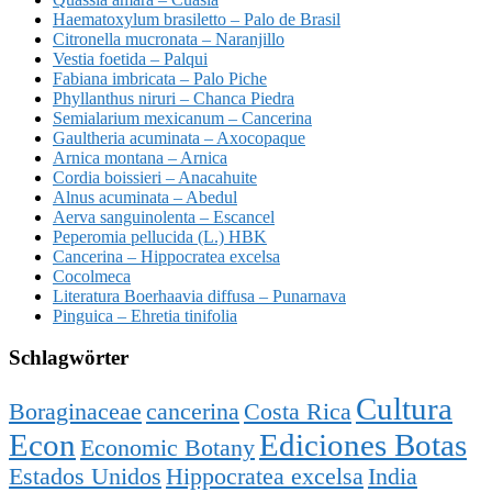
Haematoxylum brasiletto – Palo de Brasil
Citronella mucronata – Naranjillo
Vestia foetida – Palqui
Fabiana imbricata – Palo Piche
Phyllanthus niruri – Chanca Piedra
Semialarium mexicanum – Cancerina
Gaultheria acuminata – Axocopaque
Arnica montana – Arnica
Cordia boissieri – Anacahuite
Alnus acuminata – Abedul
Aerva sanguinolenta – Escancel
Peperomia pellucida (L.) HBK
Cancerina – Hippocratea excelsa
Cocolmeca
Literatura Boerhaavia diffusa – Punarnava
Pinguica – Ehretia tinifolia
Schlagwörter
Cultura
Boraginaceae
cancerina
Costa Rica
Econ
Ediciones Botas
Economic Botany
Estados Unidos
Hippocratea excelsa
India