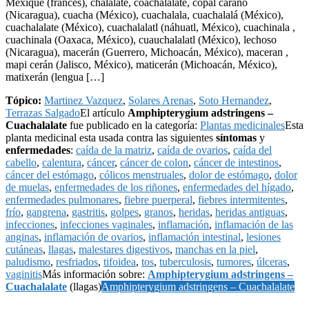
Mexique (francés), chalalate, coachalalate, copal caraño
(Nicaragua), cuacha (México), cuachalala, cuachalalá (México),
cuachalalate (México), cuachalalatl (náhuatl, México), cuachinala ,
cuachinala (Oaxaca, México), cuauchalalatl (México), lechoso
(Nicaragua), macerán (Guerrero, Michoacán, México), maceran ,
mapi cerán (Jalisco, México), maticerán (Michoacán, México),
matixerán (lengua […]
Tópico:
Martinez Vazquez
,
Solares Arenas
,
Soto Hernandez
,
Terrazas Salgado
El artículo
Amphipterygium adstringens –
Cuachalalate
fue publicado en la categoría:
Plantas medicinales
Esta
planta medicinal esta usada contra las siguientes
síntomas
y
enfermedades
:
caída de la matriz
,
caída de ovarios
,
caída del
cabello
,
calentura
,
cáncer
,
cáncer de colon
,
cáncer de intestinos
,
cáncer del estómago
,
cólicos menstruales
,
dolor de estómago
,
dolor
de muelas
,
enfermedades de los riñones
,
enfermedades del hígado
,
enfermedades pulmonares
,
fiebre puerperal
,
fiebres intermitentes
,
frío
,
gangrena
,
gastritis
,
golpes
,
granos
,
heridas
,
heridas antiguas
,
infecciones
,
infecciones vaginales
,
inflamación
,
inflamación de las
anginas
,
inflamación de ovarios
,
inflamación intestinal
,
lesiones
cutáneas
,
llagas
,
malestares digestivos
,
manchas en la piel
,
paludismo
,
resfriados
,
tifoidea
,
tos
,
tuberculosis
,
tumores
,
úlceras
,
vaginitis
Más información sobre:
Amphipterygium adstringens –
Cuachalalate
(llagas)
Amphipterygium adstringens – Cuachalalate