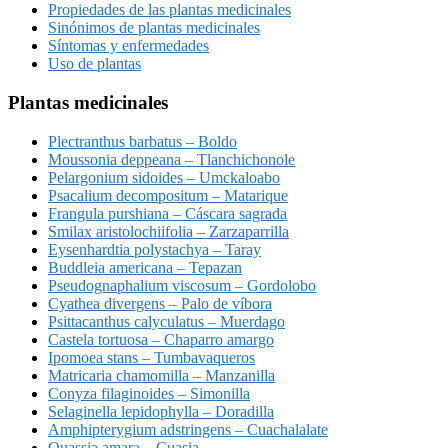
Propiedades de las plantas medicinales
Sinónimos de plantas medicinales
Síntomas y enfermedades
Uso de plantas
Plantas medicinales
Plectranthus barbatus – Boldo
Moussonia deppeana – Tlanchichonole
Pelargonium sidoides – Umckaloabo
Psacalium decompositum – Matarique
Frangula purshiana – Cáscara sagrada
Smilax aristolochiifolia – Zarzaparrilla
Eysenhardtia polystachya – Taray
Buddleia americana – Tepazan
Pseudognaphalium viscosum – Gordolobo
Cyathea divergens – Palo de víbora
Psittacanthus calyculatus – Muerdago
Castela tortuosa – Chaparro amargo
Ipomoea stans – Tumbavaqueros
Matricaria chamomilla – Manzanilla
Conyza filaginoides – Simonilla
Selaginella lepidophylla – Doradilla
Amphipterygium adstringens – Cuachalalate
Quassia amara – Cuasia