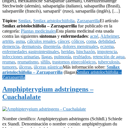
(inglés), mexikanische Sarsaparille (alemán), Osterluzeiblättrige
Stechwinde (alemán), salsapariglia (italiano), salsaparilha (Brasil),
salsepareille (francés), sarsaparil‘ (ruso), sarsaparilla (inglés), […]
Tópico:
Smilax
,
Smilax aristolochiifolia
,
Zarzaparrilla
El artículo
Smilax aristolochiifolia – Zarzaparrilla
fue publicado en la
categoría:
Plantas medicinales
Esta planta medicinal esta usada
contra las siguientes
síntomas
y
enfermedades
:
acné
,
Alzheimer
,
artritis
,
asma
,
cálculos renales
,
cáncer
,
cólicos
,
coma
,
debilidad
,
demencia
,
dermatosis
,
disentería
,
dolores menstruales
,
eczema
,
enfermedades gastrointestinales
,
heridas
,
hinchazón
,
impotencia
,
infecciones urinarias
,
llagas
,
pulmonía
,
resfriados
,
retención de agua
,
reumas
,
reumatismo
,
sífilis
,
trastornos ginecológicos
,
tuberculosis
,
tumores
,
úlceras
,
úlceras gástricas
Más información sobre:
Smilax
aristolochiifolia – Zarzaparrilla
(llagas)
Smilax aristolochiifolia –
Zarzaparrilla
Amphipterygium adstringens –
Cuachalalate
Nombre científico: Amphipterygium adstringens (Schltdl.) Schiede
ex Standl. Denominación o nombre común: amphiptérygium du