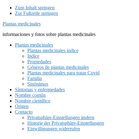
Zum Inhalt springen
Zur Fußzeile springen
Plantas medicinales
informaciones y fotos sobre plantas medicinales
Plantas medicinales
Plantas medicinales indice
Indice
Propiedades
Géneros de plantas medicinales
Plantas medicinales para tratar Covid
Familia
Sinónimos
Síntomas y enfermedades
Nombre común
Nombre científico
Origen
Contacto
Privatsphäre-Einstellungen ändern
Historie der Privatsphäre-Einstellungen
Einwilligungen widerrufen