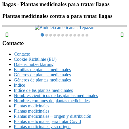
llagas
- Plantas medicinales para tratar llagas
Plantas medicinales contra o para tratar llagas
Buddleia americana – Tepazan
Footer
Contacto
Contacto
Cookie-Richtlinie (EU)
Datenschutzerklärung
Familias de plantas medicinales
Géneros de plantas medicinales
Géneros de plantas medicinales
Indice
Indíce de las plantas medicinales
Nombres científicos de las plantas medicinales
Nombres comunes de plantas medicinales
Plantas medicinales
Plantas medicinales
Plantas medicinales – origen y distribución
Plantas medicinales para tratar Covid
Plantas medicinales y su origen