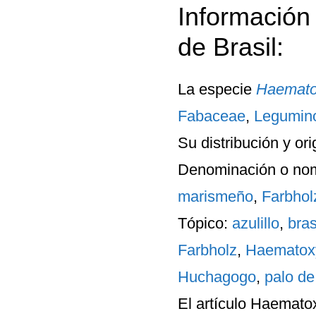
Información
de Brasil:
La especie
Haematox
Fabaceae
,
Legumin
Su
distribución y or
Denominación o no
marismeño
,
Farbhol
Tópico:
azulillo
,
bras
Farbholz
,
Haematoxy
Huchagogo
,
palo de
El artículo
Haematoxy