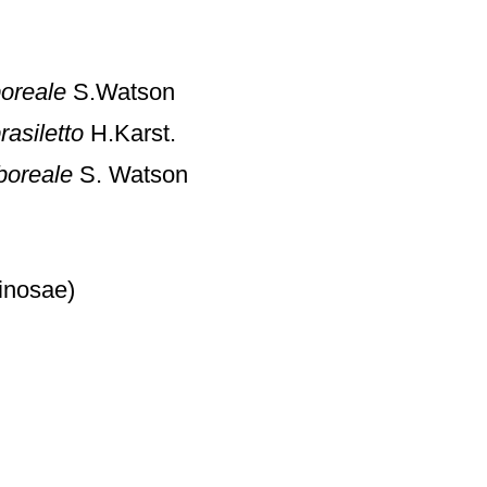
oreale
S.Watson
asiletto
H.Karst.
boreale
S. Watson
inosae)