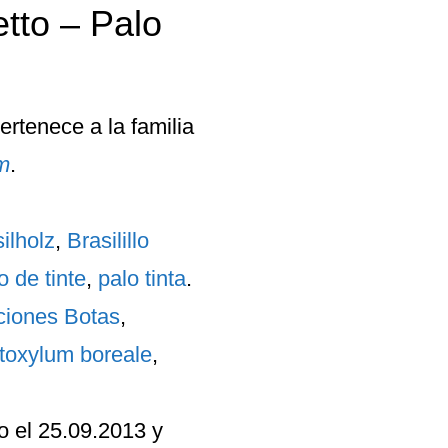
tto – Palo
rtenece a la familia
m
.
ilholz
,
Brasilillo
o de tinte
,
palo tinta
.
ciones Botas
,
oxylum boreale
,
o el 25.09.2013 y