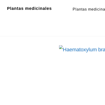
Zum
Zur
Plantas medicinales
Plantas medicina
Inhalt
Fußzeile
Haemat
springen
springen