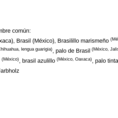
mbre común:
(Mé
xaca), Brasil (México), Brasilillo marismeño
hihuahua, lengua guarigia)
(México, Jali
, palo de Brasil
(México)
(México, Oaxaca)
e
, brasil azulillo
, palo tint
Farbholz