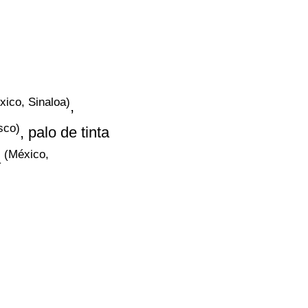
xico, Sinaloa)
,
sco)
, palo de tinta
(México,
a