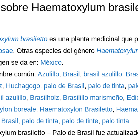
 sobre Haematoxylum brasile
ylum brasiletto
es una planta medicinal que pe
osae
. Otras especies del género
Haematoxylu
igen
se da en:
México
.
mbre común:
Azulillo
,
Brasil
,
brasil azulillo
,
Bras
z
,
Huchagogo
,
palo de Brasil
,
palo de tinta
,
pal
il azulillo
,
Brasilholz
,
Brasilillo marismeño
,
Edi
lon boreale
,
Haematoxylon Brasiletto
,
Haemat
 Brasil
,
palo de tinta
,
palo de tinte
,
palo tinta
lum brasiletto – Palo de Brasil
fue actualizad