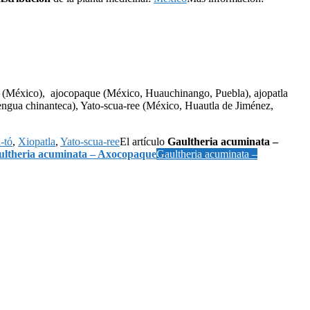
(México), ajocopaque (México, Huauchinango, Puebla), ajopatla
gua chinanteca), Yato-scua-ree (México, Huautla de Jiménez,
-tó
,
Xiopatla
,
Yato-scua-ree
El artículo
Gaultheria acuminata –
ultheria acuminata – Axocopaque
Gaultheria acuminata –