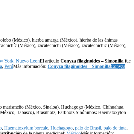
olobo (México), hierba amarga (México), hierba de las ánimas
acachichíc (México), zacatechichi (México), zacatechichic (México),
w York
,
Nuevo Leon
El artículo
Conyza filaginoides – Simonilla
fue
a
,
Perú
Más información:
Conyza filaginoides – Simonilla
Conyza
llo marismeño (México, Sinaloa), Huchagogo (México, Chihuahua,
nta (México, Tabasco), Brasilholz, Farbholz Sinónimos: Haematoxylon
o
,
Haematoxylum boreale
,
Huchagogo
,
palo de Brasil
,
palo de tinta
,
istribución
de la planta medicinal:
México
Más información: