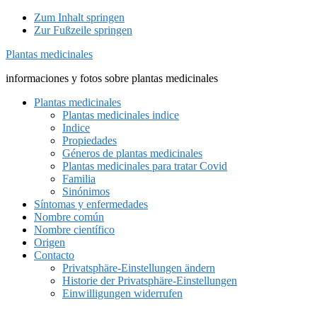
Zum Inhalt springen
Zur Fußzeile springen
Plantas medicinales
informaciones y fotos sobre plantas medicinales
Plantas medicinales
Plantas medicinales indice
Indice
Propiedades
Géneros de plantas medicinales
Plantas medicinales para tratar Covid
Familia
Sinónimos
Síntomas y enfermedades
Nombre común
Nombre científico
Origen
Contacto
Privatsphäre-Einstellungen ändern
Historie der Privatsphäre-Einstellungen
Einwilligungen widerrufen