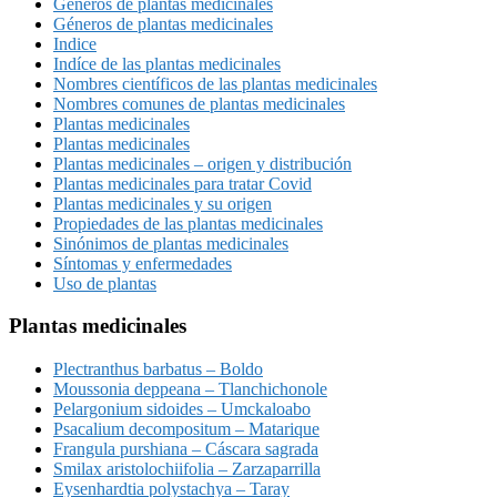
Géneros de plantas medicinales
Géneros de plantas medicinales
Indice
Indíce de las plantas medicinales
Nombres científicos de las plantas medicinales
Nombres comunes de plantas medicinales
Plantas medicinales
Plantas medicinales
Plantas medicinales – origen y distribución
Plantas medicinales para tratar Covid
Plantas medicinales y su origen
Propiedades de las plantas medicinales
Sinónimos de plantas medicinales
Síntomas y enfermedades
Uso de plantas
Plantas medicinales
Plectranthus barbatus – Boldo
Moussonia deppeana – Tlanchichonole
Pelargonium sidoides – Umckaloabo
Psacalium decompositum – Matarique
Frangula purshiana – Cáscara sagrada
Smilax aristolochiifolia – Zarzaparrilla
Eysenhardtia polystachya – Taray