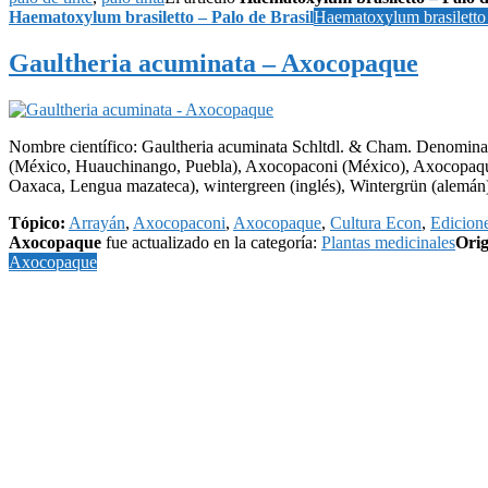
Haematoxylum brasiletto – Palo de Brasil
Haematoxylum brasiletto 
Gaultheria acuminata – Axocopaque
Nombre científico: Gaultheria acuminata Schltdl. & Cham. Denomin
(México, Huauchinango, Puebla), Axocopaconi (México), Axocopaque 
Oaxaca, Lengua mazateca), wintergreen (inglés), Wintergrün (alemá
Tópico:
Arrayán
,
Axocopaconi
,
Axocopaque
,
Cultura Econ
,
Edicion
Axocopaque
fue actualizado en la categoría:
Plantas medicinales
Ori
Axocopaque