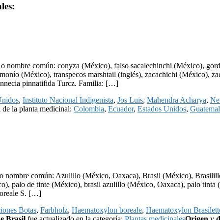
les:
o nombre común: conyza (México), falso sacalechinchi (México), gord
imonío (México), transpecos marshtail (inglés), zacachichi (México), z
necia pinnatifida Turcz. Familia: […]
Unidos
,
Instituto Nacional Indigenista
,
Jos Luis
,
Mahendra Acharya
,
Ne
n
de la planta medicinal:
Colombia
,
Ecuador
,
Estados Unidos
,
Guatemal
o nombre común: Azulillo (México, Oaxaca), Brasil (México), Brasili
xico), palo de tinte (México), brasil azulillo (México, Oaxaca), palo ti
oreale S. […]
iones Botas
,
Farbholz
,
Haematoxylon boreale
,
Haematoxylon Brasilett
e Brasil
fue actualizado en la categoría:
Plantas medicinales
Origen
y
d