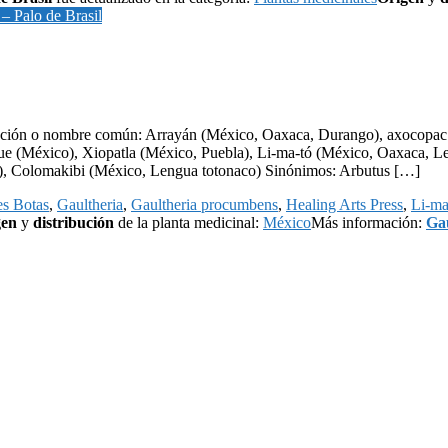
– Palo de Brasil
ación o nombre común: Arrayán (México, Oaxaca, Durango), axocopac 
(México), Xiopatla (México, Puebla), Li-ma-tó (México, Oaxaca, Len
n), Colomakibi (México, Lengua totonaco) Sinónimos: Arbutus […]
es Botas
,
Gaultheria
,
Gaultheria procumbens
,
Healing Arts Press
,
Li-ma
gen
y
distribución
de la planta medicinal:
México
Más información:
Ga