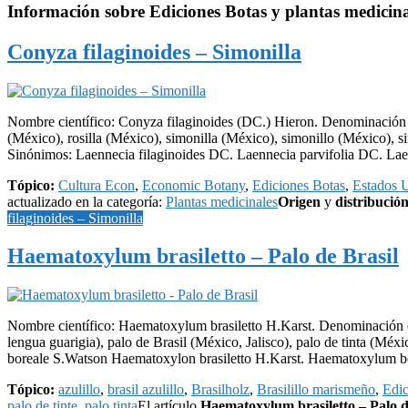
Información sobre
Ediciones Botas
y plantas medicina
Conyza filaginoides – Simonilla
Nombre científico: Conyza filaginoides (DC.) Hieron. Denominación 
(México), rosilla (México), simonilla (México), simonillo (México), s
Sinónimos: Laennecia filaginoides DC. Laennecia parvifolia DC. Laen
Tópico:
Cultura Econ
,
Economic Botany
,
Ediciones Botas
,
Estados 
actualizado en la categoría:
Plantas medicinales
Origen
y
distribució
filaginoides – Simonilla
Haematoxylum brasiletto – Palo de Brasil
Nombre científico: Haematoxylum brasiletto H.Karst. Denominación 
lengua guarigia), palo de Brasil (México, Jalisco), palo de tinta (Mé
boreale S.Watson Haematoxylon brasiletto H.Karst. Haematoxylum b
Tópico:
azulillo
,
brasil azulillo
,
Brasilholz
,
Brasilillo marismeño
,
Edic
palo de tinte
,
palo tinta
El artículo
Haematoxylum brasiletto – Palo d