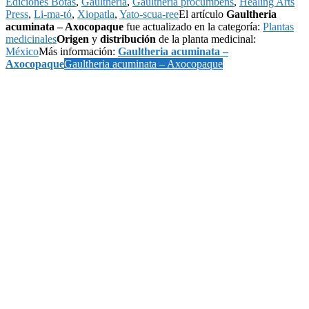
Ediciones Botas
,
Gaultheria
,
Gaultheria procumbens
,
Healing Arts
Press
,
Li-ma-tó
,
Xiopatla
,
Yato-scua-ree
El artículo
Gaultheria
acuminata – Axocopaque
fue actualizado en la categoría:
Plantas
medicinales
Origen
y
distribución
de la planta medicinal:
México
Más información:
Gaultheria acuminata –
Axocopaque
Gaultheria acuminata – Axocopaque