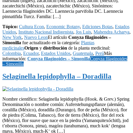
marshtail (inglés), zacachichi (México), zacachichíc (México),
zacatechichi (México), zacatechichic (México), Sinónimos:
Laennecia filaginoides DC. Laennecia parvifolia DC. Laennecia
pinnatifida Turcz. Familia: […]
Tópico:
Cultura Econ
,
Economic Botany
,
Ediciones Botas
,
Estados
Unidos
,
Instituto Nacional Indigenista
,
Jos Luis
,
Mahendra Acharya
,
New York
,
Nuevo Leon
El artículo
Conyza filaginoides –
Simonilla
fue actualizado en la categoría:
Plantas
medicinales
Origen
y
distribución
de la planta medicinal:
Colombia
,
Ecuador
,
Estados Unidos
,
Guatemala
,
Perú
Más
información:
Conyza filaginoides – Simonilla
Conyza filaginoides
– Simonilla
Selaginella lepidophylla – Doradilla
Nombre científico: Selaginella lepidophylla (Hook. & Grev.) Spring
Denominación o nombre común: Auferstehungspflanze (alemán),
coralilla (México), doradilla (Durango), flor de peña (México), flor
de piedra (Colima, Tabasco), flor de tierra (México), flor del rock
(México), flor suave que nace en la piedra (Yamanquitexóchitl), jod
t’nborra (Sonora, pima), magóra (tarahumara), much kok‘ (lengua
maya, México), much-K‘ ok […]