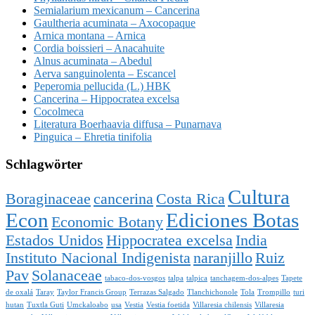
Semialarium mexicanum – Cancerina
Gaultheria acuminata – Axocopaque
Arnica montana – Arnica
Cordia boissieri – Anacahuite
Alnus acuminata – Abedul
Aerva sanguinolenta – Escancel
Peperomia pellucida (L.) HBK
Cancerina – Hippocratea excelsa
Cocolmeca
Literatura Boerhaavia diffusa – Punarnava
Pinguica – Ehretia tinifolia
Schlagwörter
Cultura
Boraginaceae
cancerina
Costa Rica
Econ
Ediciones Botas
Economic Botany
Estados Unidos
Hippocratea excelsa
India
Instituto Nacional Indigenista
naranjillo
Ruiz
Pav
Solanaceae
tabaco-dos-vosgos
talpa
talpica
tanchagem-dos-alpes
Tapete
de oxalá
Taray
Taylor Francis Group
Terrazas Salgado
Tlanchichonole
Tola
Trompillo
turi
hutan
Tuxtla Guti
Umckaloabo
usa
Vestia
Vestia foetida
Villaresia chilensis
Villaresia