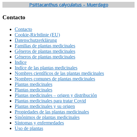
Psittacanthus calyculatus – Muerdago
Footer
Contacto
Contacto
Cookie-Richtlinie (EU)
Datenschutzerklärung
Familias de plantas medicinales
Géneros de plantas medicinales
Géneros de plantas medicinales
Indice
Indíce de las plantas medicinales
Nombres científicos de las plantas medicinales
Nombres comunes de plantas medicinales
Plantas medicinales
Plantas medicinales
Plantas medicinales – origen y distribución
Plantas medicinales para tratar Covid
Plantas medicinales y su origen
Propiedades de las plantas medicinales
Sinónimos de plantas medicinales
Síntomas y enfermedades
Uso de plantas