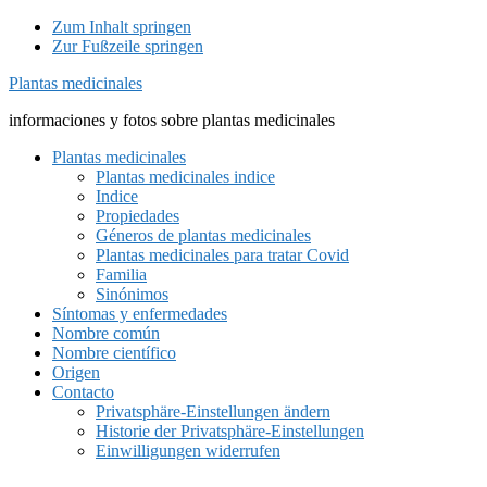
Zum Inhalt springen
Zur Fußzeile springen
Plantas medicinales
informaciones y fotos sobre plantas medicinales
Plantas medicinales
Plantas medicinales indice
Indice
Propiedades
Géneros de plantas medicinales
Plantas medicinales para tratar Covid
Familia
Sinónimos
Síntomas y enfermedades
Nombre común
Nombre científico
Origen
Contacto
Privatsphäre-Einstellungen ändern
Historie der Privatsphäre-Einstellungen
Einwilligungen widerrufen