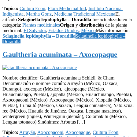
Tópico:
Cultura Econ
,
Flora Medicinal Ind
,
Instituto Nacional
Indigenista
,
Martha Gonz
,
Medicina Tradicional Mexicana
El
artículo
Selaginella lepidophylla – Doradilla
fue actualizado en la
categoría:
Plantas medicinales
Origen
y
distribución
de la planta
medicinal:
El Salvador
,
Estados Unidos
,
México
Más información:
Selaginella lepidophylla – Doradilla
Selaginella lepidophylla –
Doradilla
Gaultheria acuminata – Axocopaque
Nombre científico: Gaultheria acuminata Schltdl. & Cham.
Denominación o nombre común: Arrayán (México, Oaxaca,
Durango), axocopac (México), ajocopaque (México,
Huauchinango, Puebla), ajopatla (México, Huauchinango, Puebla),
Axocopaconi (México), Axocopaque (México), Xiopatla (México,
Puebla), Li-ma-tó (México, Oaxaca, Lengua chinanteca), Yato-scua-
ree (México, Huautla de Jiménez, Oaxaca, Lengua mazateca),
wintergreen (inglés), Wintergrün (alemán), Colomakibi (México,
Lengua totonaco) Sinónimos: Arbutus […]
Tópico:
Arrayán
,
Axocopaconi
,
Axocopaque
,
Cultura Econ
,