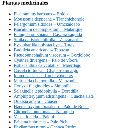
Plantas medicinales
Plectranthus barbatus – Boldo
Moussonia deppeana – Tlanchichonole
Pelargonium sidoides – Umckaloabo
Psacalium decompositum – Matarique
Frangula purshiana – Cáscara sagrada
Smilax aristolochiifolia – Zarzaparrilla
Eysenhardtia polystachya – Taray
Buddleia americana – Tepazan
Pseudognaphalium viscosum – Gordolobo
Cyathea divergens – Palo de víbora
Psittacanthus calyculatus – Muerdago
Castela tortuosa – Chaparro amargo
Ipomoea stans – Tumbavaqueros
Matricaria chamomilla – Manzanilla
Conyza filaginoides – Simonilla
Selaginella lepidophylla – Doradilla
Amphipterygium adstringens – Cuachalalate
Quassia amara – Cuasia
Haematoxylum brasiletto – Palo de Brasil
Citronella mucronata – Naranjillo
Vestia foetida – Palqui
Fabiana imbricata – Palo Piche
Phyllanthus niruri – Chanca Piedra