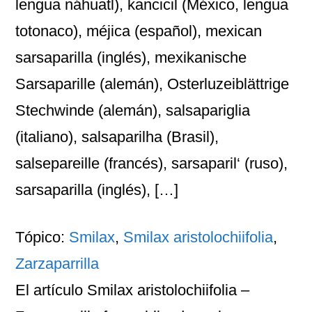
lengua náhuatl), kancicil (México, lengua
totonaco), méjica (español), mexican
sarsaparilla (inglés), mexikanische
Sarsaparille (alemán), Osterluzeiblättrige
Stechwinde (alemán), salsapariglia
(italiano), salsaparilha (Brasil),
salsepareille (francés), sarsaparil‘ (ruso),
sarsaparilla (inglés), […]
Tópico:
Smilax
,
Smilax aristolochiifolia
,
Zarzaparrilla
El artículo
Smilax aristolochiifolia –