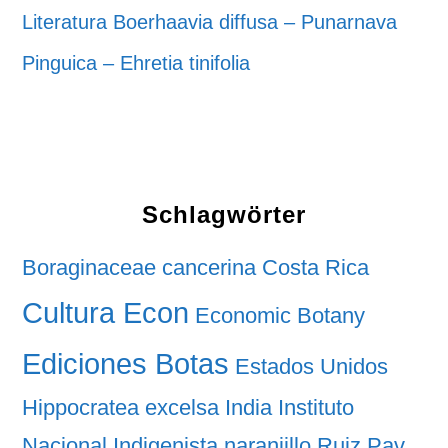
Literatura Boerhaavia diffusa – Punarnava
Pinguica – Ehretia tinifolia
Schlagwörter
Boraginaceae
cancerina
Costa Rica
Cultura Econ
Economic Botany
Ediciones Botas
Estados Unidos
Hippocratea excelsa
India
Instituto
Nacional Indigenista
naranjillo
Ruiz Pav