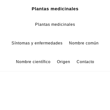
Zum
Zur
Plantas medicinales
Inhalt
Fußzeile
springen
springen
Plantas medicinales
Síntomas y enfermedades
Nombre común
Nombre científico
Origen
Contacto