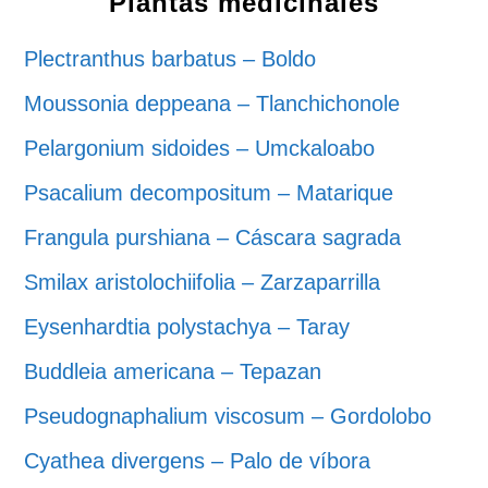
Plantas medicinales
Plectranthus barbatus – Boldo
Moussonia deppeana – Tlanchichonole
Pelargonium sidoides – Umckaloabo
Psacalium decompositum – Matarique
Frangula purshiana – Cáscara sagrada
Smilax aristolochiifolia – Zarzaparrilla
Eysenhardtia polystachya – Taray
Buddleia americana – Tepazan
Pseudognaphalium viscosum – Gordolobo
Cyathea divergens – Palo de víbora