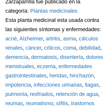
Zarzaparrilla
fue publicado en la
categoría:
Plantas medicinales
Esta planta medicinal esta usada contra
las siguientes
síntomas
y
enfermedades
:
acné
,
Alzheimer
,
artritis
,
asma
,
cálculos
renales
,
cáncer
,
cólicos
,
coma
,
debilidad
,
demencia
,
dermatosis
,
disentería
,
dolores
menstruales
,
eczema
,
enfermedades
gastrointestinales
,
heridas
,
hinchazón
,
impotencia
,
infecciones urinarias
,
llagas
,
pulmonía
,
resfriados
,
retención de agua
,
reumas
,
reumatismo
,
sífilis
,
trastornos