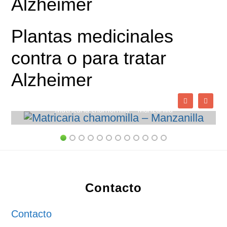
Alzheimer
Plantas medicinales
contra o para tratar
Alzheimer
Matricaria chamomilla – Manzanilla
Footer
Contacto
Contacto