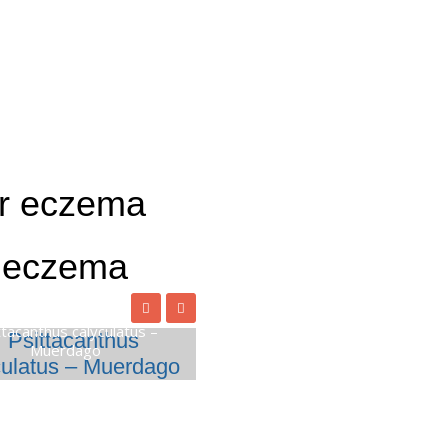
ar eczema
r eczema
ttacanthus calyculatus –
Muerdago