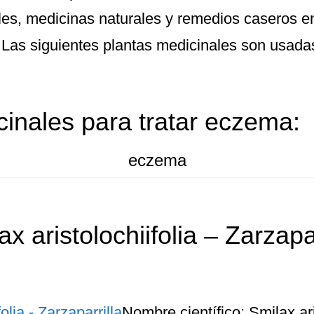
les, medicinas naturales y remedios caseros e
. Las siguientes plantas medicinales son usadas
cinales para tratar eczema:
eczema
ax aristolochiifolia – Zarzapar
Nombre científico: Smilax aris