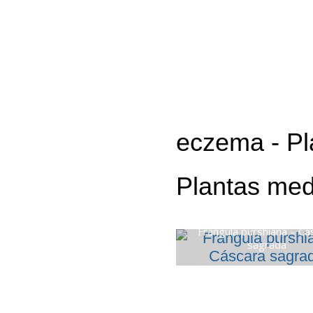
eczema
- Pl
Plantas med
Frangula purshiana – Cá
sagrada