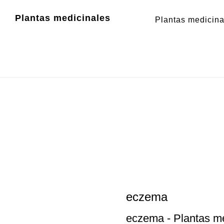
Zum
Zur
Plantas medicinales
Plantas medicina
Inhalt
Fußzeile
springen
springen
eczema
eczema
- Plantas me