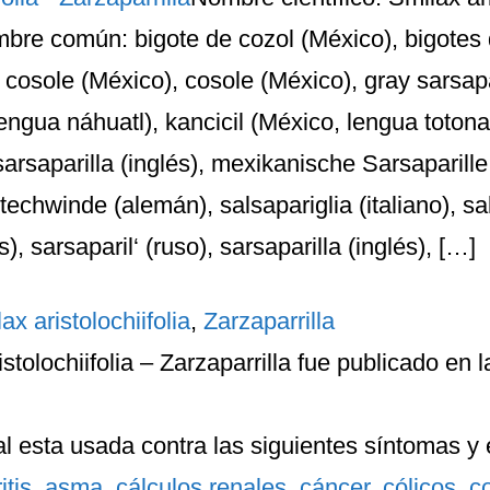
re común: bigote de cozol (México), bigotes
 cosole (México), cosole (México), gray sarsapar
lengua náhuatl), kancicil (México, lengua toton
arsaparilla (inglés), mexikanische Sarsaparille
techwinde (alemán), salsapariglia (italiano), sal
), sarsaparil‘ (ruso), sarsaparilla (inglés), […]
ax aristolochiifolia
,
Zarzaparrilla
stolochiifolia – Zarzaparrilla
fue publicado en l
l esta usada contra las siguientes
síntomas
y
itis
,
asma
,
cálculos renales
,
cáncer
,
cólicos
,
c