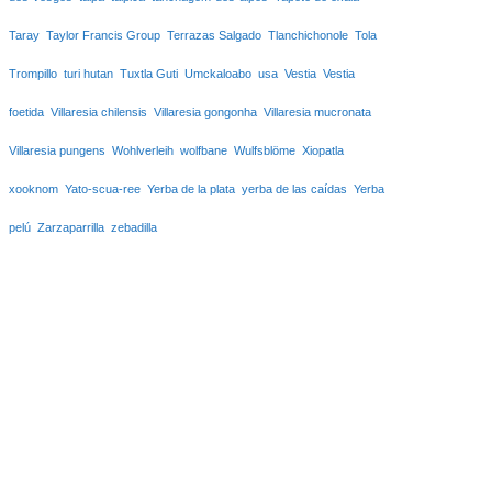
Taray
Taylor Francis Group
Terrazas Salgado
Tlanchichonole
Tola
Trompillo
turi hutan
Tuxtla Guti
Umckaloabo
usa
Vestia
Vestia
foetida
Villaresia chilensis
Villaresia gongonha
Villaresia mucronata
Villaresia pungens
Wohlverleih
wolfbane
Wulfsblöme
Xiopatla
xooknom
Yato-scua-ree
Yerba de la plata
yerba de las caídas
Yerba
pelú
Zarzaparrilla
zebadilla