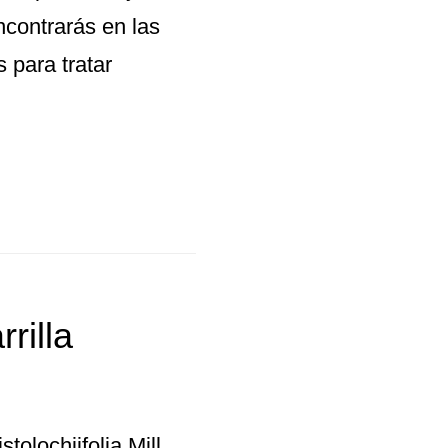
ncontrarás en las
 para tratar
rilla
tolochiifolia Mill.