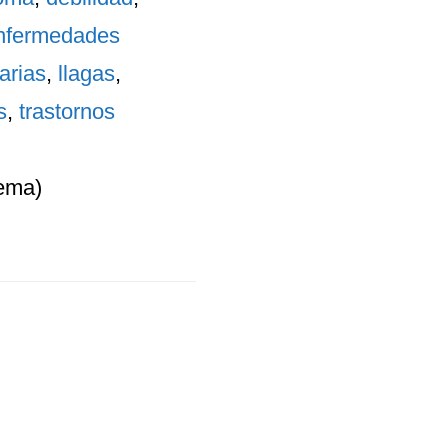
nfermedades
arias
,
llagas
,
s
,
trastornos
ema)