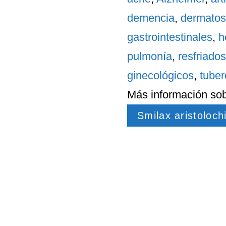
demencia
,
dermatos
gastrointestinales
,
h
pulmonía
,
resfriados
ginecológicos
,
tuber
Más información so
Smilax aristolochi