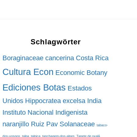
Schlagwörter
Boraginaceae
cancerina
Costa Rica
Cultura Econ
Economic Botany
Ediciones Botas
Estados
Unidos
Hippocratea excelsa
India
Instituto Nacional Indigenista
naranjillo
Ruiz Pav
Solanaceae
tabaco-
dos-vosgos
talpa
talpica
tanchagem-dos-alpes
Tapete de oxalá