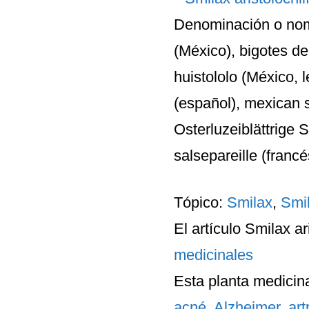
Denominación o nomb
(México), bigotes de
huistololo (México, 
(español), mexican s
Osterluzeiblättrige S
salsepareille (francés
Tópico:
Smilax
,
Smil
El artículo
Smilax ari
medicinales
Esta planta medicina
acné
,
Alzheimer
,
artr