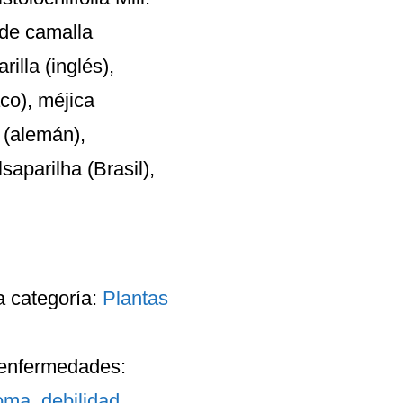
 de camalla
illa (inglés),
aco), méjica
 (alemán),
saparilha (Brasil),
a categoría:
Plantas
enfermedades
:
oma
,
debilidad
,