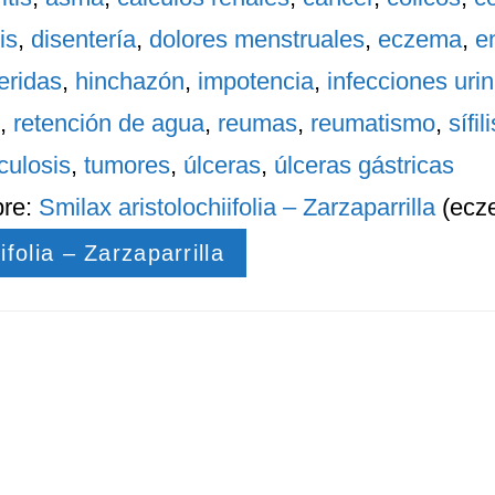
is
,
disentería
,
dolores menstruales
,
eczema
,
e
eridas
,
hinchazón
,
impotencia
,
infecciones urin
,
retención de agua
,
reumas
,
reumatismo
,
sífili
culosis
,
tumores
,
úlceras
,
úlceras gástricas
bre:
Smilax aristolochiifolia – Zarzaparrilla
(ecz
ifolia – Zarzaparrilla