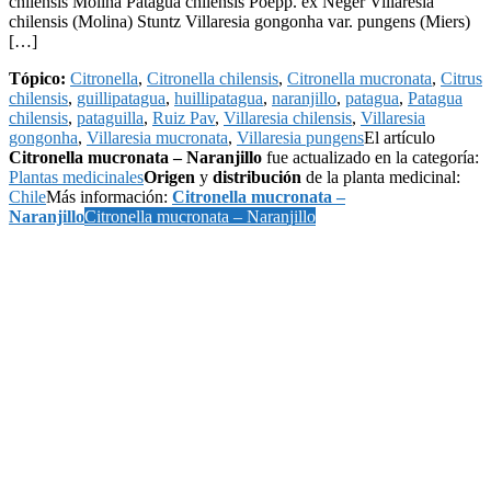
chilensis Molina Patagua chilensis Poepp. ex Neger Villaresia
chilensis (Molina) Stuntz Villaresia gongonha var. pungens (Miers)
[…]
Tópico:
Citronella
,
Citronella chilensis
,
Citronella mucronata
,
Citrus
chilensis
,
guillipatagua
,
huillipatagua
,
naranjillo
,
patagua
,
Patagua
chilensis
,
pataguilla
,
Ruiz Pav
,
Villaresia chilensis
,
Villaresia
gongonha
,
Villaresia mucronata
,
Villaresia pungens
El artículo
Citronella mucronata – Naranjillo
fue actualizado en la categoría:
Plantas medicinales
Origen
y
distribución
de la planta medicinal:
Chile
Más información:
Citronella mucronata –
Naranjillo
Citronella mucronata – Naranjillo