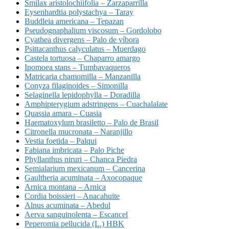
Smilax aristolochiifolia – Zarzaparrilla
Eysenhardtia polystachya – Taray
Buddleia americana – Tepazan
Pseudognaphalium viscosum – Gordolobo
Cyathea divergens – Palo de víbora
Psittacanthus calyculatus – Muerdago
Castela tortuosa – Chaparro amargo
Ipomoea stans – Tumbavaqueros
Matricaria chamomilla – Manzanilla
Conyza filaginoides – Simonilla
Selaginella lepidophylla – Doradilla
Amphipterygium adstringens – Cuachalalate
Quassia amara – Cuasia
Haematoxylum brasiletto – Palo de Brasil
Citronella mucronata – Naranjillo
Vestia foetida – Palqui
Fabiana imbricata – Palo Piche
Phyllanthus niruri – Chanca Piedra
Semialarium mexicanum – Cancerina
Gaultheria acuminata – Axocopaque
Arnica montana – Arnica
Cordia boissieri – Anacahuite
Alnus acuminata – Abedul
Aerva sanguinolenta – Escancel
Peperomia pellucida (L.) HBK