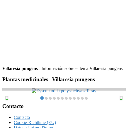
Villaresia pungens
- Información sobre el tema Villaresia pungens
Plantas medicinales | Villaresia pungens
Eysenhardtia polystachya – Taray
Footer
Contacto
Contacto
Cookie-Richtlinie (EU)
Datenschutzerklärung