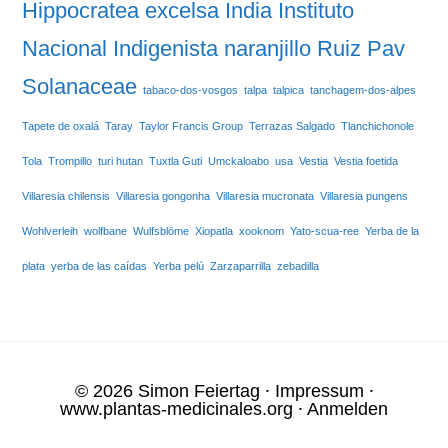
Hippocratea excelsa
India
Instituto
Nacional Indigenista
naranjillo
Ruiz Pav
Solanaceae
tabaco-dos-vosgos
talpa
talpica
tanchagem-dos-alpes
Tapete de oxalá
Taray
Taylor Francis Group
Terrazas Salgado
Tlanchichonole
Tola
Trompillo
turi hutan
Tuxtla Guti
Umckaloabo
usa
Vestia
Vestia foetida
Villaresia chilensis
Villaresia gongonha
Villaresia mucronata
Villaresia pungens
Wohlverleih
wolfbane
Wulfsblöme
Xiopatla
xooknom
Yato-scua-ree
Yerba de la
plata
yerba de las caídas
Yerba pelú
Zarzaparrilla
zebadilla
© 2026 Simon Feiertag ⸱
Impressum
⸱
www.plantas-medicinales.org
⸱
Anmelden