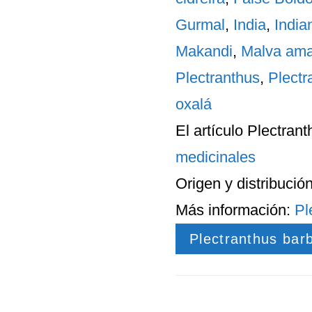
Gurmal
,
India
,
India
Makandi
,
Malva am
Plectranthus
,
Plectr
oxalá
El artículo
Plectrant
medicinales
Origen
y
distribució
Más información:
Pl
Plectranthus bar