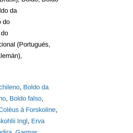
oldo da
o do
 do
cional (Portugués,
Alemán),
chileno
,
Boldo da
no
,
Boldo falso
,
Coléus à Forskoline
,
ohlii Ingl
,
Erva
dira
,
Garmar
,