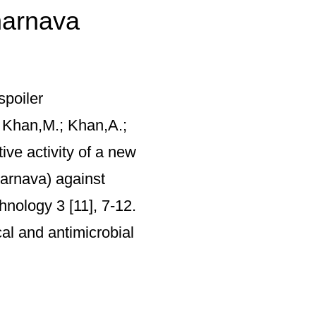
narnava
spoiler
.; Khan,M.; Khan,A.;
ive activity of a new
narnava) against
nology 3 [11], 7-12.
al and antimicrobial