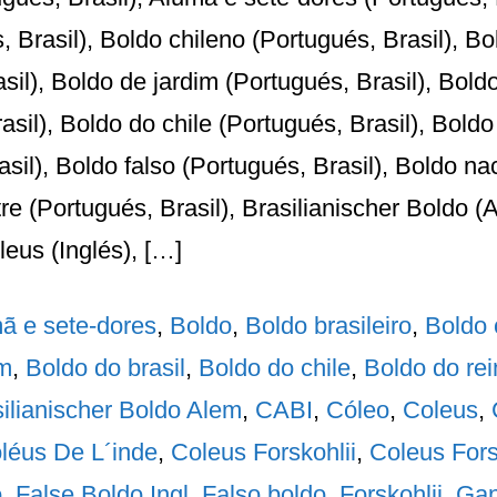
s, Brasil), Boldo chileno (Portugués, Brasil), B
asil), Boldo de jardim (Portugués, Brasil), Bold
asil), Boldo do chile (Portugués, Brasil), Boldo
asil), Boldo falso (Portugués, Brasil), Boldo na
tre (Portugués, Brasil), Brasilianischer Boldo (
eus (Inglés), […]
ã e sete-dores
,
Boldo
,
Boldo brasileiro
,
Boldo 
im
,
Boldo do brasil
,
Boldo do chile
,
Boldo do rei
ilianischer Boldo Alem
,
CABI
,
Cóleo
,
Coleus
,
léus De L´inde
,
Coleus Forskohlii
,
Coleus Forsk
o
,
False Boldo Ingl
,
Falso boldo
,
Forskohlii
,
Gan