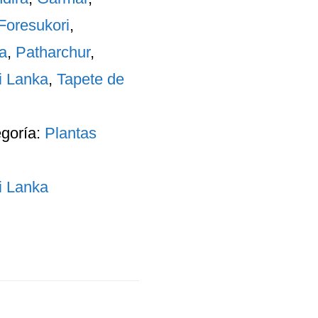
Foresukori
,
a
,
Patharchur
,
i Lanka
,
Tapete de
egoría:
Plantas
i Lanka