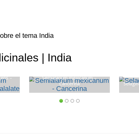
obre el tema India
cinales | India
gens –
Semialarium mexicanum –
Cancerina
Selagin