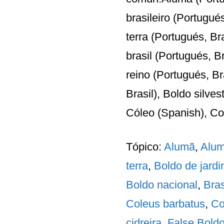
brasileiro (Portugué
terra (Portugués, Br
brasil (Portugués, Br
reino (Portugués, Br
Brasil), Boldo silves
Cóleo (Spanish), Col
Tópico:
Alumã
,
Alum
terra
,
Boldo de jard
Boldo nacional
,
Bras
Coleus barbatus
,
Co
cidreira
,
False Bold