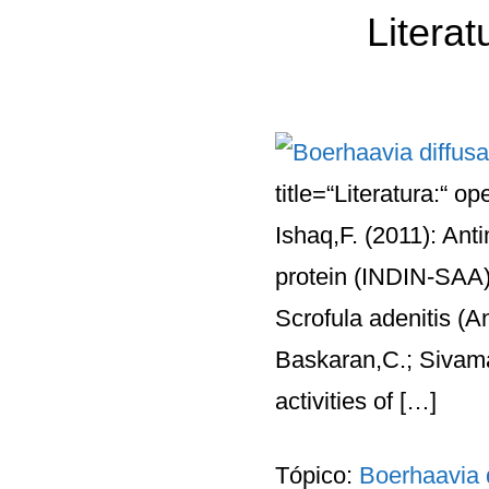
Litera
title=“Literatura:“ 
Ishaq,F. (2011): Anti
protein (INDIN-SAA) 
Scrofula adenitis (A
Baskaran,C.; Sivaman
activities of […]
Tópico:
Boerhaavia 