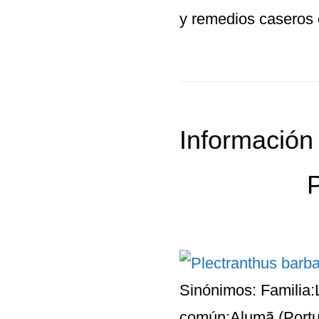
y remedios caseros e
Información
P
Sinónimos: Familia
común:Alumã (Portug