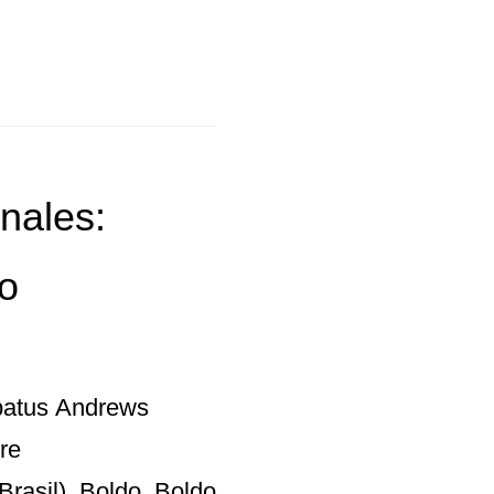
nales:
do
rbatus Andrews
re
rasil), Boldo, Boldo