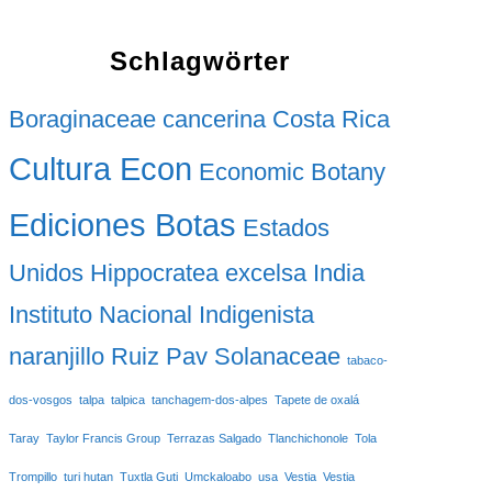
Schlagwörter
Boraginaceae
cancerina
Costa Rica
Cultura Econ
Economic Botany
Ediciones Botas
Estados
Unidos
Hippocratea excelsa
India
Instituto Nacional Indigenista
naranjillo
Ruiz Pav
Solanaceae
tabaco-
dos-vosgos
talpa
talpica
tanchagem-dos-alpes
Tapete de oxalá
Taray
Taylor Francis Group
Terrazas Salgado
Tlanchichonole
Tola
Trompillo
turi hutan
Tuxtla Guti
Umckaloabo
usa
Vestia
Vestia