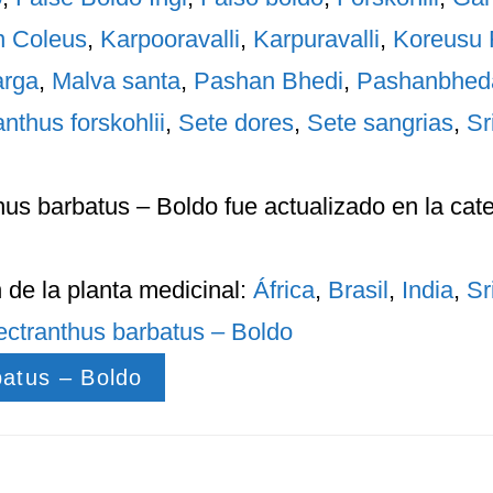
n Coleus
,
Karpooravalli
,
Karpuravalli
,
Koreusu 
arga
,
Malva santa
,
Pashan Bhedi
,
Pashanbhed
anthus forskohlii
,
Sete dores
,
Sete sangrias
,
Sr
hus barbatus – Boldo
fue actualizado en la cat
n
de la planta medicinal:
África
,
Brasil
,
India
,
Sr
ectranthus barbatus – Boldo
batus – Boldo