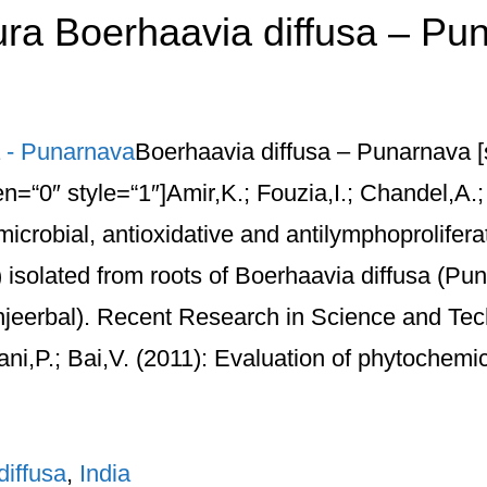
tura Boerhaavia diffusa – Pu
Boerhaavia diffusa – Punarnava [
open=“0″ style=“1″]Amir,K.; Fouzia,I.; Chandel,A
microbial, antioxidative and antilymphoproliferat
isolated from roots of Boerhaavia diffusa (Pu
njeerbal). Recent Research in Science and Tech
i,P.; Bai,V. (2011): Evaluation of phytochemic
diffusa
,
India