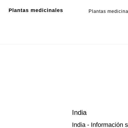
Zum
Zur
Plantas medicinales
Plantas medicina
Inhalt
Fußzeile
springen
springen
India
India
- Información s