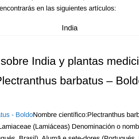
ncontrarás en las siguientes artículos:
India
 sobre
India
y plantas medici
lectranthus barbatus – Bol
Nombre científico:Plectranthus ba
:Lamiaceae (Lamiáceas) Denominación o nomb
ués, Brasil), Alumã e sete-dores (Portugués, B