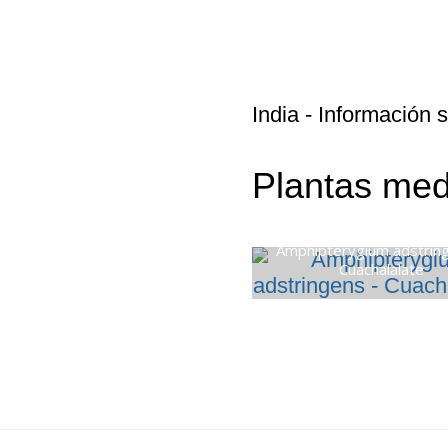
India
- Información s
Plantas medi
Amphipterygium adstrin
Cuachalalate