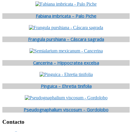
Fabiana imbricata – Palo Piche
Frangula purshiana – Cáscara sagrada
Cancerina – Hippocratea excelsa
Pinguica – Ehretia tinifolia
Pseudognaphalium viscosum – Gordolobo
Footer
Contacto