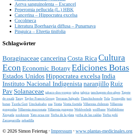
Aerva sanguinolenta – Escancel
Peperomia pellucida (L.) HBK
Cancerina – Hippocratea excelsa
Cocolmeca
Literatura Boerhaavia diffusa – Punarnava
Pinguica – Ehretia tinifolia
Schlagwörter
Cultura
Boraginaceae
cancerina
Costa Rica
Econ
Ediciones Botas
Economic Botany
Estados Unidos
Hippocratea excelsa
India
Instituto Nacional Indigenista
naranjillo
Ruiz
Pav
Solanaceae
tabaco-dos-vosgos
talpa
talpica
tanchagem-dos-alpes
Tapete
de oxalá
Taray
Taylor Francis Group
Terrazas Salgado
Tlanchichonole
Tola
Trompillo
turi
hutan
Tuxtla Guti
Umckaloabo
usa
Vestia
Vestia foetida
Villaresia chilensis
Villaresia
gongonha
Villaresia mucronata
Villaresia pungens
Wohlverleih
wolfbane
Wulfsblöme
Xiopatla
xooknom
Yato-scua-ree
Yerba de la plata
yerba de las caídas
Yerba pelú
Zarzaparrilla
zebadilla
© 2026 Simon Feiertag ⸱
Impressum
⸱
www.plantas-medicinales.org