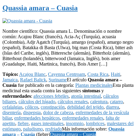
Quassia amara – Cuasia
Nombre científico: Quassia amara L. Denominación o nombre
común: Acajou Blanc (francés), Acia-Aç (Turquía), acuasia
(Colombia), Adjr Agatch (Turquía), amargo (español), amargo negro
(español), Batakka di Basta (Ulwa), big man (Costa Rica), bitter ash
(Islas del Caribe, inglés), Bitteresche (alemán), Bitterholz (alemán),
Bitterhout (holandés), bitterwood (Jamaica, Inglés), bois amer
(Guadalupe, Haiti, Martinica, francés), Bois Amer […]
Tópico:
Acajou Blanc
,
Cayenna Centroam
,
Costa Rica
,
Haiti
,
Jamaica
,
Rafael Balick
,
Suriname
El artículo
Quassia amara –
Cuasia
fue publicado en la categoría:
Plantas medicinales
Esta planta
medicinal esta usada contra las siguientes
síntomas
y
enfermedades
:
afecciones febriles
,
atonía intestinal
,
cálculos
biliares
,
cálculos del hígado
,
cálculos renales
,
calentura
,
catarro
,
cefalalgias
,
cólicos
,
constipación
,
debilidad del tejido
,
diarrea
,
disentería
,
dispepsia
,
dolor de cabeza
,
enfermedades de la vesícula
biliar
,
enfermedades hepáticos
,
enfermedades renales
,
falta de
apetito
,
fiebre
,
gases intestinales
,
insomnio
,
lombrices
,
malestares del
estómago
,
paludismo
,
resfriado
Más información sobre:
Quassia
amara – Cuasia
(fiebre)
Quassia amara – Cuasia