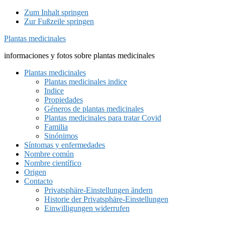
Zum Inhalt springen
Zur Fußzeile springen
Plantas medicinales
informaciones y fotos sobre plantas medicinales
Plantas medicinales
Plantas medicinales indice
Indice
Propiedades
Géneros de plantas medicinales
Plantas medicinales para tratar Covid
Familia
Sinónimos
Síntomas y enfermedades
Nombre común
Nombre científico
Origen
Contacto
Privatsphäre-Einstellungen ändern
Historie der Privatsphäre-Einstellungen
Einwilligungen widerrufen