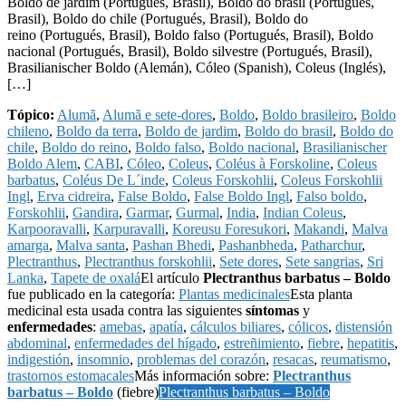
Boldo de jardim (Portugués, Brasil), Boldo do brasil (Portugués,
Brasil), Boldo do chile (Portugués, Brasil), Boldo do
reino (Portugués, Brasil), Boldo falso (Portugués, Brasil), Boldo
nacional (Portugués, Brasil), Boldo silvestre (Portugués, Brasil),
Brasilianischer Boldo (Alemán), Cóleo (Spanish), Coleus (Inglés),
[…]
Tópico:
Alumã
,
Alumã e sete-dores
,
Boldo
,
Boldo brasileiro
,
Boldo
chileno
,
Boldo da terra
,
Boldo de jardim
,
Boldo do brasil
,
Boldo do
chile
,
Boldo do reino
,
Boldo falso
,
Boldo nacional
,
Brasilianischer
Boldo Alem
,
CABI
,
Cóleo
,
Coleus
,
Coléus à Forskoline
,
Coleus
barbatus
,
Coléus De L´inde
,
Coleus Forskohlii
,
Coleus Forskohlii
Ingl
,
Erva cidreira
,
False Boldo
,
False Boldo Ingl
,
Falso boldo
,
Forskohlii
,
Gandira
,
Garmar
,
Gurmal
,
India
,
Indian Coleus
,
Karpooravalli
,
Karpuravalli
,
Koreusu Foresukori
,
Makandi
,
Malva
amarga
,
Malva santa
,
Pashan Bhedi
,
Pashanbheda
,
Patharchur
,
Plectranthus
,
Plectranthus forskohlii
,
Sete dores
,
Sete sangrias
,
Sri
Lanka
,
Tapete de oxalá
El artículo
Plectranthus barbatus – Boldo
fue publicado en la categoría:
Plantas medicinales
Esta planta
medicinal esta usada contra las siguientes
síntomas
y
enfermedades
:
amebas
,
apatía
,
cálculos biliares
,
cólicos
,
distensión
abdominal
,
enfermedades del hígado
,
estreñimiento
,
fiebre
,
hepatitis
,
indigestión
,
insomnio
,
problemas del corazón
,
resacas
,
reumatismo
,
trastornos estomacales
Más información sobre:
Plectranthus
barbatus – Boldo
(fiebre)
Plectranthus barbatus – Boldo