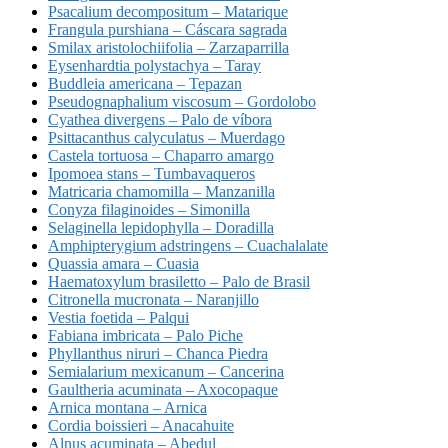
Psacalium decompositum – Matarique
Frangula purshiana – Cáscara sagrada
Smilax aristolochiifolia – Zarzaparrilla
Eysenhardtia polystachya – Taray
Buddleia americana – Tepazan
Pseudognaphalium viscosum – Gordolobo
Cyathea divergens – Palo de víbora
Psittacanthus calyculatus – Muerdago
Castela tortuosa – Chaparro amargo
Ipomoea stans – Tumbavaqueros
Matricaria chamomilla – Manzanilla
Conyza filaginoides – Simonilla
Selaginella lepidophylla – Doradilla
Amphipterygium adstringens – Cuachalalate
Quassia amara – Cuasia
Haematoxylum brasiletto – Palo de Brasil
Citronella mucronata – Naranjillo
Vestia foetida – Palqui
Fabiana imbricata – Palo Piche
Phyllanthus niruri – Chanca Piedra
Semialarium mexicanum – Cancerina
Gaultheria acuminata – Axocopaque
Arnica montana – Arnica
Cordia boissieri – Anacahuite
Alnus acuminata – Abedul