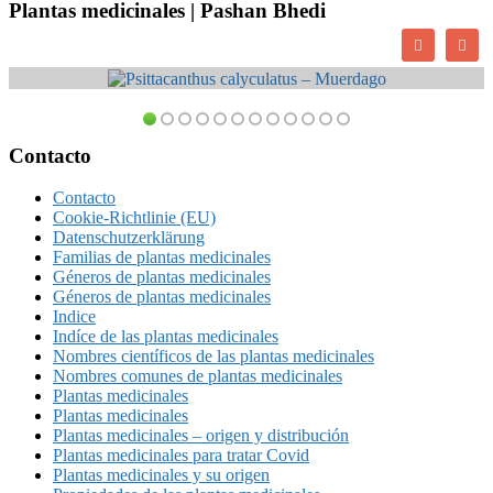
Plantas medicinales | Pashan Bhedi
Psittacanthus calyculatus – Muerdago
Footer
Contacto
Contacto
Cookie-Richtlinie (EU)
Datenschutzerklärung
Familias de plantas medicinales
Géneros de plantas medicinales
Géneros de plantas medicinales
Indice
Indíce de las plantas medicinales
Nombres científicos de las plantas medicinales
Nombres comunes de plantas medicinales
Plantas medicinales
Plantas medicinales
Plantas medicinales – origen y distribución
Plantas medicinales para tratar Covid
Plantas medicinales y su origen