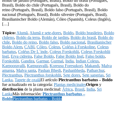
Boldo de jardim (Portugués, Brasil), Boldo do brasil (Portugués,
Brasil), Boldo do chile (Portugués, Brasil), Boldo do
reino (Portugués, Brasil), Boldo falso (Portugués, Brasil), Boldo
nacional (Portugués, Brasil), Boldo silvestre (Portugués, Brasil),
Brasilianischer Boldo (Alemán), Cóleo (Spanish), Coleus (Inglés),
[…]
Tópico:
Alumã
,
Alumã e sete-dores
,
Boldo
,
Boldo brasileiro
,
Boldo
chileno
,
Boldo da terra
,
Boldo de jardim
,
Boldo do brasil
,
Boldo do
chile
,
Boldo do reino
,
Boldo falso
,
Boldo nacional
,
Brasilianischer
Boldo Alem
,
CABI
,
Cóleo
,
Coleus
,
Coléus à Forskoline
,
Coleus
barbatus
,
Coléus De L´inde
,
Coleus Forskohlii
,
Coleus Forskohlii
Ingl
,
Erva cidreira
,
False Boldo
,
False Boldo Ingl
,
Falso boldo
,
Forskohlii
,
Gandira
,
Garmar
,
Gurmal
,
India
,
Indian Coleus
,
Karpooravalli
,
Karpuravalli
,
Koreusu Foresukori
,
Makandi
,
Malva
amarga
,
Malva santa
,
Pashan Bhedi
,
Pashanbheda
,
Patharchur
,
Plectranthus
,
Plectranthus forskohlii
,
Sete dores
,
Sete sangrias
,
Sri
Lanka
,
Tapete de oxalá
El artículo
Plectranthus barbatus – Boldo
fue actualizado en la categoría:
Plantas medicinales
Origen
y
distribución
de la planta medicinal:
África
,
Brasil
,
India
,
Sri
Lanka
Más información:
Plectranthus barbatus –
Boldo
Plectranthus barbatus – Boldo