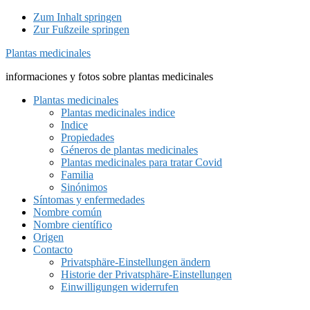
Zum Inhalt springen
Zur Fußzeile springen
Plantas medicinales
informaciones y fotos sobre plantas medicinales
Plantas medicinales
Plantas medicinales indice
Indice
Propiedades
Géneros de plantas medicinales
Plantas medicinales para tratar Covid
Familia
Sinónimos
Síntomas y enfermedades
Nombre común
Nombre científico
Origen
Contacto
Privatsphäre-Einstellungen ändern
Historie der Privatsphäre-Einstellungen
Einwilligungen widerrufen