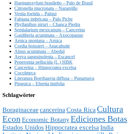
Haematoxylum brasiletto – Palo de Brasil
Citronella mucronata – Naranjillo
Vestia foetida – Palqui
Fabiana imbricata – Palo Piche
Phyllanthus niruri – Chanca Piedra
Semialarium mexicanum – Cancerina
Gaultheria acuminata – Axocopaque
Arnica montana – Arnica
Cordia boissieri – Anacahuite
Alnus acuminata – Abedul
Aerva sanguinolenta – Escancel
Peperomia pellucida (L.) HBK
Cancerina – Hippocratea excelsa
Cocolmeca
Literatura Boerhaavia diffusa – Punarnava
Pinguica – Ehretia tinifolia
Schlagwörter
Cultura
Boraginaceae
cancerina
Costa Rica
Econ
Ediciones Botas
Economic Botany
Estados Unidos
Hippocratea excelsa
India