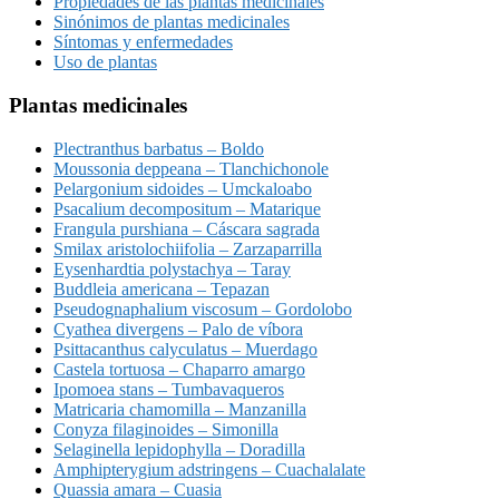
Propiedades de las plantas medicinales
Sinónimos de plantas medicinales
Síntomas y enfermedades
Uso de plantas
Plantas medicinales
Plectranthus barbatus – Boldo
Moussonia deppeana – Tlanchichonole
Pelargonium sidoides – Umckaloabo
Psacalium decompositum – Matarique
Frangula purshiana – Cáscara sagrada
Smilax aristolochiifolia – Zarzaparrilla
Eysenhardtia polystachya – Taray
Buddleia americana – Tepazan
Pseudognaphalium viscosum – Gordolobo
Cyathea divergens – Palo de víbora
Psittacanthus calyculatus – Muerdago
Castela tortuosa – Chaparro amargo
Ipomoea stans – Tumbavaqueros
Matricaria chamomilla – Manzanilla
Conyza filaginoides – Simonilla
Selaginella lepidophylla – Doradilla
Amphipterygium adstringens – Cuachalalate
Quassia amara – Cuasia