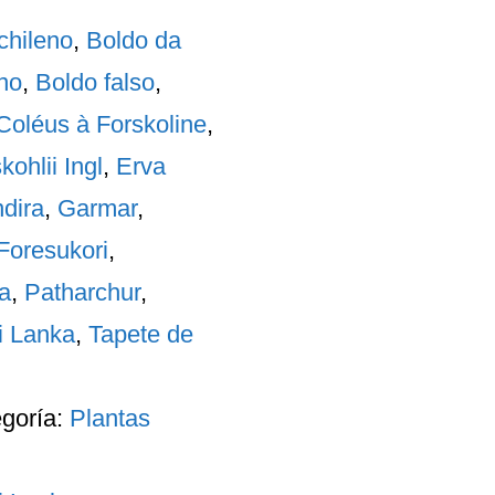
chileno
,
Boldo da
no
,
Boldo falso
,
Coléus à Forskoline
,
ohlii Ingl
,
Erva
dira
,
Garmar
,
Foresukori
,
a
,
Patharchur
,
i Lanka
,
Tapete de
egoría:
Plantas