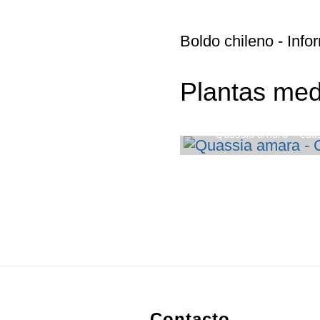
Boldo chileno
- Info
Plantas medi
Quassia amara – Cua
Footer
Contacto