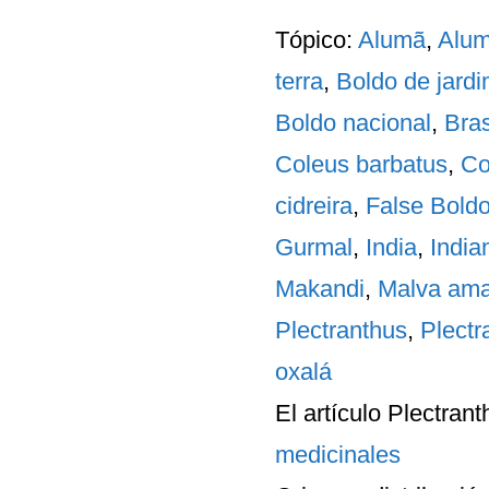
Tópico:
Alumã
,
Alum
terra
,
Boldo de jard
Boldo nacional
,
Bras
Coleus barbatus
,
Co
cidreira
,
False Bold
Gurmal
,
India
,
India
Makandi
,
Malva am
Plectranthus
,
Plectr
oxalá
El artículo
Plectrant
medicinales