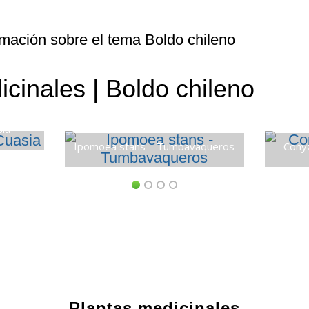
rmación sobre el tema Boldo chileno
cinales | Boldo chileno
sia
Ipomoea stans – Tumbavaqueros
Conyz
Plantas medicinales