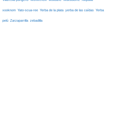
xooknom
Yato-scua-ree
Yerba de la plata
yerba de las caídas
Yerba
pelú
Zarzaparrilla
zebadilla