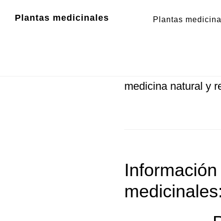
Zum
Zur
Plantas medicinales
Plantas medicina
Inhalt
Fußzeile
Boldo chileno
springen
springen
Boldo chileno
- Info
medicina natural y r
Información
medicinales