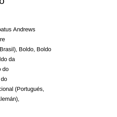
do
rbatus Andrews
re
rasil), Boldo, Boldo
oldo da
o do
 do
cional (Portugués,
Alemán),