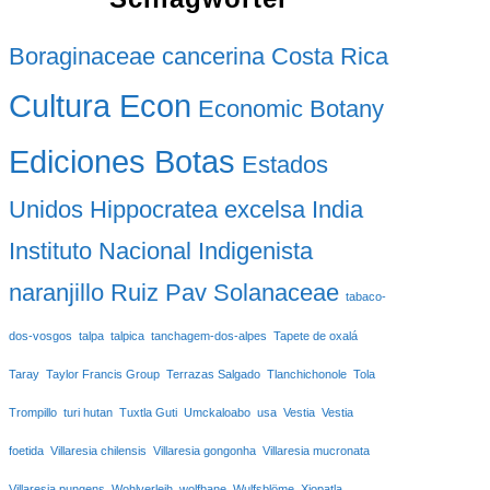
Boraginaceae
cancerina
Costa Rica
Cultura Econ
Economic Botany
Ediciones Botas
Estados
Unidos
Hippocratea excelsa
India
Instituto Nacional Indigenista
naranjillo
Ruiz Pav
Solanaceae
tabaco-
dos-vosgos
talpa
talpica
tanchagem-dos-alpes
Tapete de oxalá
Taray
Taylor Francis Group
Terrazas Salgado
Tlanchichonole
Tola
Trompillo
turi hutan
Tuxtla Guti
Umckaloabo
usa
Vestia
Vestia
foetida
Villaresia chilensis
Villaresia gongonha
Villaresia mucronata
Villaresia pungens
Wohlverleih
wolfbane
Wulfsblöme
Xiopatla