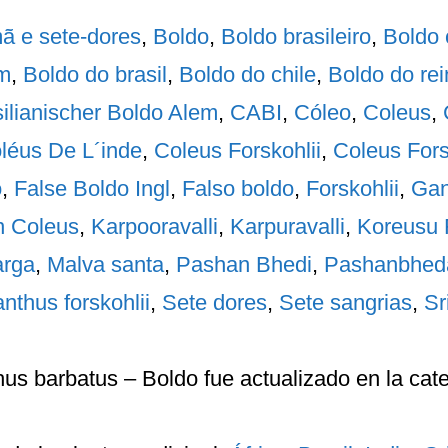
ã e sete-dores
,
Boldo
,
Boldo brasileiro
,
Boldo 
im
,
Boldo do brasil
,
Boldo do chile
,
Boldo do rei
ilianischer Boldo Alem
,
CABI
,
Cóleo
,
Coleus
,
léus De L´inde
,
Coleus Forskohlii
,
Coleus Forsk
o
,
False Boldo Ingl
,
Falso boldo
,
Forskohlii
,
Gan
n Coleus
,
Karpooravalli
,
Karpuravalli
,
Koreusu 
arga
,
Malva santa
,
Pashan Bhedi
,
Pashanbhed
anthus forskohlii
,
Sete dores
,
Sete sangrias
,
Sr
hus barbatus – Boldo
fue actualizado en la cat