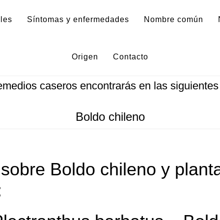
les
Síntomas y enfermedades
Nombre común
Origen
Contacto
rmación sobre Boldo chileno y más acerca de p
emedios caseros encontrarás en las siguientes 
Boldo chileno
 sobre
Boldo chileno
y plant
: