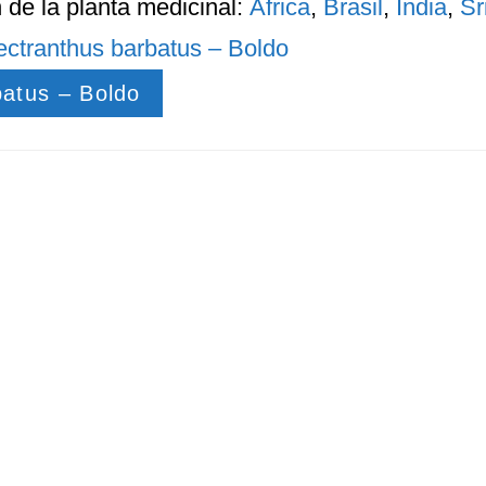
n
de la planta medicinal:
África
,
Brasil
,
India
,
Sr
ectranthus barbatus – Boldo
batus – Boldo