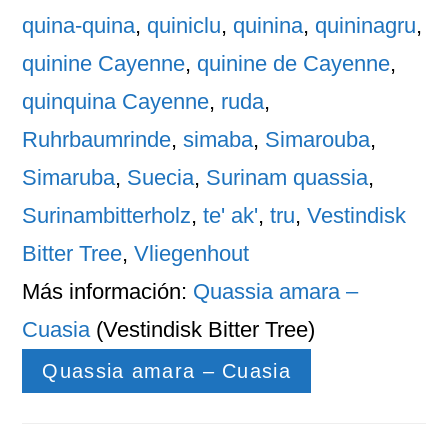
quina-quina
,
quiniclu
,
quinina
,
quininagru
,
quinine Cayenne
,
quinine de Cayenne
,
quinquina Cayenne
,
ruda
,
Ruhrbaumrinde
,
simaba
,
Simarouba
,
Simaruba
,
Suecia
,
Surinam quassia
,
Surinambitterholz
,
te' ak'
,
tru
,
Vestindisk
Bitter Tree
,
Vliegenhout
Más información:
Quassia amara –
Cuasia
(Vestindisk Bitter Tree)
Quassia amara – Cuasia