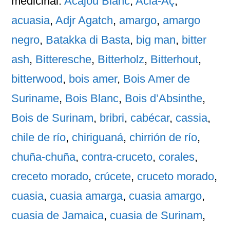
medicinal:
Acajou Blanc
,
Acia-Aç
,
acuasia
,
Adjr Agatch
,
amargo
,
amargo
negro
,
Batakka di Basta
,
big man
,
bitter
ash
,
Bitteresche
,
Bitterholz
,
Bitterhout
,
bitterwood
,
bois amer
,
Bois Amer de
Suriname
,
Bois Blanc
,
Bois d’Absinthe
,
Bois de Surinam
,
bribri
,
cabécar
,
cassia
,
chile de río
,
chiriguaná
,
chirrión de río
,
chuña-chuña
,
contra-cruceto
,
corales
,
creceto morado
,
crúcete
,
cruceto morado
,
cuasia
,
cuasia amarga
,
cuasia amargo
,
cuasia de Jamaica
,
cuasia de Surinam
,