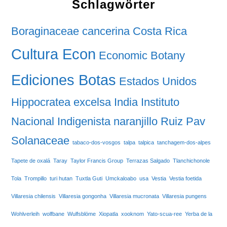
Schlagwörter
Boraginaceae
cancerina
Costa Rica
Cultura Econ
Economic Botany
Ediciones Botas
Estados Unidos
Hippocratea excelsa
India
Instituto
Nacional Indigenista
naranjillo
Ruiz Pav
Solanaceae
tabaco-dos-vosgos
talpa
talpica
tanchagem-dos-alpes
Tapete de oxalá
Taray
Taylor Francis Group
Terrazas Salgado
Tlanchichonole
Tola
Trompillo
turi hutan
Tuxtla Guti
Umckaloabo
usa
Vestia
Vestia foetida
Villaresia chilensis
Villaresia gongonha
Villaresia mucronata
Villaresia pungens
Wohlverleih
wolfbane
Wulfsblöme
Xiopatla
xooknom
Yato-scua-ree
Yerba de la