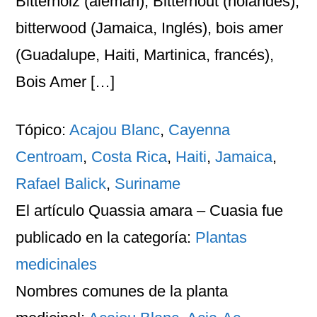
Bitterholz (alemán), Bitterhout (holandés),
bitterwood (Jamaica, Inglés), bois amer
(Guadalupe, Haiti, Martinica, francés),
Bois Amer […]
Tópico:
Acajou Blanc
,
Cayenna
Centroam
,
Costa Rica
,
Haiti
,
Jamaica
,
Rafael Balick
,
Suriname
El artículo
Quassia amara – Cuasia
fue
publicado en la categoría:
Plantas
medicinales
Nombres comunes
de la planta