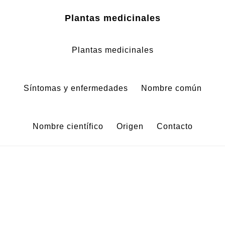
Zum
Zur
Plantas medicinales
Inhalt
Fußzeile
springen
springen
Plantas medicinales
Síntomas y enfermedades
Nombre común
Nombre científico
Origen
Contacto