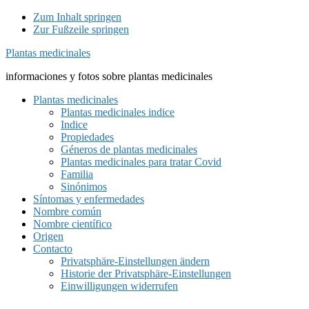
Zum Inhalt springen
Zur Fußzeile springen
Plantas medicinales
informaciones y fotos sobre plantas medicinales
Plantas medicinales
Plantas medicinales indice
Indice
Propiedades
Géneros de plantas medicinales
Plantas medicinales para tratar Covid
Familia
Sinónimos
Síntomas y enfermedades
Nombre común
Nombre científico
Origen
Contacto
Privatsphäre-Einstellungen ändern
Historie der Privatsphäre-Einstellungen
Einwilligungen widerrufen