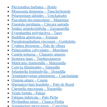
Plectranthus barbatus – Boldo
Moussonia deppeana – Tlanchichonole
Pelargonium sidoides – Umckaloabo
Psacalium decompositum – Matarique
Frangula purshiana – Cáscara sagrada
Smilax aristolochiifolia – Zarzaparrilla
Eysenhardtia polystachya – Taray
Buddleia americana – Tepazan
Pseudognaphalium viscosum – Gordolobo
Cyathea divergens – Palo de víbora
Psittacanthus calyculatus – Muerdago
Castela tortuosa – Chaparro amargo
Ipomoea stans – Tumbavaqueros
Matricaria chamomilla – Manzanilla
Conyza filaginoides – Simonilla
Selaginella lepidophylla – Doradilla
Amphipterygium adstringens – Cuachalalate
Quassia amara – Cuasia
Haematoxylum brasiletto – Palo de Brasil
Citronella mucronata – Naranjillo
Vestia foetida – Palqui
Fabiana imbricata – Palo Piche
Phyllanthus niruri – Chanca Piedra
Semialarium mexicanum – Cancerina