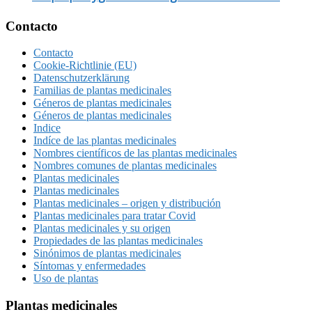
Footer
Contacto
Contacto
Cookie-Richtlinie (EU)
Datenschutzerklärung
Familias de plantas medicinales
Géneros de plantas medicinales
Géneros de plantas medicinales
Indice
Indíce de las plantas medicinales
Nombres científicos de las plantas medicinales
Nombres comunes de plantas medicinales
Plantas medicinales
Plantas medicinales
Plantas medicinales – origen y distribución
Plantas medicinales para tratar Covid
Plantas medicinales y su origen
Propiedades de las plantas medicinales
Sinónimos de plantas medicinales
Síntomas y enfermedades
Uso de plantas
Plantas medicinales