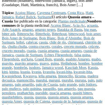
Bitterhout (holandés), bitterwood (Jamaica, Inglés), bois amer
(Guadalupe, Haiti, Martinica, francés), Bois Amer […]
Tópico:
Acajou Blanc
,
Cayenna Centroam
,
Costa Rica
,
Haiti
,
Jamaica
,
Rafael Balick
,
Suriname
El artículo
Quassia amara –
Cuasia
fue publicado en la categoría:
Plantas medicinales
Nombres
comunes
de la planta medicinal:
Acajou Blanc
,
Acia-Aç
,
acuasia
,
Adjr Agatch
,
amargo
,
amargo negro
,
Batakka di Basta
,
big man
,
bitter ash
,
Bitteresche
,
Bitterholz
,
Bitterhout
,
bitterwood
,
bois amer
,
Bois Amer de Suriname
,
Bois Blanc
,
Bois d’Absinthe
,
Bois de
Surinam
,
bribri
,
cabécar
,
cassia
,
chile de río
,
chiriguaná
,
chirrión de
río
,
chuña-chuña
,
contra-cruceto
,
corales
,
creceto morado
,
crúcete
,
cruceto morado
,
cuasia
,
cuasia amarga
,
cuasia amargo
,
cuasia de
Jamaica
,
cuasia de Surinam
,
Echtes Fliegenholz
,
falsa quina
,
Fliegenholz
,
gor'kaja
,
Grand Bois
,
grande
,
guabito Amargo
,
guabo
,
guavito
,
guavito amargo
,
guavo
,
guina
,
Heilighout
,
hombre
,
hombre
grande
,
hombrón
,
isodoro
,
Jamaica wood
,
Kasciiab Morr
,
Kassia
,
kini
,
kinina
,
kuasia
,
kvasia
,
kvassija
,
kwasi-bita
,
kwassie-bita
,
Kwassiehout
,
Kwassya
,
leña amarga
,
limoncillo
,
lúcuma
,
madera
decuaíca
,
mamoncillo
,
marubá
,
marupá
,
murubá
,
murupa
,
palo
,
palo
amargo
,
palo amarillo
,
palo de Cuasia
,
palo grande
,
palo Isidoro
,
palo muñeco
,
palo quinina
,
parapillo
,
pau amarelo
,
pau quassia
,
pensilero
,
prathatchin
,
puesilde
,
quacia amarga
,
quashi bitters
,
quashiebitters
,
quasia
,
quassia
,
quassia amara
,
quassia amarga
,
quassia Amer
,
quassia de Caiena
,
quassia de la Jamaique
,
quassia de