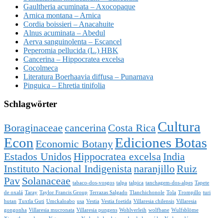
Gaultheria acuminata – Axocopaque
Arnica montana – Arnica
Cordia boissieri – Anacahuite
Alnus acuminata – Abedul
Aerva sanguinolenta – Escancel
Peperomia pellucida (L.) HBK
Cancerina – Hippocratea excelsa
Cocolmeca
Literatura Boerhaavia diffusa – Punarnava
Pinguica – Ehretia tinifolia
Schlagwörter
Cultura
Boraginaceae
cancerina
Costa Rica
Econ
Ediciones Botas
Economic Botany
Estados Unidos
Hippocratea excelsa
India
Instituto Nacional Indigenista
naranjillo
Ruiz
Pav
Solanaceae
tabaco-dos-vosgos
talpa
talpica
tanchagem-dos-alpes
Tapete
de oxalá
Taray
Taylor Francis Group
Terrazas Salgado
Tlanchichonole
Tola
Trompillo
turi
hutan
Tuxtla Guti
Umckaloabo
usa
Vestia
Vestia foetida
Villaresia chilensis
Villaresia
gongonha
Villaresia mucronata
Villaresia pungens
Wohlverleih
wolfbane
Wulfsblöme