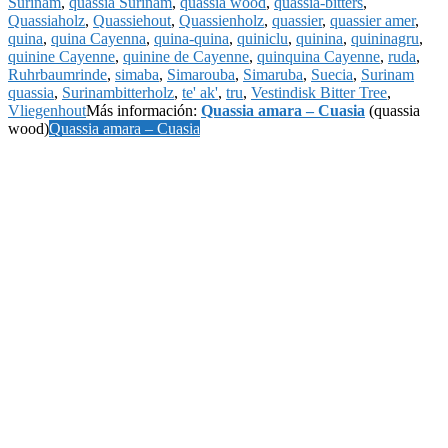
Surinam
,
quassia Surinam
,
quassia wood
,
quassia-bitters
,
Quassiaholz
,
Quassiehout
,
Quassienholz
,
quassier
,
quassier amer
,
quina
,
quina Cayenna
,
quina-quina
,
quiniclu
,
quinina
,
quininagru
,
quinine Cayenne
,
quinine de Cayenne
,
quinquina Cayenne
,
ruda
,
Ruhrbaumrinde
,
simaba
,
Simarouba
,
Simaruba
,
Suecia
,
Surinam
quassia
,
Surinambitterholz
,
te' ak'
,
tru
,
Vestindisk Bitter Tree
,
Vliegenhout
Más información:
Quassia amara – Cuasia
(quassia
wood)
Quassia amara – Cuasia