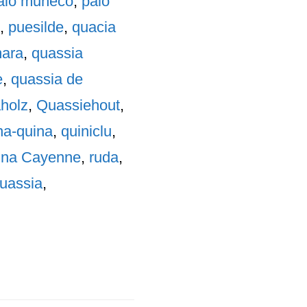
alo muñeco
,
palo
,
puesilde
,
quacia
mara
,
quassia
e
,
quassia de
holz
,
Quassiehout
,
na-quina
,
quiniclu
,
ina Cayenne
,
ruda
,
uassia
,