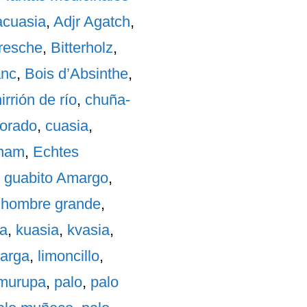
acuasia
,
Adjr Agatch
,
eresche
,
Bitterholz
,
anc
,
Bois d’Absinthe
,
irrión de río
,
chuña-
morado
,
cuasia
,
inam
,
Echtes
,
guabito Amargo
,
,
hombre grande
,
na
,
kuasia
,
kvasia
,
arga
,
limoncillo
,
murupa
,
palo
,
palo