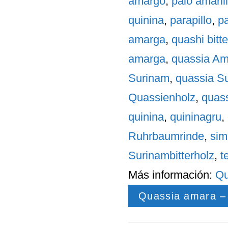
amargo
,
palo amaril
quinina
,
parapillo
,
p
amarga
,
quashi bitte
amarga
,
quassia Am
Surinam
,
quassia S
Quassienholz
,
quass
quinina
,
quininagru
,
Ruhrbaumrinde
,
sim
Surinambitterholz
,
t
Más información:
Qu
Quassia amara –