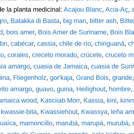
e la planta medicinal:
Acajou Blanc
,
Acia-Aç
,
gro
,
Batakka di Basta
,
big man
,
bitter ash
,
Bitt
d
,
bois amer
,
Bois Amer de Suriname
,
Bois Bl
bri
,
cabécar
,
cassia
,
chile de río
,
chiriguaná
,
ch
to
,
corales
,
creceto morado
,
crúcete
,
cruceto 
sia amargo
,
cuasia de Jamaica
,
cuasia de Sur
uina
,
Fliegenholz
,
gor'kaja
,
Grand Bois
,
grande
vito amargo
,
guavo
,
guina
,
Heilighout
,
hombre
amaica wood
,
Kasciiab Morr
,
Kassia
,
kini
,
kini
,
kwassie-bita
,
Kwassiehout
,
Kwassya
,
leña am
uaíca
,
mamoncillo
,
marubá
,
marupá
,
murubá
,