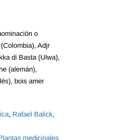
nominación o
 (Colombia), Adjr
kka di Basta (Ulwa),
che (alemán),
lés), bois amer
ica
,
Rafael Balick
,
Plantas medicinales