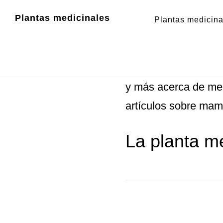
Zum
Zur
Plantas medicinales
Plantas medicina
Inhalt
Fußzeile
mamoncillo
springen
springen
mamoncillo
- Inform
y más acerca de med
artículos sobre mamo
La planta m