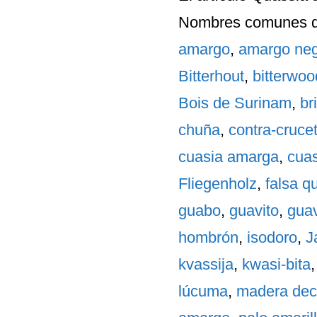
Nombres comunes
d
amargo
,
amargo ne
Bitterhout
,
bitterwoo
Bois de Surinam
,
bri
chuña
,
contra-cruce
cuasia amarga
,
cua
Fliegenholz
,
falsa q
guabo
,
guavito
,
gua
hombrón
,
isodoro
,
J
kvassija
,
kwasi-bita
lúcuma
,
madera dec