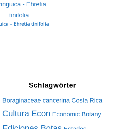
ica – Ehretia tinifolia
Schlagwörter
Boraginaceae
cancerina
Costa Rica
Cultura Econ
Economic Botany
Ediciones Botas
Estados