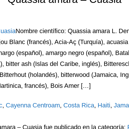
Nombre científico: Quassia amara L. De
u Blanc (francés), Acia-Aç (Turquía), acuasia
margo (español), amargo negro (español), Bata
 bitter ash (Islas del Caribe, inglés), Bitteres
 Bitterhout (holandés), bitterwood (Jamaica, Ing
artinica, francés), Bois Amer […]
c
,
Cayenna Centroam
,
Costa Rica
,
Haiti
,
Jama
amara – Cuasia
fue publicado en la categoría: