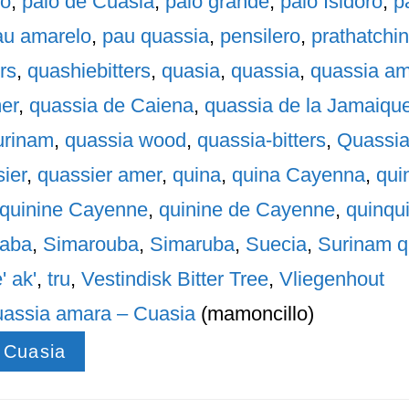
lo
,
palo de Cuasia
,
palo grande
,
palo Isidoro
,
p
au amarelo
,
pau quassia
,
pensilero
,
prathatchin
rs
,
quashiebitters
,
quasia
,
quassia
,
quassia a
er
,
quassia de Caiena
,
quassia de la Jamaiqu
urinam
,
quassia wood
,
quassia-bitters
,
Quassia
ier
,
quassier amer
,
quina
,
quina Cayenna
,
qui
quinine Cayenne
,
quinine de Cayenne
,
quinqu
aba
,
Simarouba
,
Simaruba
,
Suecia
,
Surinam q
e' ak'
,
tru
,
Vestindisk Bitter Tree
,
Vliegenhout
assia amara – Cuasia
(mamoncillo)
 Cuasia