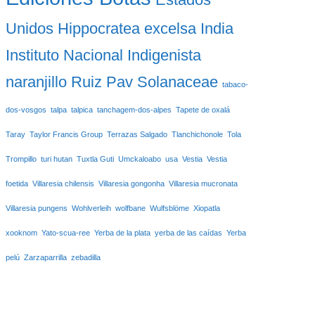
Unidos
Hippocratea excelsa
India
Instituto Nacional Indigenista
naranjillo
Ruiz Pav
Solanaceae
tabaco-
dos-vosgos
talpa
talpica
tanchagem-dos-alpes
Tapete de oxalá
Taray
Taylor Francis Group
Terrazas Salgado
Tlanchichonole
Tola
Trompillo
turi hutan
Tuxtla Guti
Umckaloabo
usa
Vestia
Vestia
foetida
Villaresia chilensis
Villaresia gongonha
Villaresia mucronata
Villaresia pungens
Wohlverleih
wolfbane
Wulfsblöme
Xiopatla
xooknom
Yato-scua-ree
Yerba de la plata
yerba de las caídas
Yerba
pelú
Zarzaparrilla
zebadilla