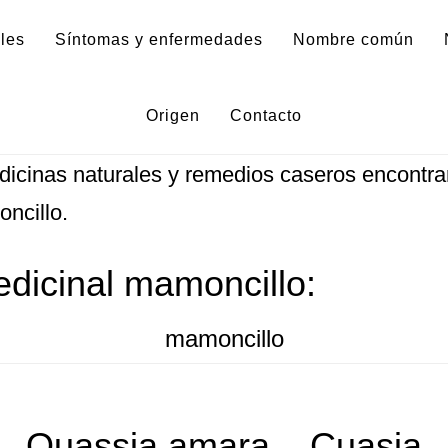
les
Síntomas y enfermedades
Nombre común
Origen
Contacto
ación y fotos sobre la planta medicinal mamon
icinas naturales y remedios caseros encontrar
ncillo.
edicinal mamoncillo:
mamoncillo
Quassia amara – Cuasia