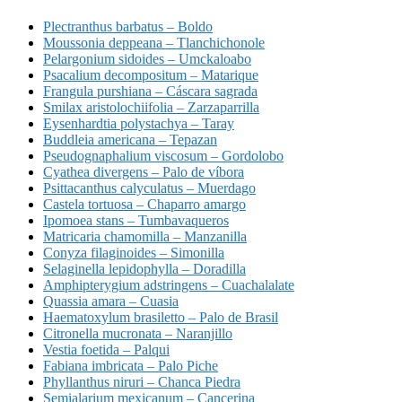
Plectranthus barbatus – Boldo
Moussonia deppeana – Tlanchichonole
Pelargonium sidoides – Umckaloabo
Psacalium decompositum – Matarique
Frangula purshiana – Cáscara sagrada
Smilax aristolochiifolia – Zarzaparrilla
Eysenhardtia polystachya – Taray
Buddleia americana – Tepazan
Pseudognaphalium viscosum – Gordolobo
Cyathea divergens – Palo de víbora
Psittacanthus calyculatus – Muerdago
Castela tortuosa – Chaparro amargo
Ipomoea stans – Tumbavaqueros
Matricaria chamomilla – Manzanilla
Conyza filaginoides – Simonilla
Selaginella lepidophylla – Doradilla
Amphipterygium adstringens – Cuachalalate
Quassia amara – Cuasia
Haematoxylum brasiletto – Palo de Brasil
Citronella mucronata – Naranjillo
Vestia foetida – Palqui
Fabiana imbricata – Palo Piche
Phyllanthus niruri – Chanca Piedra
Semialarium mexicanum – Cancerina