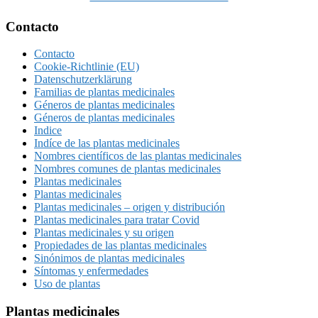
Footer
Contacto
Contacto
Cookie-Richtlinie (EU)
Datenschutzerklärung
Familias de plantas medicinales
Géneros de plantas medicinales
Géneros de plantas medicinales
Indice
Indíce de las plantas medicinales
Nombres científicos de las plantas medicinales
Nombres comunes de plantas medicinales
Plantas medicinales
Plantas medicinales
Plantas medicinales – origen y distribución
Plantas medicinales para tratar Covid
Plantas medicinales y su origen
Propiedades de las plantas medicinales
Sinónimos de plantas medicinales
Síntomas y enfermedades
Uso de plantas
Plantas medicinales