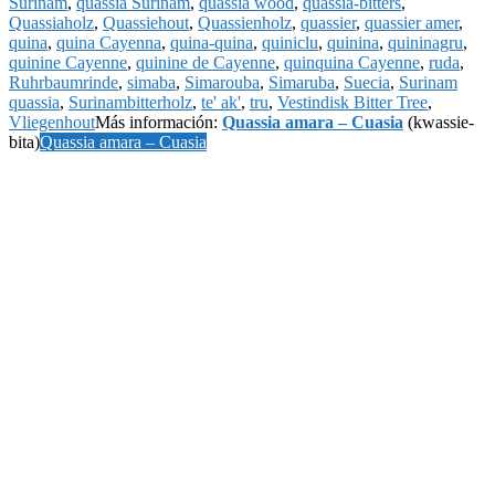
Surinam
,
quassia Surinam
,
quassia wood
,
quassia-bitters
,
Quassiaholz
,
Quassiehout
,
Quassienholz
,
quassier
,
quassier amer
,
quina
,
quina Cayenna
,
quina-quina
,
quiniclu
,
quinina
,
quininagru
,
quinine Cayenne
,
quinine de Cayenne
,
quinquina Cayenne
,
ruda
,
Ruhrbaumrinde
,
simaba
,
Simarouba
,
Simaruba
,
Suecia
,
Surinam
quassia
,
Surinambitterholz
,
te' ak'
,
tru
,
Vestindisk Bitter Tree
,
Vliegenhout
Más información:
Quassia amara – Cuasia
(kwassie-
bita)
Quassia amara – Cuasia