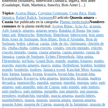
Bitterhout (holandés), bitterwood (Jamaica, Inglés), bois amer
(Guadalupe, Haiti, Martinica, francés), Bois Amer […]
Tópico:
Acajou Blanc
,
Cayenna Centroam
,
Costa Rica
,
Haiti
,
Jamaica
,
Rafael Balick
,
Suriname
El artículo
Quassia amara –
Cuasia
fue publicado en la categoría:
Plantas medicinales
Nombres
comunes
de la planta medicinal:
Acajou Blanc
,
Acia-Aç
,
acuasia
,
Adjr Agatch
,
amargo
,
amargo negro
,
Batakka di Basta
,
big man
,
bitter ash
,
Bitteresche
,
Bitterholz
,
Bitterhout
,
bitterwood
,
bois amer
,
Bois Amer de Suriname
,
Bois Blanc
,
Bois d’Absinthe
,
Bois de
Surinam
,
bribri
,
cabécar
,
cassia
,
chile de río
,
chiriguaná
,
chirrión de
río
,
chuña-chuña
,
contra-cruceto
,
corales
,
creceto morado
,
crúcete
,
cruceto morado
,
cuasia
,
cuasia amarga
,
cuasia amargo
,
cuasia de
Jamaica
,
cuasia de Surinam
,
Echtes Fliegenholz
,
falsa quina
,
Fliegenholz
,
gor'kaja
,
Grand Bois
,
grande
,
guabito Amargo
,
guabo
,
guavito
,
guavito amargo
,
guavo
,
guina
,
Heilighout
,
hombre
,
hombre
grande
,
hombrón
,
isodoro
,
Jamaica wood
,
Kasciiab Morr
,
Kassia
,
kini
,
kinina
,
kuasia
,
kvasia
,
kvassija
,
kwasi-bita
,
kwassie-bita
,
Kwassiehout
,
Kwassya
,
leña amarga
,
limoncillo
,
lúcuma
,
madera
decuaíca
,
mamoncillo
,
marubá
,
marupá
,
murubá
,
murupa
,
palo
,
palo
amargo
,
palo amarillo
,
palo de Cuasia
,
palo grande
,
palo Isidoro
,
palo muñeco
,
palo quinina
,
parapillo
,
pau amarelo
,
pau quassia
,
pensilero
,
prathatchin
,
puesilde
,
quacia amarga
,
quashi bitters
,
quashiebitters
,
quasia
,
quassia
,
quassia amara
,
quassia amarga
,
quassia Amer
,
quassia de Caiena
,
quassia de la Jamaique
,
quassia de