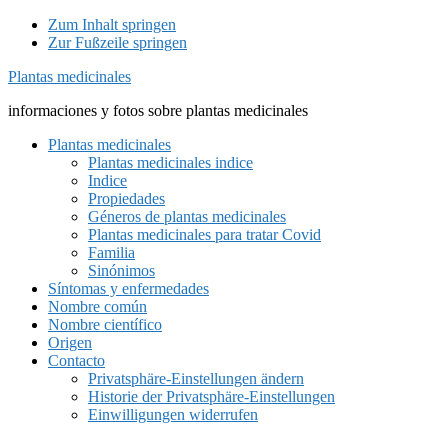
Zum Inhalt springen
Zur Fußzeile springen
Plantas medicinales
informaciones y fotos sobre plantas medicinales
Plantas medicinales
Plantas medicinales indice
Indice
Propiedades
Géneros de plantas medicinales
Plantas medicinales para tratar Covid
Familia
Sinónimos
Síntomas y enfermedades
Nombre común
Nombre científico
Origen
Contacto
Privatsphäre-Einstellungen ändern
Historie der Privatsphäre-Einstellungen
Einwilligungen widerrufen