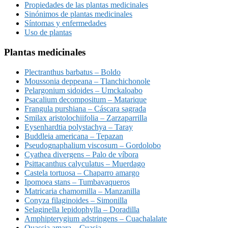
Propiedades de las plantas medicinales
Sinónimos de plantas medicinales
Síntomas y enfermedades
Uso de plantas
Plantas medicinales
Plectranthus barbatus – Boldo
Moussonia deppeana – Tlanchichonole
Pelargonium sidoides – Umckaloabo
Psacalium decompositum – Matarique
Frangula purshiana – Cáscara sagrada
Smilax aristolochiifolia – Zarzaparrilla
Eysenhardtia polystachya – Taray
Buddleia americana – Tepazan
Pseudognaphalium viscosum – Gordolobo
Cyathea divergens – Palo de víbora
Psittacanthus calyculatus – Muerdago
Castela tortuosa – Chaparro amargo
Ipomoea stans – Tumbavaqueros
Matricaria chamomilla – Manzanilla
Conyza filaginoides – Simonilla
Selaginella lepidophylla – Doradilla
Amphipterygium adstringens – Cuachalalate
Quassia amara – Cuasia