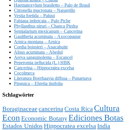
Haematoxylum brasiletto – Palo de Brasil
Citronella mucronata – Naranjillo
Vestia foetida – Palqui
Fabiana imbricata – Palo Piche
Phyllanthus niruri – Chanca Piedra
Semialarium mexicanum – Cancerina
Gaultheria acuminata – Axocopaque
Arnica montana – Arnica
Cordia boissieri – Anacahuite
Alnus acuminata – Abedul
Aerva sanguinolenta – Escancel
Peperomia pellucida (L.) HBK
Cancerina – Hippocratea excelsa
Cocolmeca
Literatura Boerhaavia diffusa – Punarnava
Pinguica – Ehretia tinifolia
Schlagwörter
Cultura
Boraginaceae
cancerina
Costa Rica
Econ
Ediciones Botas
Economic Botany
Estados Unidos
Hippocratea excelsa
India