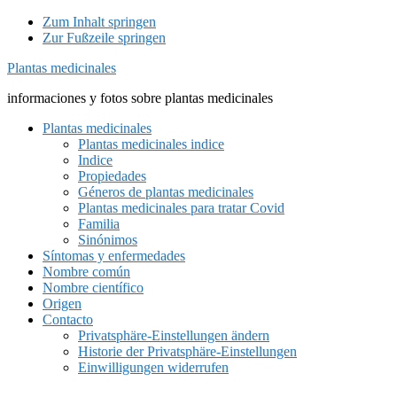
Zum Inhalt springen
Zur Fußzeile springen
Plantas medicinales
informaciones y fotos sobre plantas medicinales
Plantas medicinales
Plantas medicinales indice
Indice
Propiedades
Géneros de plantas medicinales
Plantas medicinales para tratar Covid
Familia
Sinónimos
Síntomas y enfermedades
Nombre común
Nombre científico
Origen
Contacto
Privatsphäre-Einstellungen ändern
Historie der Privatsphäre-Einstellungen
Einwilligungen widerrufen