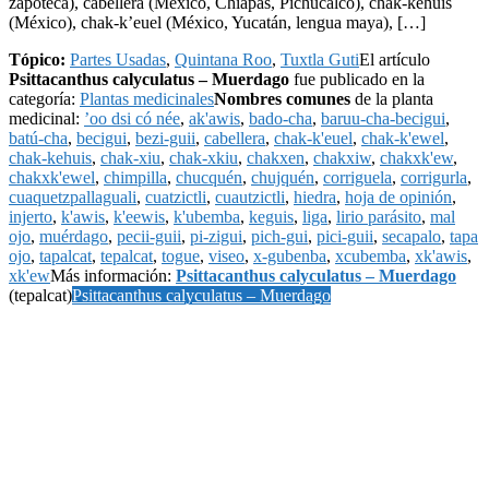
zapoteca), cabellera (México, Chiapas, Pichucalco), chak-kehuis
(México), chak-k’euel (México, Yucatán, lengua maya), […]
Tópico:
Partes Usadas
,
Quintana Roo
,
Tuxtla Guti
El artículo
Psittacanthus calyculatus – Muerdago
fue publicado en la
categoría:
Plantas medicinales
Nombres comunes
de la planta
medicinal:
’oo dsi có née
,
ak'awis
,
bado-cha
,
baruu-cha-becigui
,
batú-cha
,
becigui
,
bezi-guii
,
cabellera
,
chak-k'euel
,
chak-k'ewel
,
chak-kehuis
,
chak-xiu
,
chak-xkiu
,
chakxen
,
chakxiw
,
chakxk'ew
,
chakxk'ewel
,
chimpilla
,
chucquén
,
chujquén
,
corriguela
,
corrigurla
,
cuaquetzpallaguali
,
cuatzictli
,
cuautzictli
,
hiedra
,
hoja de opinión
,
injerto
,
k'awis
,
k'eewis
,
k'ubemba
,
keguis
,
liga
,
lirio parásito
,
mal
ojo
,
muérdago
,
pecii-guii
,
pi-zigui
,
pich-gui
,
pici-guii
,
secapalo
,
tapa
ojo
,
tapalcat
,
tepalcat
,
togue
,
viseo
,
x-gubenba
,
xcubemba
,
xk'awis
,
xk'ew
Más información:
Psittacanthus calyculatus – Muerdago
(tepalcat)
Psittacanthus calyculatus – Muerdago