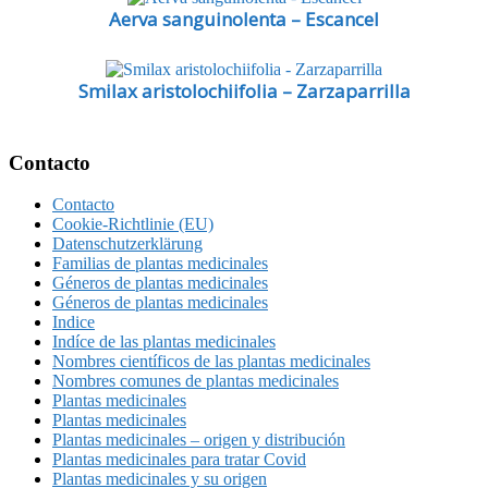
Aerva sanguinolenta – Escancel
Smilax aristolochiifolia – Zarzaparrilla
Footer
Contacto
Contacto
Cookie-Richtlinie (EU)
Datenschutzerklärung
Familias de plantas medicinales
Géneros de plantas medicinales
Géneros de plantas medicinales
Indice
Indíce de las plantas medicinales
Nombres científicos de las plantas medicinales
Nombres comunes de plantas medicinales
Plantas medicinales
Plantas medicinales
Plantas medicinales – origen y distribución
Plantas medicinales para tratar Covid
Plantas medicinales y su origen