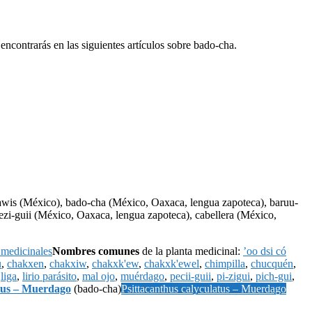
ncontrarás en las siguientes artículos sobre bado-cha.
awis (México), bado-cha (México, Oaxaca, lengua zapoteca), baruu-
zi-guii (México, Oaxaca, lengua zapoteca), cabellera (México,
 medicinales
Nombres comunes
de la planta medicinal:
’oo dsi có
u
,
chakxen
,
chakxiw
,
chakxk'ew
,
chakxk'ewel
,
chimpilla
,
chucquén
,
,
liga
,
lirio parásito
,
mal ojo
,
muérdago
,
pecii-guii
,
pi-zigui
,
pich-gui
,
atus – Muerdago
(bado-cha)
Psittacanthus calyculatus – Muerdago