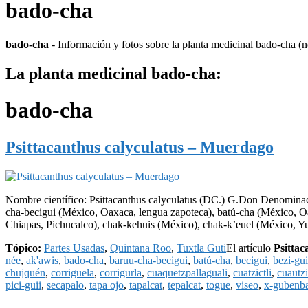
bado-cha
bado-cha
- Información y fotos sobre la planta medicinal bado-cha (
La planta medicinal bado-cha:
bado-cha
Psittacanthus calyculatus – Muerdago
Nombre científico: Psittacanthus calyculatus (DC.) G.Don Denominac
cha-becigui (México, Oaxaca, lengua zapoteca), batú-cha (México, Oa
Chiapas, Pichucalco), chak-kehuis (México), chak-k’euel (México, Y
Tópico:
Partes Usadas
,
Quintana Roo
,
Tuxtla Guti
El artículo
Psittac
née
,
ak'awis
,
bado-cha
,
baruu-cha-becigui
,
batú-cha
,
becigui
,
bezi-gui
chujquén
,
corriguela
,
corrigurla
,
cuaquetzpallaguali
,
cuatzictli
,
cuautzi
pici-guii
,
secapalo
,
tapa ojo
,
tapalcat
,
tepalcat
,
togue
,
viseo
,
x-gubenb