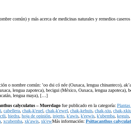
nombre común) y más acerca de medicinas naturales y remedios caseros e
ión o nombre común: ’oo dsi có née (Oaxaca, lengua chinanteco), ak’
xaca, lengua zapoteca), becigui (México, Oaxaca, lengua zapoteca), be
ucatán, lengua maya), […]
anthus calyculatus – Muerdago
fue publicado en la categoría:
Plantas
i
,
cabellera
,
chak-k'euel
,
chak-k'ewel
,
chak-kehuis
,
chak-xiu
,
chak-xki
ctli
,
hiedra
,
hoja de opinión
,
injerto
,
k'awis
,
k'eewis
,
k'ubemba
,
keguis
a
,
xcubemba
,
xk'awis
,
xk'ew
Más información:
Psittacanthus calycul