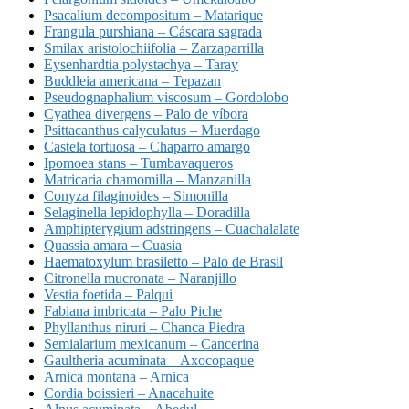
Psacalium decompositum – Matarique
Frangula purshiana – Cáscara sagrada
Smilax aristolochiifolia – Zarzaparrilla
Eysenhardtia polystachya – Taray
Buddleia americana – Tepazan
Pseudognaphalium viscosum – Gordolobo
Cyathea divergens – Palo de víbora
Psittacanthus calyculatus – Muerdago
Castela tortuosa – Chaparro amargo
Ipomoea stans – Tumbavaqueros
Matricaria chamomilla – Manzanilla
Conyza filaginoides – Simonilla
Selaginella lepidophylla – Doradilla
Amphipterygium adstringens – Cuachalalate
Quassia amara – Cuasia
Haematoxylum brasiletto – Palo de Brasil
Citronella mucronata – Naranjillo
Vestia foetida – Palqui
Fabiana imbricata – Palo Piche
Phyllanthus niruri – Chanca Piedra
Semialarium mexicanum – Cancerina
Gaultheria acuminata – Axocopaque
Arnica montana – Arnica
Cordia boissieri – Anacahuite