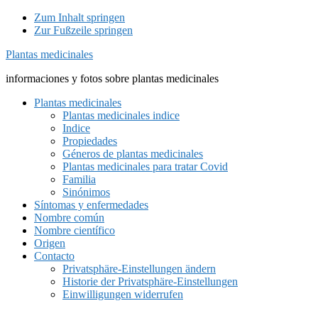
Zum Inhalt springen
Zur Fußzeile springen
Plantas medicinales
informaciones y fotos sobre plantas medicinales
Plantas medicinales
Plantas medicinales indice
Indice
Propiedades
Géneros de plantas medicinales
Plantas medicinales para tratar Covid
Familia
Sinónimos
Síntomas y enfermedades
Nombre común
Nombre científico
Origen
Contacto
Privatsphäre-Einstellungen ändern
Historie der Privatsphäre-Einstellungen
Einwilligungen widerrufen