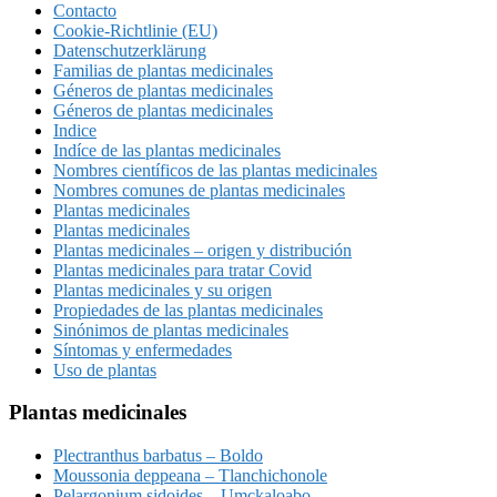
Contacto
Cookie-Richtlinie (EU)
Datenschutzerklärung
Familias de plantas medicinales
Géneros de plantas medicinales
Géneros de plantas medicinales
Indice
Indíce de las plantas medicinales
Nombres científicos de las plantas medicinales
Nombres comunes de plantas medicinales
Plantas medicinales
Plantas medicinales
Plantas medicinales – origen y distribución
Plantas medicinales para tratar Covid
Plantas medicinales y su origen
Propiedades de las plantas medicinales
Sinónimos de plantas medicinales
Síntomas y enfermedades
Uso de plantas
Plantas medicinales
Plectranthus barbatus – Boldo
Moussonia deppeana – Tlanchichonole
Pelargonium sidoides – Umckaloabo