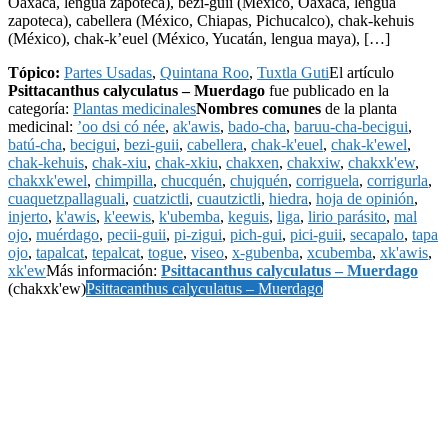
Oaxaca, lengua zapoteca), bezi-guii (México, Oaxaca, lengua
zapoteca), cabellera (México, Chiapas, Pichucalco), chak-kehuis
(México), chak-k’euel (México, Yucatán, lengua maya), […]
Tópico:
Partes Usadas
,
Quintana Roo
,
Tuxtla Guti
El artículo
Psittacanthus calyculatus – Muerdago
fue publicado en la
categoría:
Plantas medicinales
Nombres comunes
de la planta
medicinal:
’oo dsi có née
,
ak'awis
,
bado-cha
,
baruu-cha-becigui
,
batú-cha
,
becigui
,
bezi-guii
,
cabellera
,
chak-k'euel
,
chak-k'ewel
,
chak-kehuis
,
chak-xiu
,
chak-xkiu
,
chakxen
,
chakxiw
,
chakxk'ew
,
chakxk'ewel
,
chimpilla
,
chucquén
,
chujquén
,
corriguela
,
corrigurla
,
cuaquetzpallaguali
,
cuatzictli
,
cuautzictli
,
hiedra
,
hoja de opinión
,
injerto
,
k'awis
,
k'eewis
,
k'ubemba
,
keguis
,
liga
,
lirio parásito
,
mal
ojo
,
muérdago
,
pecii-guii
,
pi-zigui
,
pich-gui
,
pici-guii
,
secapalo
,
tapa
ojo
,
tapalcat
,
tepalcat
,
togue
,
viseo
,
x-gubenba
,
xcubemba
,
xk'awis
,
xk'ew
Más información:
Psittacanthus calyculatus – Muerdago
(chakxk'ew)
Psittacanthus calyculatus – Muerdago