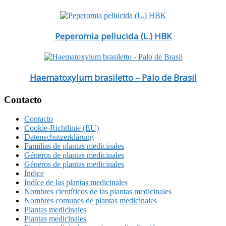
Peperomia pellucida (L.) HBK
Haematoxylum brasiletto – Palo de Brasil
Footer
Contacto
Contacto
Cookie-Richtlinie (EU)
Datenschutzerklärung
Familias de plantas medicinales
Géneros de plantas medicinales
Géneros de plantas medicinales
Indice
Indíce de las plantas medicinales
Nombres científicos de las plantas medicinales
Nombres comunes de plantas medicinales
Plantas medicinales
Plantas medicinales