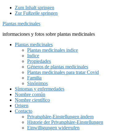
Zum Inhalt springen
Zur Fußzeile springen
Plantas medicinales
informaciones y fotos sobre plantas medicinales
Plantas medicinales
Plantas medicinales indice
Indice
Propiedades
Géneros de plantas medicinales
Plantas medicinales para tratar Covid
Familia
Sinónimos
Síntomas y enfermedades
Nombre común
Nombre científico
Origen
Contacto
Privatsphäre-Einstellungen ändern
Historie der Privatsphäre-Einstellungen
Einwilligungen widerrufen