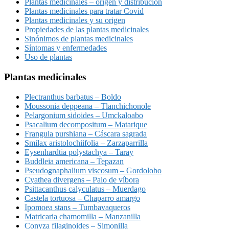
Plantas medicinales – origen y distribución
Plantas medicinales para tratar Covid
Plantas medicinales y su origen
Propiedades de las plantas medicinales
Sinónimos de plantas medicinales
Síntomas y enfermedades
Uso de plantas
Plantas medicinales
Plectranthus barbatus – Boldo
Moussonia deppeana – Tlanchichonole
Pelargonium sidoides – Umckaloabo
Psacalium decompositum – Matarique
Frangula purshiana – Cáscara sagrada
Smilax aristolochiifolia – Zarzaparrilla
Eysenhardtia polystachya – Taray
Buddleia americana – Tepazan
Pseudognaphalium viscosum – Gordolobo
Cyathea divergens – Palo de víbora
Psittacanthus calyculatus – Muerdago
Castela tortuosa – Chaparro amargo
Ipomoea stans – Tumbavaqueros
Matricaria chamomilla – Manzanilla
Conyza filaginoides – Simonilla