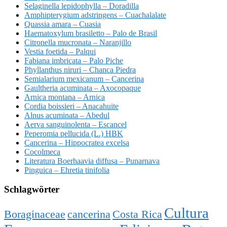
Selaginella lepidophylla – Doradilla
Amphipterygium adstringens – Cuachalalate
Quassia amara – Cuasia
Haematoxylum brasiletto – Palo de Brasil
Citronella mucronata – Naranjillo
Vestia foetida – Palqui
Fabiana imbricata – Palo Piche
Phyllanthus niruri – Chanca Piedra
Semialarium mexicanum – Cancerina
Gaultheria acuminata – Axocopaque
Arnica montana – Arnica
Cordia boissieri – Anacahuite
Alnus acuminata – Abedul
Aerva sanguinolenta – Escancel
Peperomia pellucida (L.) HBK
Cancerina – Hippocratea excelsa
Cocolmeca
Literatura Boerhaavia diffusa – Punarnava
Pinguica – Ehretia tinifolia
Schlagwörter
Cultura
Boraginaceae
cancerina
Costa Rica