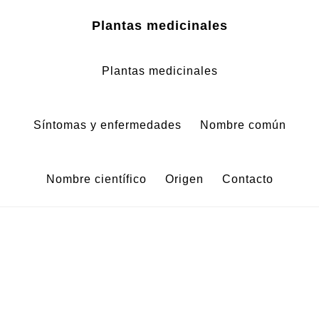
Zum
Zur
Plantas medicinales
Inhalt
Fußzeile
springen
springen
Plantas medicinales
Síntomas y enfermedades
Nombre común
Nombre científico
Origen
Contacto