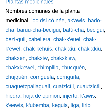
Plantas medicinales
Nombres comunes
de la planta
medicinal:
’oo dsi có née
,
ak'awis
,
bado-
cha
,
baruu-cha-becigui
,
batú-cha
,
becigui
,
bezi-guii
,
cabellera
,
chak-k'euel
,
chak-
k'ewel
,
chak-kehuis
,
chak-xiu
,
chak-xkiu
,
chakxen
,
chakxiw
,
chakxk'ew
,
chakxk'ewel
,
chimpilla
,
chucquén
,
chujquén
,
corriguela
,
corrigurla
,
cuaquetzpallaguali
,
cuatzictli
,
cuautzictli
,
hiedra
,
hoja de opinión
,
injerto
,
k'awis
,
k'eewis
,
k'ubemba
,
keguis
,
liga
,
lirio