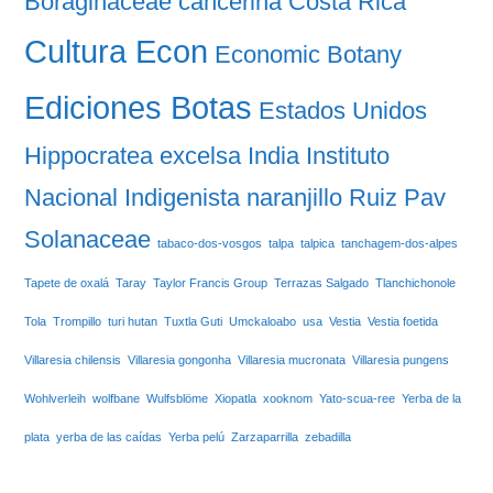
Boraginaceae
cancerina
Costa Rica
Cultura Econ
Economic Botany
Ediciones Botas
Estados Unidos
Hippocratea excelsa
India
Instituto
Nacional Indigenista
naranjillo
Ruiz Pav
Solanaceae
tabaco-dos-vosgos
talpa
talpica
tanchagem-dos-alpes
Tapete de oxalá
Taray
Taylor Francis Group
Terrazas Salgado
Tlanchichonole
Tola
Trompillo
turi hutan
Tuxtla Guti
Umckaloabo
usa
Vestia
Vestia foetida
Villaresia chilensis
Villaresia gongonha
Villaresia mucronata
Villaresia pungens
Wohlverleih
wolfbane
Wulfsblöme
Xiopatla
xooknom
Yato-scua-ree
Yerba de la
plata
yerba de las caídas
Yerba pelú
Zarzaparrilla
zebadilla