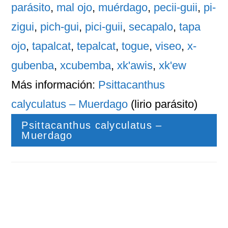
parásito
,
mal ojo
,
muérdago
,
pecii-guii
,
pi-
zigui
,
pich-gui
,
pici-guii
,
secapalo
,
tapa
ojo
,
tapalcat
,
tepalcat
,
togue
,
viseo
,
x-
gubenba
,
xcubemba
,
xk'awis
,
xk'ew
Más información:
Psittacanthus
calyculatus – Muerdago
(lirio parásito)
Psittacanthus calyculatus –
Muerdago