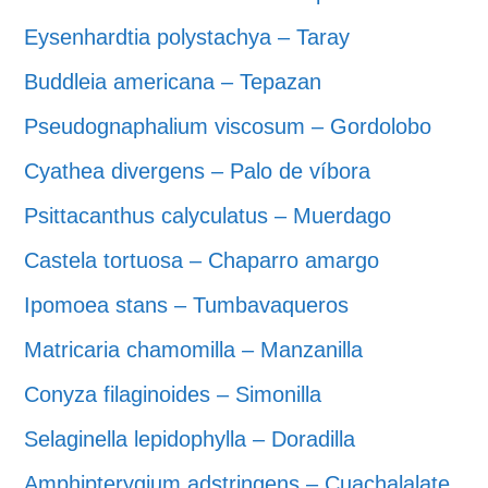
Eysenhardtia polystachya – Taray
Buddleia americana – Tepazan
Pseudognaphalium viscosum – Gordolobo
Cyathea divergens – Palo de víbora
Psittacanthus calyculatus – Muerdago
Castela tortuosa – Chaparro amargo
Ipomoea stans – Tumbavaqueros
Matricaria chamomilla – Manzanilla
Conyza filaginoides – Simonilla
Selaginella lepidophylla – Doradilla
Amphipterygium adstringens – Cuachalalate