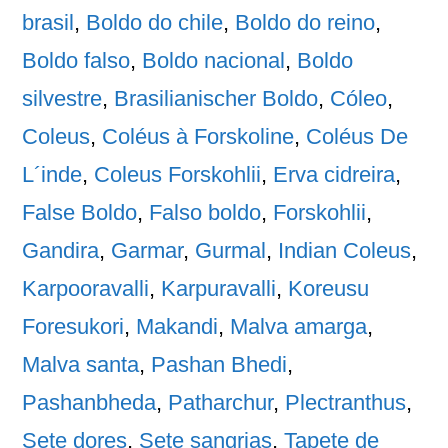
brasil
,
Boldo do chile
,
Boldo do reino
,
Boldo falso
,
Boldo nacional
,
Boldo
silvestre
,
Brasilianischer Boldo
,
Cóleo
,
Coleus
,
Coléus à Forskoline
,
Coléus De
L´inde
,
Coleus Forskohlii
,
Erva cidreira
,
False Boldo
,
Falso boldo
,
Forskohlii
,
Gandira
,
Garmar
,
Gurmal
,
Indian Coleus
,
Karpooravalli
,
Karpuravalli
,
Koreusu
Foresukori
,
Makandi
,
Malva amarga
,
Malva santa
,
Pashan Bhedi
,
Pashanbheda
,
Patharchur
,
Plectranthus
,
Sete dores
,
Sete sangrias
,
Tapete de