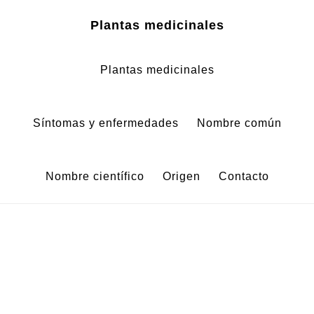
Zum
Zur
Plantas medicinales
Inhalt
Fußzeile
springen
springen
Plantas medicinales
Síntomas y enfermedades
Nombre común
Nombre científico
Origen
Contacto