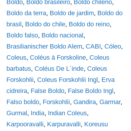
Boldo
,
Boldo brasileiro
,
Boldo chileno
,
Boldo da terra
,
Boldo de jardim
,
Boldo do
brasil
,
Boldo do chile
,
Boldo do reino
,
Boldo falso
,
Boldo nacional
,
Brasilianischer Boldo Alem
,
CABI
,
Cóleo
,
Coleus
,
Coléus à Forskoline
,
Coleus
barbatus
,
Coléus De L´inde
,
Coleus
Forskohlii
,
Coleus Forskohlii Ingl
,
Erva
cidreira
,
False Boldo
,
False Boldo Ingl
,
Falso boldo
,
Forskohlii
,
Gandira
,
Garmar
,
Gurmal
,
India
,
Indian Coleus
,
Karpooravalli
,
Karpuravalli
,
Koreusu