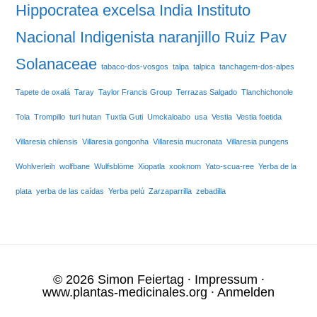
Hippocratea excelsa
India
Instituto
Nacional Indigenista
naranjillo
Ruiz Pav
Solanaceae
tabaco-dos-vosgos
talpa
talpica
tanchagem-dos-alpes
Tapete de oxalá
Taray
Taylor Francis Group
Terrazas Salgado
Tlanchichonole
Tola
Trompillo
turi hutan
Tuxtla Guti
Umckaloabo
usa
Vestia
Vestia foetida
Villaresia chilensis
Villaresia gongonha
Villaresia mucronata
Villaresia pungens
Wohlverleih
wolfbane
Wulfsblöme
Xiopatla
xooknom
Yato-scua-ree
Yerba de la
plata
yerba de las caídas
Yerba pelú
Zarzaparrilla
zebadilla
© 2026 Simon Feiertag ⸱
Impressum
⸱
www.plantas-medicinales.org
⸱
Anmelden