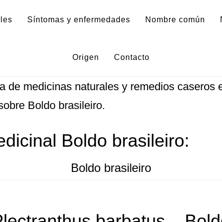
les
Síntomas y enfermedades
Nombre común
Origen
Contacto
formación y fotos sobre la planta medicinal Bol
 de medicinas naturales y remedios caseros e
sobre Boldo brasileiro.
dicinal Boldo brasileiro:
Boldo brasileiro
lectranthus barbatus – Bol