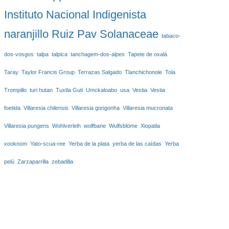
Instituto Nacional Indigenista
naranjillo
Ruiz Pav
Solanaceae
tabaco-
dos-vosgos
talpa
talpica
tanchagem-dos-alpes
Tapete de oxalá
Taray
Taylor Francis Group
Terrazas Salgado
Tlanchichonole
Tola
Trompillo
turi hutan
Tuxtla Guti
Umckaloabo
usa
Vestia
Vestia
foetida
Villaresia chilensis
Villaresia gongonha
Villaresia mucronata
Villaresia pungens
Wohlverleih
wolfbane
Wulfsblöme
Xiopatla
xooknom
Yato-scua-ree
Yerba de la plata
yerba de las caídas
Yerba
pelú
Zarzaparrilla
zebadilla