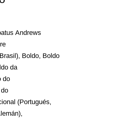
rbatus Andrews
re
rasil), Boldo, Boldo
oldo da
o do
 do
cional (Portugués,
Alemán),