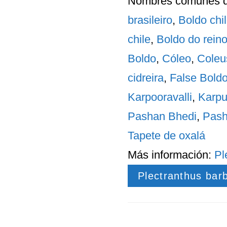
Nombres comunes
d
brasileiro
,
Boldo chi
chile
,
Boldo do rein
Boldo
,
Cóleo
,
Coleu
cidreira
,
False Bold
Karpooravalli
,
Karpu
Pashan Bhedi
,
Pas
Tapete de oxalá
Más información:
Pl
Plectranthus bar