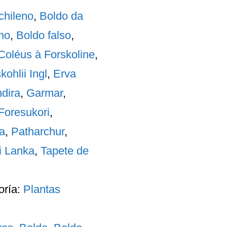
chileno
,
Boldo da
no
,
Boldo falso
,
Coléus à Forskoline
,
ohlii Ingl
,
Erva
dira
,
Garmar
,
Foresukori
,
a
,
Patharchur
,
i Lanka
,
Tapete de
oría:
Plantas