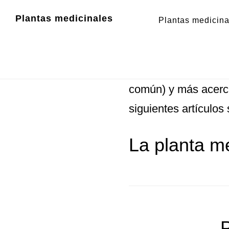
Zum
Zur
Plantas medicinales
Plantas medicina
Inhalt
Fußzeile
Boldo brasileiro
springen
springen
Boldo brasileiro
- In
común) y más acerca
siguientes artículos 
La planta me
P