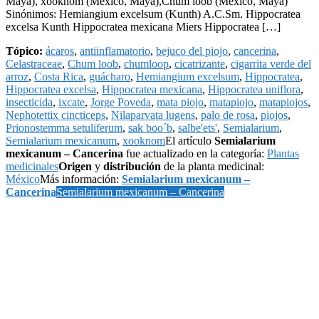
Maya), xooknom (México, Maya),Chum loob (México, Maya)
Sinónimos: Hemiangium excelsum (Kunth) A.C.Sm. Hippocratea
excelsa Kunth Hippocratea mexicana Miers Hippocratea […]
Tópico:
ácaros
,
antiinflamatorio
,
bejuco del piojo
,
cancerina
,
Celastraceae
,
Chum loob
,
chumloop
,
cicatrizante
,
cigarrita verde del
arroz
,
Costa Rica
,
guácharo
,
Hemiangium excelsum
,
Hippocratea
,
Hippocratea excelsa
,
Hippocratea mexicana
,
Hippocratea uniflora
,
insecticida
,
ixcate
,
Jorge Poveda
,
mata piojo
,
matapiojo
,
matapiojos
,
Nephotettix cincticeps
,
Nilaparvata lugens
,
palo de rosa
,
piojos
,
Prionostemma setuliferum
,
sak boo´b
,
salbe'ets'
,
Semialarium
,
Semialarium mexicanum
,
xooknom
El artículo
Semialarium
mexicanum – Cancerina
fue actualizado en la categoría:
Plantas
medicinales
Origen
y
distribución
de la planta medicinal:
México
Más información:
Semialarium mexicanum –
Cancerina
Semialarium mexicanum – Cancerina