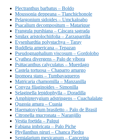
Plectranthus barbatus – Boldo
Moussonia deppeana – Tlanchichonole
Pelargonium sidoides – Umckaloabo
Psacalium decompositum – Matarique
Frangula purshiana – Cáscara sagrada
Smilax aristolochiifolia – Zarzaparrilla
Eysenhardtia polystachya – Taray
Buddleia americana – Tepazan
Pseudognaphalium viscosum – Gordolobo
Cyathea divergens – Palo de víbora
Psittacanthus calyculatus – Muerdago
Castela tortuosa – Chaparro amargo
Ipomoea stans – Tumbavaqueros
Matricaria chamomilla – Manzanilla
Conyza filaginoides – Simonilla
Selaginella lepidophylla – Doradilla
Amphipterygium adstringens – Cuachalalate
Quassia amara – Cuasia
Haematoxylum brasiletto – Palo de Brasil
Citronella mucronata – Naranjillo
Vestia foetida – Palqui
Fabiana imbricata – Palo Piche
Phyllanthus niruri – Chanca Piedra
Semialarium mexicanum – Cancerina