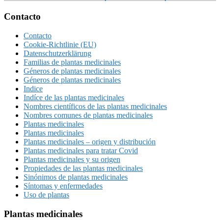
Footer
Contacto
Contacto
Cookie-Richtlinie (EU)
Datenschutzerklärung
Familias de plantas medicinales
Géneros de plantas medicinales
Géneros de plantas medicinales
Indice
Indíce de las plantas medicinales
Nombres científicos de las plantas medicinales
Nombres comunes de plantas medicinales
Plantas medicinales
Plantas medicinales
Plantas medicinales – origen y distribución
Plantas medicinales para tratar Covid
Plantas medicinales y su origen
Propiedades de las plantas medicinales
Sinónimos de plantas medicinales
Síntomas y enfermedades
Uso de plantas
Plantas medicinales