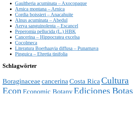
Gaultheria acuminata – Axocopaque
Arnica montana – Arnica
Cordia boissieri – Anacahuite
Alnus acuminata – Abedul
Aerva sanguinolenta – Escancel
Peperomia pellucida (L.) HBK
Cancerina – Hippocratea excelsa
Cocolmeca
Literatura Boerhaavia diffusa – Punarnava
Pinguica – Ehretia tinifolia
Schlagwörter
Cultura
Boraginaceae
cancerina
Costa Rica
Econ
Ediciones Botas
Economic Botany
Estados Unidos
Hippocratea excelsa
India
Instituto Nacional Indigenista
naranjillo
Ruiz
Pav
Solanaceae
tabaco-dos-vosgos
talpa
talpica
tanchagem-dos-alpes
Tapete
de oxalá
Taray
Taylor Francis Group
Terrazas Salgado
Tlanchichonole
Tola
Trompillo
turi
hutan
Tuxtla Guti
Umckaloabo
usa
Vestia
Vestia foetida
Villaresia chilensis
Villaresia
gongonha
Villaresia mucronata
Villaresia pungens
Wohlverleih
wolfbane
Wulfsblöme
Xiopatla
xooknom
Yato-scua-ree
Yerba de la plata
yerba de las caídas
Yerba pelú