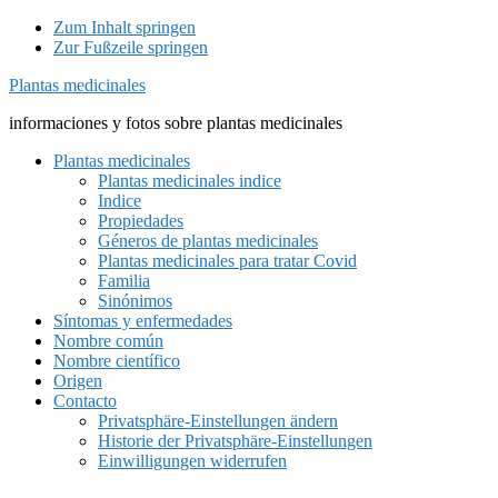
Zum Inhalt springen
Zur Fußzeile springen
Plantas medicinales
informaciones y fotos sobre plantas medicinales
Plantas medicinales
Plantas medicinales indice
Indice
Propiedades
Géneros de plantas medicinales
Plantas medicinales para tratar Covid
Familia
Sinónimos
Síntomas y enfermedades
Nombre común
Nombre científico
Origen
Contacto
Privatsphäre-Einstellungen ändern
Historie der Privatsphäre-Einstellungen
Einwilligungen widerrufen