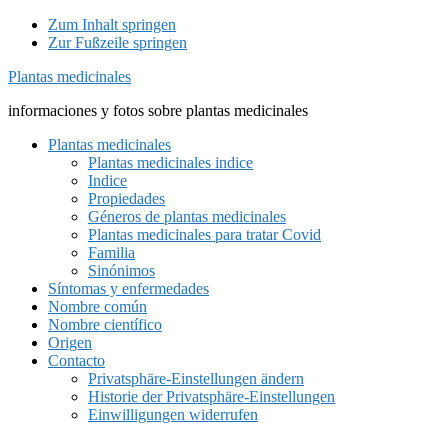
Zum Inhalt springen
Zur Fußzeile springen
Plantas medicinales
informaciones y fotos sobre plantas medicinales
Plantas medicinales
Plantas medicinales indice
Indice
Propiedades
Géneros de plantas medicinales
Plantas medicinales para tratar Covid
Familia
Sinónimos
Síntomas y enfermedades
Nombre común
Nombre científico
Origen
Contacto
Privatsphäre-Einstellungen ändern
Historie der Privatsphäre-Einstellungen
Einwilligungen widerrufen