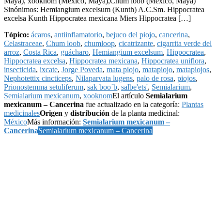
Maya), xooknom (México, Maya),Chum loob (México, Maya)
Sinónimos: Hemiangium excelsum (Kunth) A.C.Sm. Hippocratea
excelsa Kunth Hippocratea mexicana Miers Hippocratea […]
Tópico:
ácaros
,
antiinflamatorio
,
bejuco del piojo
,
cancerina
,
Celastraceae
,
Chum loob
,
chumloop
,
cicatrizante
,
cigarrita verde del
arroz
,
Costa Rica
,
guácharo
,
Hemiangium excelsum
,
Hippocratea
,
Hippocratea excelsa
,
Hippocratea mexicana
,
Hippocratea uniflora
,
insecticida
,
ixcate
,
Jorge Poveda
,
mata piojo
,
matapiojo
,
matapiojos
,
Nephotettix cincticeps
,
Nilaparvata lugens
,
palo de rosa
,
piojos
,
Prionostemma setuliferum
,
sak boo´b
,
salbe'ets'
,
Semialarium
,
Semialarium mexicanum
,
xooknom
El artículo
Semialarium
mexicanum – Cancerina
fue actualizado en la categoría:
Plantas
medicinales
Origen
y
distribución
de la planta medicinal:
México
Más información:
Semialarium mexicanum –
Cancerina
Semialarium mexicanum – Cancerina