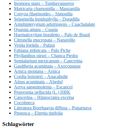
Ipomoea stans – Tumbavaqueros
Matricaria chamomilla – Manzanilla
Conyza filaginoides – Simonilla
Selaginella lepidophylla – Doradilla
Amphipterygium adstringens – Cuachalalate
Quassia amara – Cuasia
Haematoxylum brasiletto – Palo de Brasil
Citronella mucronata – Naranjillo
Vestia foetida – Palqui
Fabiana imbricata – Palo Piche
Phyllanthus niruri – Chanca Piedra
Semialarium mexicanum – Cancerina
Gaultheria acuminata – Axocopaque
Arnica montana – Arnica
Cordia boissieri – Anacahuite
Alnus acuminata – Abedul
Aerva sanguinolenta – Escancel
Peperomia pellucida (L.) HBK
Cancerina – Hippocratea excelsa
Cocolmeca
Literatura Boerhaavia diffusa – Punarnava
Pinguica – Ehretia tinifolia
Schlagwörter