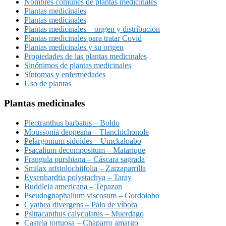
Nombres comunes de plantas medicinales
Plantas medicinales
Plantas medicinales
Plantas medicinales – origen y distribución
Plantas medicinales para tratar Covid
Plantas medicinales y su origen
Propiedades de las plantas medicinales
Sinónimos de plantas medicinales
Síntomas y enfermedades
Uso de plantas
Plantas medicinales
Plectranthus barbatus – Boldo
Moussonia deppeana – Tlanchichonole
Pelargonium sidoides – Umckaloabo
Psacalium decompositum – Matarique
Frangula purshiana – Cáscara sagrada
Smilax aristolochiifolia – Zarzaparrilla
Eysenhardtia polystachya – Taray
Buddleia americana – Tepazan
Pseudognaphalium viscosum – Gordolobo
Cyathea divergens – Palo de víbora
Psittacanthus calyculatus – Muerdago
Castela tortuosa – Chaparro amargo