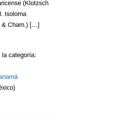
aricense (Klotzsch
l. Isoloma
. & Cham.) […]
 la categoría:
anamá
xico)