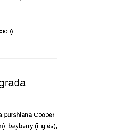
ico)
agrada
la purshiana Cooper
 bayberry (inglés),