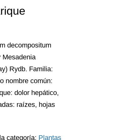
rique
ium decompositum
ay Mesadenia
y) Rydb. Familia:
 o nombre común:
ue: dolor hepático,
adas: raízes, hojas
la categoría:
Plantas