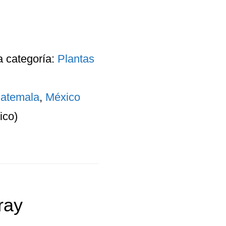
a categoría:
Plantas
atemala
,
México
ico)
ray