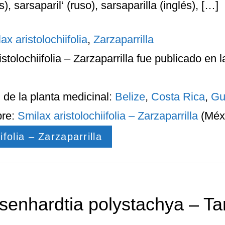
), sarsaparil‘ (ruso), sarsaparilla (inglés), […]
ax aristolochiifolia
,
Zarzaparrilla
stolochiifolia – Zarzaparrilla
fue publicado en l
n
de la planta medicinal:
Belize
,
Costa Rica
,
Gu
bre:
Smilax aristolochiifolia – Zarzaparrilla
(Méx
ifolia – Zarzaparrilla
senhardtia polystachya – Ta