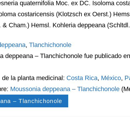
sneria quaternifolia Moc. ex DC. Isoloma cost
soloma costaricensis (Klotzsch ex Oerst.) Hems
 & Cham.) Hemsl. Kohleria deppeana (Schltdl
deppeana
,
Tlanchichonole
a deppeana – Tlanchichonole
fue publicado en
n
de la planta medicinal:
Costa Rica
,
México
,
P
bre:
Moussonia deppeana – Tlanchichonole
(Mé
ana – Tlanchichonole