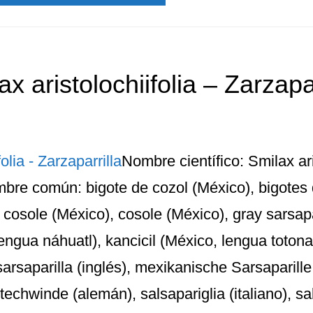
ax aristolochiifolia – Zarzapar
Nombre científico: Smilax aris
re común: bigote de cozol (México), bigotes
 cosole (México), cosole (México), gray sarsapar
lengua náhuatl), kancicil (México, lengua toton
arsaparilla (inglés), mexikanische Sarsaparille
techwinde (alemán), salsapariglia (italiano), sal