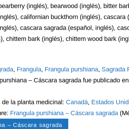
earberry (inglés), bearwood (inglés), bitter bark
inglés), californian buckthorn (inglés), cascara 
nglés), cascara sagrada (español, inglés), casc
), chittem bark (inglés), chittem wood bark (ing
grada
,
Frangula
,
Frangula purshiana
,
Sagrada 
 purshiana – Cáscara sagrada
fue publicado en 
n
de la planta medicinal:
Canadá
,
Estados Uni
bre:
Frangula purshiana – Cáscara sagrada
(Mé
na – Cáscara sagrada