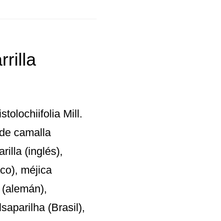
rilla
tolochiifolia Mill.
 de camalla
illa (inglés),
aco), méjica
 (alemán),
saparilha (Brasil),