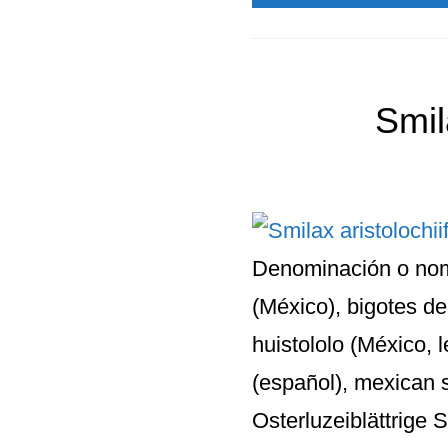
Smil
Denominación o nomb
(México), bigotes de
huistololo (México, 
(español), mexican s
Osterluzeiblättrige S