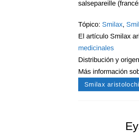
salsepareille (francés
Tópico:
Smilax
,
Smil
El artículo
Smilax ari
medicinales
Distribución
y
orige
Más información so
Smilax aristolochi
Ey