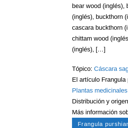
bear wood (inglés), b
(inglés), buckthorn (
cascara buckthorn (i
chittam wood (inglés
(inglés), […]
Tópico:
Cáscara sa
El artículo
Frangula
Plantas medicinales
Distribución
y
orige
Más información so
Frangula purshia