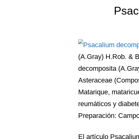
Psac
(A.Gray) H.Rob. & B
decomposita (A.Gray
Asteraceae (Compos
Matarique, mataricu
reumáticos y diabete
Preparación: Campos
El artículo
Psacaliu