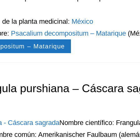
n
de la planta medicinal:
México
bre:
Psacalium decompositum – Matarique
(Méx
positum – Matarique
ula purshiana – Cáscara s
Nombre científico: Frangu
bre común: Amerikanischer Faulbaum (alemán),