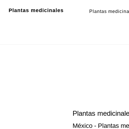
Zum
Zur
Plantas medicinales
Plantas medicina
Inhalt
Fußzeile
springen
springen
Plantas medicinal
México
- Plantas med