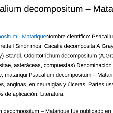
alium decompositum – Mata
Nombre científico: Psacal
rettell Sinónimos: Cacalia decomposita A.Gr
) Standl. Odontotrichum decompositum (A.Gra
itae, asteráceas, compuestas) Denominación
e, matariqui Psacalium decompositum – Matariq
s, anginas, en neuralgias y úlceras. Partes us
 de aplicación: Literatura:
m decompositum – Matarique
fue publicado en 