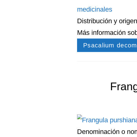
medicinales
Distribución
y
orige
Más información so
Psacalium decom
Frang
Denominación o nom