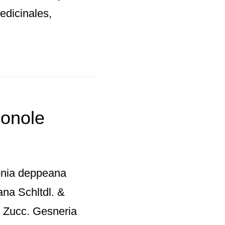
edicinales,
onole
onia deppeana
na Schltdl. &
 Zucc. Gesneria