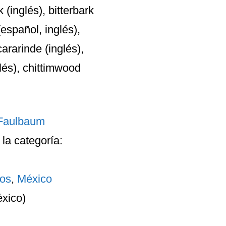
 (inglés), bitterbark
(español, inglés),
ararinde (inglés),
lés), chittimwood
Faulbaum
la categoría:
dos
,
México
xico)