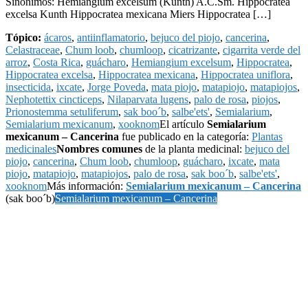
Sinónimos: Hemiangium excelsum (Kunth) A.C.Sm. Hippocratea
excelsa Kunth Hippocratea mexicana Miers Hippocratea […]
Tópico:
ácaros
,
antiinflamatorio
,
bejuco del piojo
,
cancerina
,
Celastraceae
,
Chum loob
,
chumloop
,
cicatrizante
,
cigarrita verde del
arroz
,
Costa Rica
,
guácharo
,
Hemiangium excelsum
,
Hippocratea
,
Hippocratea excelsa
,
Hippocratea mexicana
,
Hippocratea uniflora
,
insecticida
,
ixcate
,
Jorge Poveda
,
mata piojo
,
matapiojo
,
matapiojos
,
Nephotettix cincticeps
,
Nilaparvata lugens
,
palo de rosa
,
piojos
,
Prionostemma setuliferum
,
sak boo´b
,
salbe'ets'
,
Semialarium
,
Semialarium mexicanum
,
xooknom
El artículo
Semialarium
mexicanum – Cancerina
fue publicado en la categoría:
Plantas
medicinales
Nombres comunes
de la planta medicinal:
bejuco del
piojo
,
cancerina
,
Chum loob
,
chumloop
,
guácharo
,
ixcate
,
mata
piojo
,
matapiojo
,
matapiojos
,
palo de rosa
,
sak boo´b
,
salbe'ets'
,
xooknom
Más información:
Semialarium mexicanum – Cancerina
(sak boo´b)
Semialarium mexicanum – Cancerina