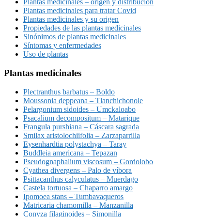
Plantas medicinales – origen y distribución
Plantas medicinales para tratar Covid
Plantas medicinales y su origen
Propiedades de las plantas medicinales
Sinónimos de plantas medicinales
Síntomas y enfermedades
Uso de plantas
Plantas medicinales
Plectranthus barbatus – Boldo
Moussonia deppeana – Tlanchichonole
Pelargonium sidoides – Umckaloabo
Psacalium decompositum – Matarique
Frangula purshiana – Cáscara sagrada
Smilax aristolochiifolia – Zarzaparrilla
Eysenhardtia polystachya – Taray
Buddleia americana – Tepazan
Pseudognaphalium viscosum – Gordolobo
Cyathea divergens – Palo de víbora
Psittacanthus calyculatus – Muerdago
Castela tortuosa – Chaparro amargo
Ipomoea stans – Tumbavaqueros
Matricaria chamomilla – Manzanilla
Conyza filaginoides – Simonilla