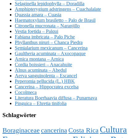
Selaginella lepidophylla – Doradilla
Amphipterygium adstringens – Cuachalalate
Quassia amara – Cuasia
Haematoxylum brasiletto – Palo de Brasil
Citronella mucronata – Naranjillo
Vestia foetida – Palqui
Fabiana imbricata – Palo Piche
Phyllanthus niruri – Chanca Piedra
Semialarium mexicanum – Cancerina
Gaultheria acuminata – Axocopaque
Arnica montana – Arnica
Cordia boissieri – Anacahuite
Alnus acuminata – Abedul
Aerva sanguinolenta – Escancel
Peperomia pellucida (L.) HBK
Cancerina – Hippocratea excelsa
Cocolmeca
Literatura Boerhaavia diffusa – Punarnava
Pinguica – Ehretia tinifolia
Schlagwörter
Cultura
Boraginaceae
cancerina
Costa Rica