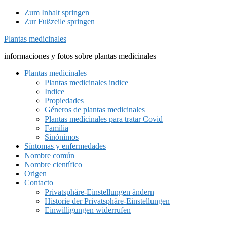
Zum Inhalt springen
Zur Fußzeile springen
Plantas medicinales
informaciones y fotos sobre plantas medicinales
Plantas medicinales
Plantas medicinales indice
Indice
Propiedades
Géneros de plantas medicinales
Plantas medicinales para tratar Covid
Familia
Sinónimos
Síntomas y enfermedades
Nombre común
Nombre científico
Origen
Contacto
Privatsphäre-Einstellungen ändern
Historie der Privatsphäre-Einstellungen
Einwilligungen widerrufen