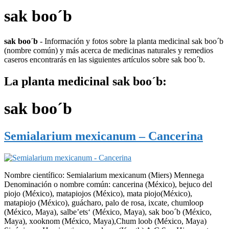
sak boo´b
sak boo´b
- Información y fotos sobre la planta medicinal sak boo´b
(nombre común) y más acerca de medicinas naturales y remedios
caseros encontrarás en las siguientes artículos sobre sak boo´b.
La planta medicinal sak boo´b:
sak boo´b
Semialarium mexicanum – Cancerina
Nombre científico: Semialarium mexicanum (Miers) Mennega
Denominación o nombre común: cancerina (México), bejuco del
piojo (México), matapiojos (México), mata piojo(México),
matapiojo (México), guácharo, palo de rosa, ixcate, chumloop
(México, Maya), salbe’ets‘ (México, Maya), sak boo´b (México,
Maya), xooknom (México, Maya),Chum loob (México, Maya)