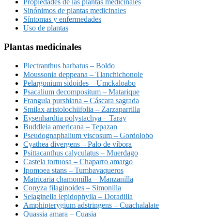
Propiedades de las plantas medicinales
Sinónimos de plantas medicinales
Síntomas y enfermedades
Uso de plantas
Plantas medicinales
Plectranthus barbatus – Boldo
Moussonia deppeana – Tlanchichonole
Pelargonium sidoides – Umckaloabo
Psacalium decompositum – Matarique
Frangula purshiana – Cáscara sagrada
Smilax aristolochiifolia – Zarzaparrilla
Eysenhardtia polystachya – Taray
Buddleia americana – Tepazan
Pseudognaphalium viscosum – Gordolobo
Cyathea divergens – Palo de víbora
Psittacanthus calyculatus – Muerdago
Castela tortuosa – Chaparro amargo
Ipomoea stans – Tumbavaqueros
Matricaria chamomilla – Manzanilla
Conyza filaginoides – Simonilla
Selaginella lepidophylla – Doradilla
Amphipterygium adstringens – Cuachalalate
Quassia amara – Cuasia