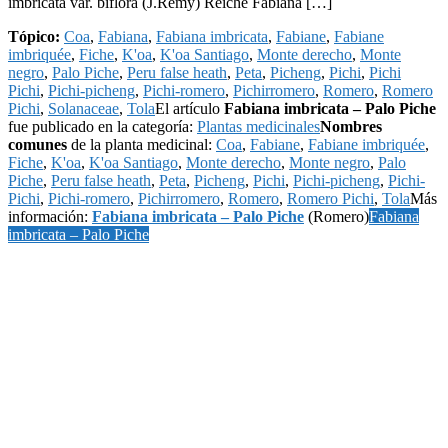
imbricata var. biflora (J.Rémy) Reiche Fabiana […]
Tópico:
Coa
,
Fabiana
,
Fabiana imbricata
,
Fabiane
,
Fabiane
imbriquée
,
Fiche
,
K'oa
,
K'oa Santiago
,
Monte derecho
,
Monte
negro
,
Palo Piche
,
Peru false heath
,
Peta
,
Picheng
,
Pichi
,
Pichi
Pichi
,
Pichi-picheng
,
Pichi-romero
,
Pichirromero
,
Romero
,
Romero
Pichi
,
Solanaceae
,
Tola
El artículo
Fabiana imbricata – Palo Piche
fue publicado en la categoría:
Plantas medicinales
Nombres
comunes
de la planta medicinal:
Coa
,
Fabiane
,
Fabiane imbriquée
,
Fiche
,
K'oa
,
K'oa Santiago
,
Monte derecho
,
Monte negro
,
Palo
Piche
,
Peru false heath
,
Peta
,
Picheng
,
Pichi
,
Pichi-picheng
,
Pichi-
Pichi
,
Pichi-romero
,
Pichirromero
,
Romero
,
Romero Pichi
,
Tola
Más
información:
Fabiana imbricata – Palo Piche
(Romero)
Fabiana
imbricata – Palo Piche