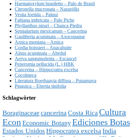
Haematoxylum brasiletto – Palo de Brasil
Citronella mucronata – Naranjillo
Vestia foetida – Palqui
Fabiana imbricata – Palo Piche
Phyllanthus niruri – Chanca Piedra
Semialarium mexicanum – Cancerina
Gaultheria acuminata – Axocopaque
Arnica montana – Arnica
Cordia boissieri – Anacahuite
Alnus acuminata – Abedul
Aerva sanguinolenta – Escancel
Peperomia pellucida (L.) HBK
Cancerina – Hippocratea excelsa
Cocolmeca
Literatura Boerhaavia diffusa – Punarnava
Pinguica – Ehretia tinifolia
Schlagwörter
Cultura
Boraginaceae
cancerina
Costa Rica
Econ
Ediciones Botas
Economic Botany
Estados Unidos
Hippocratea excelsa
India