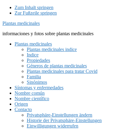
Zum Inhalt springen
Zur Fußzeile springen
Plantas medicinales
informaciones y fotos sobre plantas medicinales
Plantas medicinales
Plantas medicinales indice
Indice
Propiedades
Géneros de plantas medicinales
Plantas medicinales para tratar Covid
Familia
Sinónimos
Síntomas y enfermedades
Nombre común
Nombre científico
Origen
Contacto
Privatsphäre-Einstellungen ändern
Historie der Privatsphäre-Einstellungen
Einwilligungen widerrufen