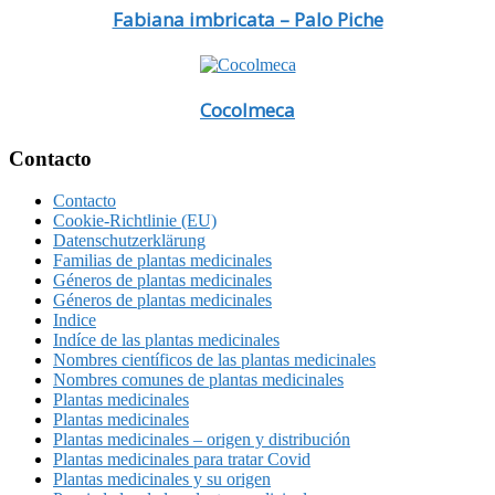
Fabiana imbricata – Palo Piche
Cocolmeca
Footer
Contacto
Contacto
Cookie-Richtlinie (EU)
Datenschutzerklärung
Familias de plantas medicinales
Géneros de plantas medicinales
Géneros de plantas medicinales
Indice
Indíce de las plantas medicinales
Nombres científicos de las plantas medicinales
Nombres comunes de plantas medicinales
Plantas medicinales
Plantas medicinales
Plantas medicinales – origen y distribución
Plantas medicinales para tratar Covid
Plantas medicinales y su origen