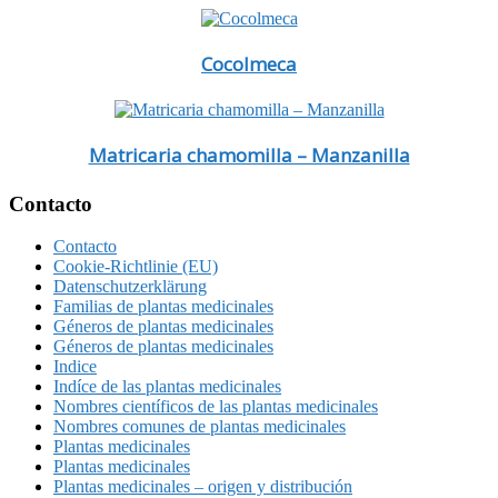
Cocolmeca
Matricaria chamomilla – Manzanilla
Footer
Contacto
Contacto
Cookie-Richtlinie (EU)
Datenschutzerklärung
Familias de plantas medicinales
Géneros de plantas medicinales
Géneros de plantas medicinales
Indice
Indíce de las plantas medicinales
Nombres científicos de las plantas medicinales
Nombres comunes de plantas medicinales
Plantas medicinales
Plantas medicinales
Plantas medicinales – origen y distribución