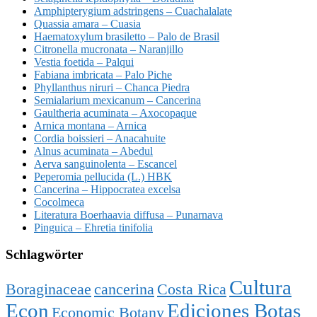
Amphipterygium adstringens – Cuachalalate
Quassia amara – Cuasia
Haematoxylum brasiletto – Palo de Brasil
Citronella mucronata – Naranjillo
Vestia foetida – Palqui
Fabiana imbricata – Palo Piche
Phyllanthus niruri – Chanca Piedra
Semialarium mexicanum – Cancerina
Gaultheria acuminata – Axocopaque
Arnica montana – Arnica
Cordia boissieri – Anacahuite
Alnus acuminata – Abedul
Aerva sanguinolenta – Escancel
Peperomia pellucida (L.) HBK
Cancerina – Hippocratea excelsa
Cocolmeca
Literatura Boerhaavia diffusa – Punarnava
Pinguica – Ehretia tinifolia
Schlagwörter
Cultura
Boraginaceae
cancerina
Costa Rica
Econ
Ediciones Botas
Economic Botany