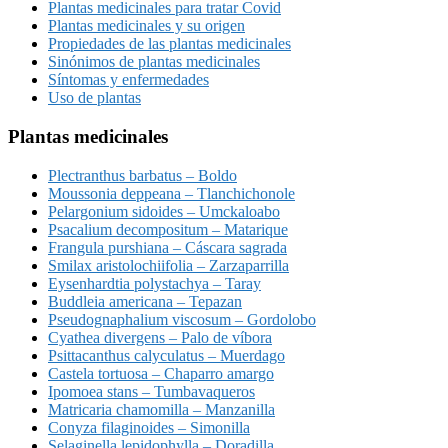
Plantas medicinales para tratar Covid
Plantas medicinales y su origen
Propiedades de las plantas medicinales
Sinónimos de plantas medicinales
Síntomas y enfermedades
Uso de plantas
Plantas medicinales
Plectranthus barbatus – Boldo
Moussonia deppeana – Tlanchichonole
Pelargonium sidoides – Umckaloabo
Psacalium decompositum – Matarique
Frangula purshiana – Cáscara sagrada
Smilax aristolochiifolia – Zarzaparrilla
Eysenhardtia polystachya – Taray
Buddleia americana – Tepazan
Pseudognaphalium viscosum – Gordolobo
Cyathea divergens – Palo de víbora
Psittacanthus calyculatus – Muerdago
Castela tortuosa – Chaparro amargo
Ipomoea stans – Tumbavaqueros
Matricaria chamomilla – Manzanilla
Conyza filaginoides – Simonilla
Selaginella lepidophylla – Doradilla