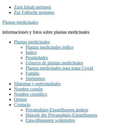
Zum Inhalt springen
Zur Fußzeile springen
Plantas medicinales
informaciones y fotos sobre plantas medicinales
Plantas medicinales
Plantas medicinales indice
Indice
Propiedades
Géneros de plantas medicinales
Plantas medicinales para tratar Covid
Familia
Sinónimos
Síntomas y enfermedades
Nombre común
Nombre científico
Origen
Contacto
Privatsphäre-Einstellungen ändern
Historie der Privatsphäre-Einstellungen
Einwilligungen widerrufen