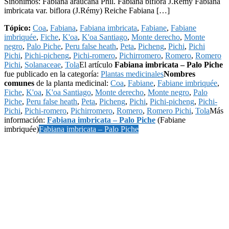
Sinónimos: Fabiana araucana Phil. Fabiana biflora J.Rémy Fabiana
imbricata var. biflora (J.Rémy) Reiche Fabiana […]
Tópico:
Coa
,
Fabiana
,
Fabiana imbricata
,
Fabiane
,
Fabiane
imbriquée
,
Fiche
,
K'oa
,
K'oa Santiago
,
Monte derecho
,
Monte
negro
,
Palo Piche
,
Peru false heath
,
Peta
,
Picheng
,
Pichi
,
Pichi
Pichi
,
Pichi-picheng
,
Pichi-romero
,
Pichirromero
,
Romero
,
Romero
Pichi
,
Solanaceae
,
Tola
El artículo
Fabiana imbricata – Palo Piche
fue publicado en la categoría:
Plantas medicinales
Nombres
comunes
de la planta medicinal:
Coa
,
Fabiane
,
Fabiane imbriquée
,
Fiche
,
K'oa
,
K'oa Santiago
,
Monte derecho
,
Monte negro
,
Palo
Piche
,
Peru false heath
,
Peta
,
Picheng
,
Pichi
,
Pichi-picheng
,
Pichi-
Pichi
,
Pichi-romero
,
Pichirromero
,
Romero
,
Romero Pichi
,
Tola
Más
información:
Fabiana imbricata – Palo Piche
(Fabiane
imbriquée)
Fabiana imbricata – Palo Piche