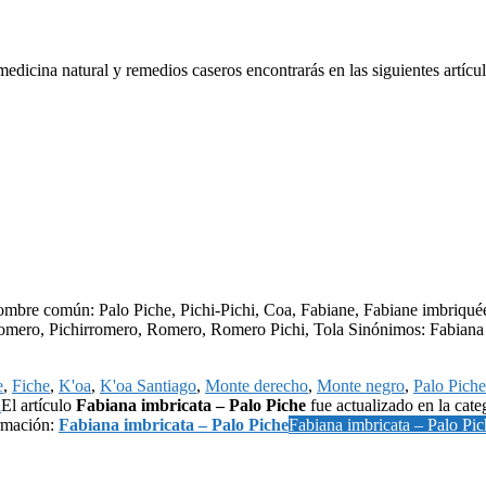
edicina natural y remedios caseros encontrarás en las siguientes artícul
mbre común: Palo Piche, Pichi-Pichi, Coa, Fabiane, Fabiane imbriqué
i-romero, Pichirromero, Romero, Romero Pichi, Tola Sinónimos: Fabiana 
e
,
Fiche
,
K'oa
,
K'oa Santiago
,
Monte derecho
,
Monte negro
,
Palo Piche
a
El artículo
Fabiana imbricata – Palo Piche
fue actualizado en la cate
rmación:
Fabiana imbricata – Palo Piche
Fabiana imbricata – Palo Pic