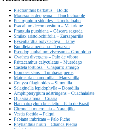
Plectranthus barbatus – Boldo
Moussonia deppeana – Tlanchichonole
Pelargonium sidoides – Umckaloabo
Psacalium decompositum – Matarique
Frangula purshiana – Cáscara sagrada
Smilax aristolochiifolia – Zarzaparrilla
Eysenhardtia polystachya – Taray
Buddleia americana – Tepazan
Pseudognaphalium viscosum – Gordolobo
Cyathea divergens – Palo de víbora
Psittacanthus calyculatus – Muerdago
Castela tortuosa – Chaparro amargo
Ipomoea stans – Tumbavaqueros
Matricaria chamomilla – Manzanilla
Conyza filaginoides – Simonilla
Selaginella lepidophylla – Doradilla
Amphipterygium adstringens – Cuachalalate
Quassia amara – Cuasia
Haematoxylum brasiletto – Palo de Brasil
Citronella mucronata – Naranjillo
Vestia foetida – Palqui
Fabiana imbricata – Palo Piche
Phyllanthus niruri – Chanca Piedra