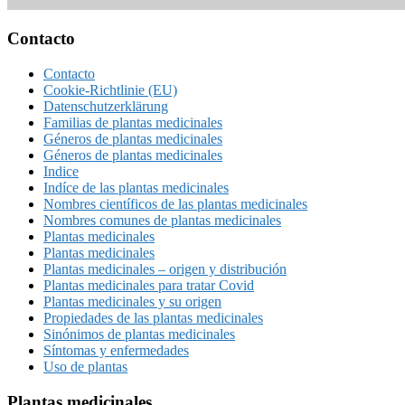
Footer
Contacto
Contacto
Cookie-Richtlinie (EU)
Datenschutzerklärung
Familias de plantas medicinales
Géneros de plantas medicinales
Géneros de plantas medicinales
Indice
Indíce de las plantas medicinales
Nombres científicos de las plantas medicinales
Nombres comunes de plantas medicinales
Plantas medicinales
Plantas medicinales
Plantas medicinales – origen y distribución
Plantas medicinales para tratar Covid
Plantas medicinales y su origen
Propiedades de las plantas medicinales
Sinónimos de plantas medicinales
Síntomas y enfermedades
Uso de plantas
Plantas medicinales