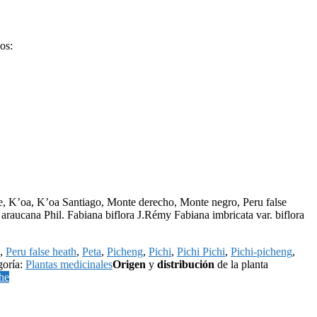
os:
e, K’oa, K’oa Santiago, Monte derecho, Monte negro, Peru false
araucana Phil. Fabiana biflora J.Rémy Fabiana imbricata var. biflora
,
Peru false heath
,
Peta
,
Picheng
,
Pichi
,
Pichi Pichi
,
Pichi-picheng
,
goría:
Plantas medicinales
Origen
y
distribución
de la planta
he