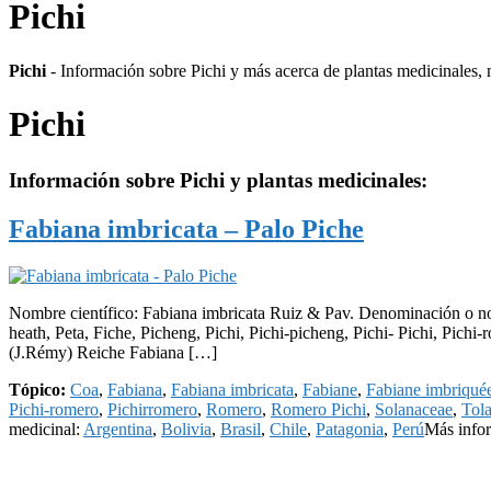
Pichi
Pichi
- Información sobre Pichi y más acerca de plantas medicinales, m
Pichi
Información sobre
Pichi
y plantas medicinales:
Fabiana imbricata – Palo Piche
Nombre científico: Fabiana imbricata Ruiz & Pav. Denominación o no
heath, Peta, Fiche, Picheng, Pichi, Pichi-picheng, Pichi- Pichi, Pich
(J.Rémy) Reiche Fabiana […]
Tópico:
Coa
,
Fabiana
,
Fabiana imbricata
,
Fabiane
,
Fabiane imbriqué
Pichi-romero
,
Pichirromero
,
Romero
,
Romero Pichi
,
Solanaceae
,
Tol
medicinal:
Argentina
,
Bolivia
,
Brasil
,
Chile
,
Patagonia
,
Perú
Más info