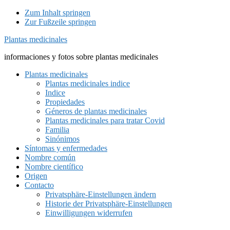
Zum Inhalt springen
Zur Fußzeile springen
Plantas medicinales
informaciones y fotos sobre plantas medicinales
Plantas medicinales
Plantas medicinales indice
Indice
Propiedades
Géneros de plantas medicinales
Plantas medicinales para tratar Covid
Familia
Sinónimos
Síntomas y enfermedades
Nombre común
Nombre científico
Origen
Contacto
Privatsphäre-Einstellungen ändern
Historie der Privatsphäre-Einstellungen
Einwilligungen widerrufen