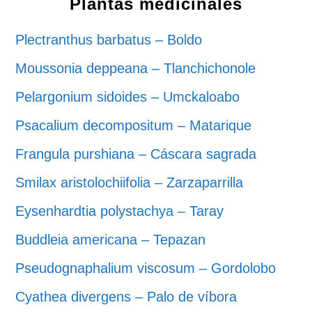
Plantas medicinales
Plectranthus barbatus – Boldo
Moussonia deppeana – Tlanchichonole
Pelargonium sidoides – Umckaloabo
Psacalium decompositum – Matarique
Frangula purshiana – Cáscara sagrada
Smilax aristolochiifolia – Zarzaparrilla
Eysenhardtia polystachya – Taray
Buddleia americana – Tepazan
Pseudognaphalium viscosum – Gordolobo
Cyathea divergens – Palo de víbora