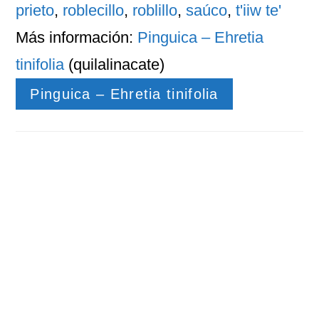
prieto
,
roblecillo
,
roblillo
,
saúco
,
t'iiw te'
Más información:
Pinguica – Ehretia
tinifolia
(quilalinacate)
Pinguica – Ehretia tinifolia