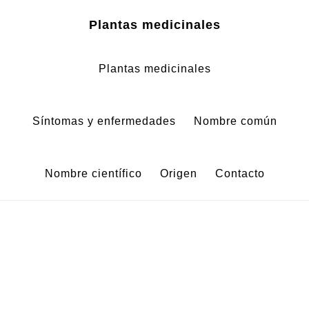
Zum
Zur
Plantas medicinales
Inhalt
Fußzeile
springen
springen
Plantas medicinales
Síntomas y enfermedades
Nombre común
Nombre científico
Origen
Contacto