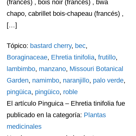
(francés) , bois noir (francés) , bwa
chapo, cabrillet bois-chapeau (francés) ,
[…]
Tópico:
bastard cherry
,
bec
,
Boraginaceae
,
Ehretia tinifolia
,
frutillo
,
lambimbo
,
manzano
,
Missouri Botanical
Garden
,
namimbo
,
naranjillo
,
palo verde
,
pingüica
,
pingüico
,
roble
El artículo
Pinguica – Ehretia tinifolia
fue
publicado en la categoría:
Plantas
medicinales