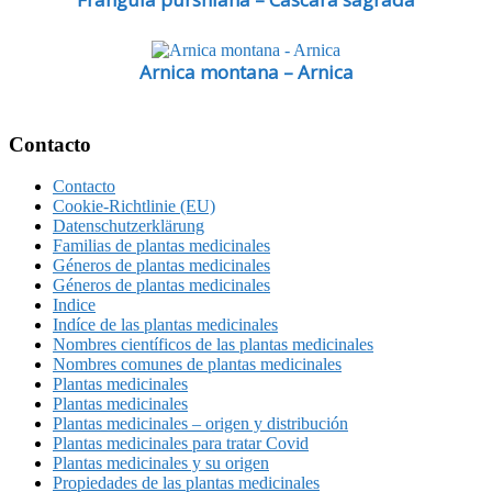
Arnica montana – Arnica
Footer
Contacto
Contacto
Cookie-Richtlinie (EU)
Datenschutzerklärung
Familias de plantas medicinales
Géneros de plantas medicinales
Géneros de plantas medicinales
Indice
Indíce de las plantas medicinales
Nombres científicos de las plantas medicinales
Nombres comunes de plantas medicinales
Plantas medicinales
Plantas medicinales
Plantas medicinales – origen y distribución
Plantas medicinales para tratar Covid
Plantas medicinales y su origen
Propiedades de las plantas medicinales