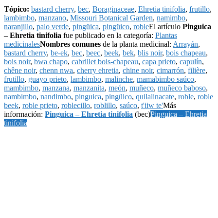
Tópico:
bastard cherry
,
bec
,
Boraginaceae
,
Ehretia tinifolia
,
frutillo
,
lambimbo
,
manzano
,
Missouri Botanical Garden
,
namimbo
,
naranjillo
,
palo verde
,
pingüica
,
pingüico
,
roble
El artículo
Pinguica
– Ehretia tinifolia
fue publicado en la categoría:
Plantas
medicinales
Nombres comunes
de la planta medicinal:
Arrayán
,
bastard cherry
,
be-ek
,
bec
,
beec
,
beek
,
bek
,
blis noir
,
bois chapeau
,
bois noir
,
bwa chapo
,
cabrillet bois-chapeau
,
capa prieto
,
capulín
,
chêne noir
,
chenn nwa
,
cherry ehretia
,
chine noir
,
cimarrón
,
filière
,
frutillo
,
guayo prieto
,
lambimbo
,
malinche
,
mamabimbo saúco
,
mambimbo
,
manzana
,
manzanita
,
meón
,
muñeco
,
muñeco baboso
,
nambimbo
,
nandimbo
,
pinguica
,
pingüico
,
quilalinacate
,
roble
,
roble
beek
,
roble prieto
,
roblecillo
,
roblillo
,
saúco
,
t'iiw te'
Más
información:
Pinguica – Ehretia tinifolia
(bec)
Pinguica – Ehretia
tinifolia