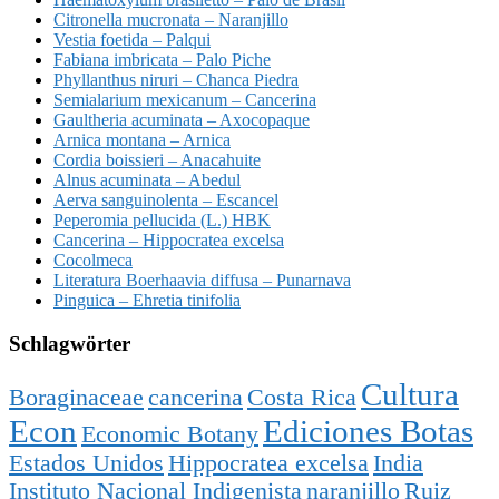
Citronella mucronata – Naranjillo
Vestia foetida – Palqui
Fabiana imbricata – Palo Piche
Phyllanthus niruri – Chanca Piedra
Semialarium mexicanum – Cancerina
Gaultheria acuminata – Axocopaque
Arnica montana – Arnica
Cordia boissieri – Anacahuite
Alnus acuminata – Abedul
Aerva sanguinolenta – Escancel
Peperomia pellucida (L.) HBK
Cancerina – Hippocratea excelsa
Cocolmeca
Literatura Boerhaavia diffusa – Punarnava
Pinguica – Ehretia tinifolia
Schlagwörter
Cultura
Boraginaceae
cancerina
Costa Rica
Econ
Ediciones Botas
Economic Botany
Estados Unidos
Hippocratea excelsa
India
Instituto Nacional Indigenista
naranjillo
Ruiz