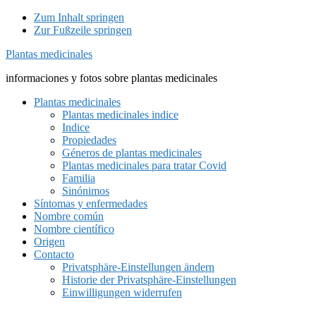
Zum Inhalt springen
Zur Fußzeile springen
Plantas medicinales
informaciones y fotos sobre plantas medicinales
Plantas medicinales
Plantas medicinales indice
Indice
Propiedades
Géneros de plantas medicinales
Plantas medicinales para tratar Covid
Familia
Sinónimos
Síntomas y enfermedades
Nombre común
Nombre científico
Origen
Contacto
Privatsphäre-Einstellungen ändern
Historie der Privatsphäre-Einstellungen
Einwilligungen widerrufen