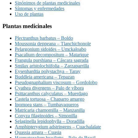
Sinónimos de plantas medicinales
Síntomas y enfermedades
Uso de plantas
Plantas medicinales
Plectranthus barbatus – Boldo
Moussonia deppeana – Tlanchichonole
Pelargonium sidoides – Umckaloabo
Psacalium decompositum – Matarique
Frangula purshiana – Cáscara sagrada
Smilax aristolochiifolia – Zarzaparrilla
Eysenhardtia polystachya – Taray
Buddleia americana – Tepazan
Pseudognaphalium viscosum – Gordolobo
Cyathea divergens – Palo de víbora
Psittacanthus calyculatus – Muerdago
Castela tortuosa – Chaparro amargo
Ipomoea stans – Tumbavaqueros
Matricaria chamomilla – Manzanilla
Conyza filaginoides – Simonilla
Selaginella lepidophylla – Doradilla
Amphipterygium adstringens – Cuachalalate
Quassia amara – Cuasia
Haematoxylum brasiletto – Palo de Brasil