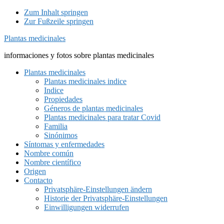
Zum Inhalt springen
Zur Fußzeile springen
Plantas medicinales
informaciones y fotos sobre plantas medicinales
Plantas medicinales
Plantas medicinales indice
Indice
Propiedades
Géneros de plantas medicinales
Plantas medicinales para tratar Covid
Familia
Sinónimos
Síntomas y enfermedades
Nombre común
Nombre científico
Origen
Contacto
Privatsphäre-Einstellungen ändern
Historie der Privatsphäre-Einstellungen
Einwilligungen widerrufen