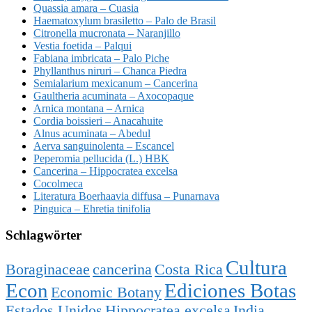
Quassia amara – Cuasia
Haematoxylum brasiletto – Palo de Brasil
Citronella mucronata – Naranjillo
Vestia foetida – Palqui
Fabiana imbricata – Palo Piche
Phyllanthus niruri – Chanca Piedra
Semialarium mexicanum – Cancerina
Gaultheria acuminata – Axocopaque
Arnica montana – Arnica
Cordia boissieri – Anacahuite
Alnus acuminata – Abedul
Aerva sanguinolenta – Escancel
Peperomia pellucida (L.) HBK
Cancerina – Hippocratea excelsa
Cocolmeca
Literatura Boerhaavia diffusa – Punarnava
Pinguica – Ehretia tinifolia
Schlagwörter
Cultura
Boraginaceae
cancerina
Costa Rica
Econ
Ediciones Botas
Economic Botany
Estados Unidos
Hippocratea excelsa
India