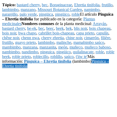
Tópico:
bastard cherry
,
bec
,
Boraginaceae
,
Ehretia tinifolia
,
frutillo
,
lambimbo
,
manzano
,
Missouri Botanical Garden
,
namimbo
,
naranjillo
,
palo verde
,
pingüica
,
pingüico
,
roble
El artículo
Pinguica
– Ehretia tinifolia
fue publicado en la categoría:
Plantas
medicinales
Nombres comunes
de la planta medicinal:
Arrayán
,
bastard cherry
,
be-ek
,
bec
,
beec
,
beek
,
bek
,
blis noir
,
bois chapeau
,
bois noir
,
bwa chapo
,
cabrillet bois-chapeau
,
capa prieto
,
capulín
,
chêne noir
,
chenn nwa
,
cherry ehretia
,
chine noir
,
cimarrón
,
filière
,
frutillo
,
guayo prieto
,
lambimbo
,
malinche
,
mamabimbo saúco
,
mambimbo
,
manzana
,
manzanita
,
meón
,
muñeco
,
muñeco baboso
,
nambimbo
,
nandimbo
,
pinguica
,
pingüico
,
quilalinacate
,
roble
,
roble
beek
,
roble prieto
,
roblecillo
,
roblillo
,
saúco
,
t'iiw te'
Más
información:
Pinguica – Ehretia tinifolia
(lambimbo)
Pinguica –
Ehretia tinifolia