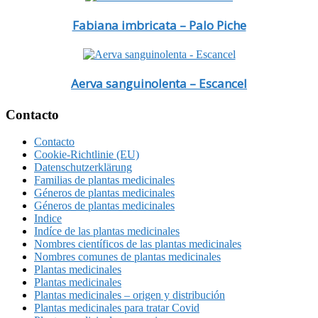
Fabiana imbricata – Palo Piche
Aerva sanguinolenta – Escancel
Footer
Contacto
Contacto
Cookie-Richtlinie (EU)
Datenschutzerklärung
Familias de plantas medicinales
Géneros de plantas medicinales
Géneros de plantas medicinales
Indice
Indíce de las plantas medicinales
Nombres científicos de las plantas medicinales
Nombres comunes de plantas medicinales
Plantas medicinales
Plantas medicinales
Plantas medicinales – origen y distribución
Plantas medicinales para tratar Covid