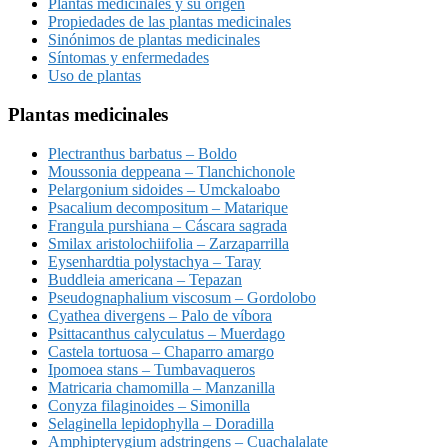
Plantas medicinales y su origen
Propiedades de las plantas medicinales
Sinónimos de plantas medicinales
Síntomas y enfermedades
Uso de plantas
Plantas medicinales
Plectranthus barbatus – Boldo
Moussonia deppeana – Tlanchichonole
Pelargonium sidoides – Umckaloabo
Psacalium decompositum – Matarique
Frangula purshiana – Cáscara sagrada
Smilax aristolochiifolia – Zarzaparrilla
Eysenhardtia polystachya – Taray
Buddleia americana – Tepazan
Pseudognaphalium viscosum – Gordolobo
Cyathea divergens – Palo de víbora
Psittacanthus calyculatus – Muerdago
Castela tortuosa – Chaparro amargo
Ipomoea stans – Tumbavaqueros
Matricaria chamomilla – Manzanilla
Conyza filaginoides – Simonilla
Selaginella lepidophylla – Doradilla
Amphipterygium adstringens – Cuachalalate