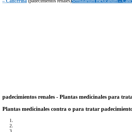
– Cancerina
(padecimientos renales)
Semialarium mexicanum – Canc
padecimientos renales
- Plantas medicinales para trat
Plantas medicinales contra o para tratar padecimiento