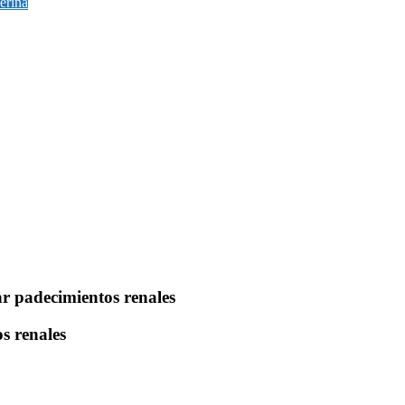
erina
ar padecimientos renales
s renales