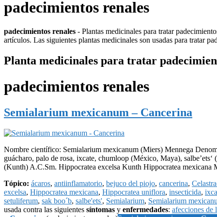
padecimientos renales
padecimientos renales
- Plantas medicinales para tratar padecimiento
artículos. Las siguientes plantas medicinales son usadas para tratar pa
Planta medicinales para tratar padecimien
padecimientos renales
Semialarium mexicanum – Cancerina
Nombre científico: Semialarium mexicanum (Miers) Mennega Denomina
guácharo, palo de rosa, ixcate, chumloop (México, Maya), salbe’e
(Kunth) A.C.Sm. Hippocratea excelsa Kunth Hippocratea mexicana 
Tópico:
ácaros
,
antiinflamatorio
,
bejuco del piojo
,
cancerina
,
Celastr
excelsa
,
Hippocratea mexicana
,
Hippocratea uniflora
,
insecticida
,
ixca
setuliferum
,
sak boo´b
,
salbe'ets'
,
Semialarium
,
Semialarium mexican
usada contra las siguientes
síntomas
y
enfermedades
:
afecciones de l