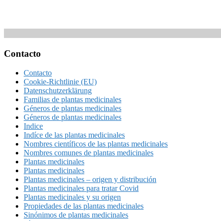
Footer
Contacto
Contacto
Cookie-Richtlinie (EU)
Datenschutzerklärung
Familias de plantas medicinales
Géneros de plantas medicinales
Géneros de plantas medicinales
Indice
Indíce de las plantas medicinales
Nombres científicos de las plantas medicinales
Nombres comunes de plantas medicinales
Plantas medicinales
Plantas medicinales
Plantas medicinales – origen y distribución
Plantas medicinales para tratar Covid
Plantas medicinales y su origen
Propiedades de las plantas medicinales
Sinónimos de plantas medicinales