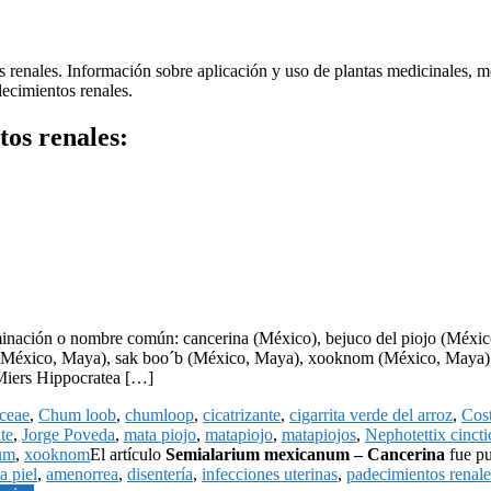
s renales. Información sobre aplicación y uso de plantas medicinales, m
decimientos renales.
tos renales:
ción o nombre común: cancerina (México), bejuco del piojo (México)
ts‘ (México, Maya), sak boo´b (México, Maya), xooknom (México, Ma
Miers Hippocratea […]
aceae
,
Chum loob
,
chumloop
,
cicatrizante
,
cigarrita verde del arroz
,
Cos
te
,
Jorge Poveda
,
mata piojo
,
matapiojo
,
matapiojos
,
Nephotettix cincti
um
,
xooknom
El artículo
Semialarium mexicanum – Cancerina
fue pu
a piel
,
amenorrea
,
disentería
,
infecciones uterinas
,
padecimientos renale