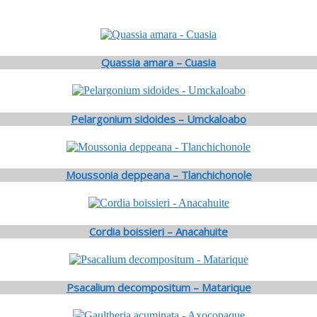
Quassia amara – Cuasia
Pelargonium sidoides – Umckaloabo
Moussonia deppeana – Tlanchichonole
Cordia boissieri – Anacahuite
Psacalium decompositum – Matarique