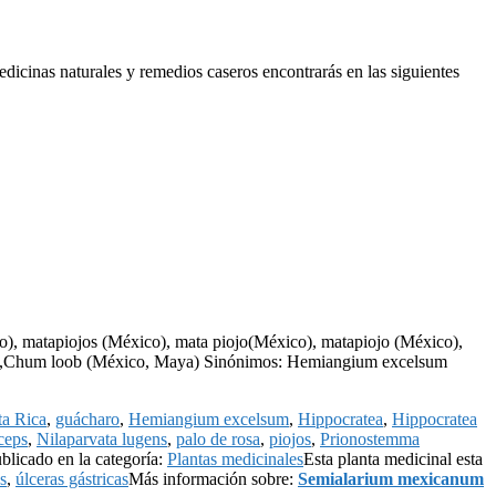
edicinas naturales y remedios caseros encontrarás en las siguientes
, matapiojos (México), mata piojo(México), matapiojo (México),
ya),Chum loob (México, Maya) Sinónimos: Hemiangium excelsum
ta Rica
,
guácharo
,
Hemiangium excelsum
,
Hippocratea
,
Hippocratea
ceps
,
Nilaparvata lugens
,
palo de rosa
,
piojos
,
Prionostemma
blicado en la categoría:
Plantas medicinales
Esta planta medicinal esta
s
,
úlceras gástricas
Más información sobre:
Semialarium mexicanum