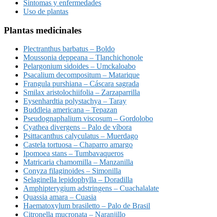
Síntomas y enfermedades
Uso de plantas
Plantas medicinales
Plectranthus barbatus – Boldo
Moussonia deppeana – Tlanchichonole
Pelargonium sidoides – Umckaloabo
Psacalium decompositum – Matarique
Frangula purshiana – Cáscara sagrada
Smilax aristolochiifolia – Zarzaparrilla
Eysenhardtia polystachya – Taray
Buddleia americana – Tepazan
Pseudognaphalium viscosum – Gordolobo
Cyathea divergens – Palo de víbora
Psittacanthus calyculatus – Muerdago
Castela tortuosa – Chaparro amargo
Ipomoea stans – Tumbavaqueros
Matricaria chamomilla – Manzanilla
Conyza filaginoides – Simonilla
Selaginella lepidophylla – Doradilla
Amphipterygium adstringens – Cuachalalate
Quassia amara – Cuasia
Haematoxylum brasiletto – Palo de Brasil
Citronella mucronata – Naranjillo