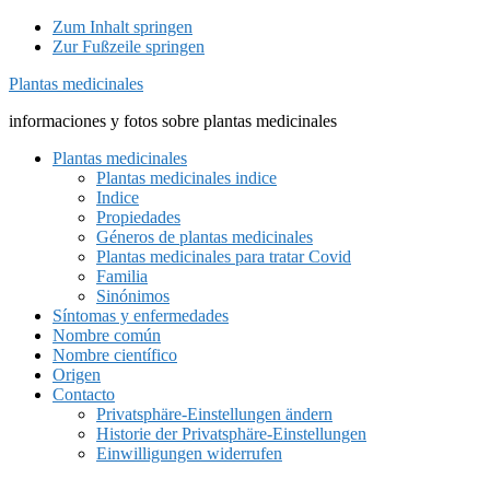
Zum Inhalt springen
Zur Fußzeile springen
Plantas medicinales
informaciones y fotos sobre plantas medicinales
Plantas medicinales
Plantas medicinales indice
Indice
Propiedades
Géneros de plantas medicinales
Plantas medicinales para tratar Covid
Familia
Sinónimos
Síntomas y enfermedades
Nombre común
Nombre científico
Origen
Contacto
Privatsphäre-Einstellungen ändern
Historie der Privatsphäre-Einstellungen
Einwilligungen widerrufen