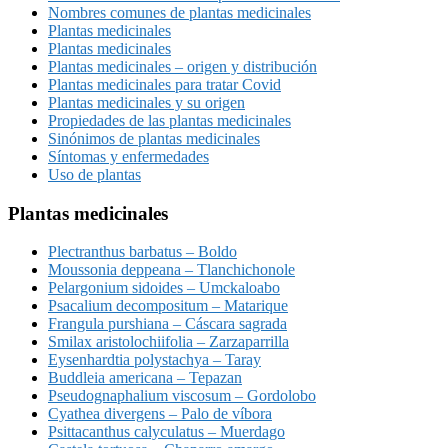
Nombres comunes de plantas medicinales
Plantas medicinales
Plantas medicinales
Plantas medicinales – origen y distribución
Plantas medicinales para tratar Covid
Plantas medicinales y su origen
Propiedades de las plantas medicinales
Sinónimos de plantas medicinales
Síntomas y enfermedades
Uso de plantas
Plantas medicinales
Plectranthus barbatus – Boldo
Moussonia deppeana – Tlanchichonole
Pelargonium sidoides – Umckaloabo
Psacalium decompositum – Matarique
Frangula purshiana – Cáscara sagrada
Smilax aristolochiifolia – Zarzaparrilla
Eysenhardtia polystachya – Taray
Buddleia americana – Tepazan
Pseudognaphalium viscosum – Gordolobo
Cyathea divergens – Palo de víbora
Psittacanthus calyculatus – Muerdago