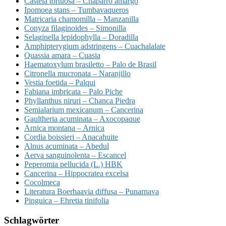
Castela tortuosa – Chaparro amargo
Ipomoea stans – Tumbavaqueros
Matricaria chamomilla – Manzanilla
Conyza filaginoides – Simonilla
Selaginella lepidophylla – Doradilla
Amphipterygium adstringens – Cuachalalate
Quassia amara – Cuasia
Haematoxylum brasiletto – Palo de Brasil
Citronella mucronata – Naranjillo
Vestia foetida – Palqui
Fabiana imbricata – Palo Piche
Phyllanthus niruri – Chanca Piedra
Semialarium mexicanum – Cancerina
Gaultheria acuminata – Axocopaque
Arnica montana – Arnica
Cordia boissieri – Anacahuite
Alnus acuminata – Abedul
Aerva sanguinolenta – Escancel
Peperomia pellucida (L.) HBK
Cancerina – Hippocratea excelsa
Cocolmeca
Literatura Boerhaavia diffusa – Punarnava
Pinguica – Ehretia tinifolia
Schlagwörter