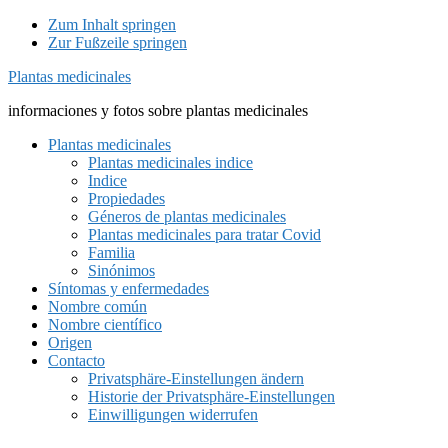
Zum Inhalt springen
Zur Fußzeile springen
Plantas medicinales
informaciones y fotos sobre plantas medicinales
Plantas medicinales
Plantas medicinales indice
Indice
Propiedades
Géneros de plantas medicinales
Plantas medicinales para tratar Covid
Familia
Sinónimos
Síntomas y enfermedades
Nombre común
Nombre científico
Origen
Contacto
Privatsphäre-Einstellungen ändern
Historie der Privatsphäre-Einstellungen
Einwilligungen widerrufen