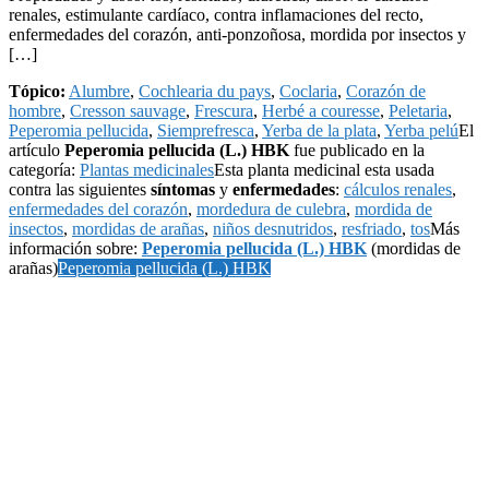
renales, estimulante cardíaco, contra inflamaciones del recto,
enfermedades del corazón, anti-ponzoñosa, mordida por insectos y
[…]
Tópico:
Alumbre
,
Cochlearia du pays
,
Coclaria
,
Corazón de
hombre
,
Cresson sauvage
,
Frescura
,
Herbé a couresse
,
Peletaria
,
Peperomia pellucida
,
Siemprefresca
,
Yerba de la plata
,
Yerba pelú
El
artículo
Peperomia pellucida (L.) HBK
fue publicado en la
categoría:
Plantas medicinales
Esta planta medicinal esta usada
contra las siguientes
síntomas
y
enfermedades
:
cálculos renales
,
enfermedades del corazón
,
mordedura de culebra
,
mordida de
insectos
,
mordidas de arañas
,
niños desnutridos
,
resfriado
,
tos
Más
información sobre:
Peperomia pellucida (L.) HBK
(mordidas de
arañas)
Peperomia pellucida (L.) HBK