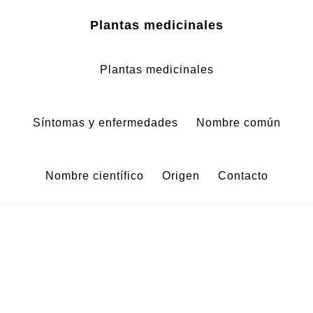
Zum
Zur
Plantas medicinales
Inhalt
Fußzeile
springen
springen
Plantas medicinales
Síntomas y enfermedades
Nombre común
Nombre científico
Origen
Contacto