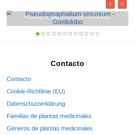
Pseudognaphalium viscosum – Gordolobo
Footer
Contacto
Contacto
Cookie-Richtlinie (EU)
Datenschutzerklärung
Familias de plantas medicinales
Géneros de plantas medicinales