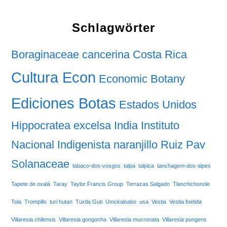
Schlagwörter
Boraginaceae
cancerina
Costa Rica
Cultura Econ
Economic Botany
Ediciones Botas
Estados Unidos
Hippocratea excelsa
India
Instituto
Nacional Indigenista
naranjillo
Ruiz Pav
Solanaceae
tabaco-dos-vosgos
talpa
talpica
tanchagem-dos-alpes
Tapete de oxalá
Taray
Taylor Francis Group
Terrazas Salgado
Tlanchichonole
Tola
Trompillo
turi hutan
Tuxtla Guti
Umckaloabo
usa
Vestia
Vestia foetida
Villaresia chilensis
Villaresia gongonha
Villaresia mucronata
Villaresia pungens