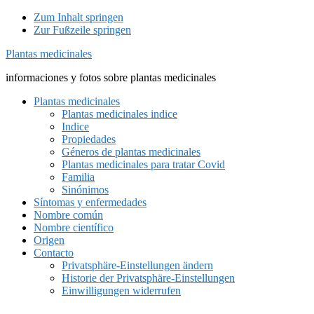
Zum Inhalt springen
Zur Fußzeile springen
Plantas medicinales
informaciones y fotos sobre plantas medicinales
Plantas medicinales
Plantas medicinales indice
Indice
Propiedades
Géneros de plantas medicinales
Plantas medicinales para tratar Covid
Familia
Sinónimos
Síntomas y enfermedades
Nombre común
Nombre científico
Origen
Contacto
Privatsphäre-Einstellungen ändern
Historie der Privatsphäre-Einstellungen
Einwilligungen widerrufen