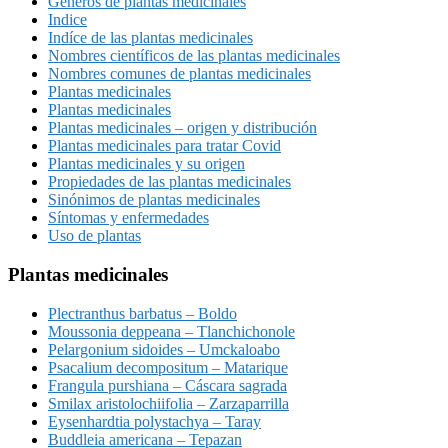
Géneros de plantas medicinales
Indice
Indíce de las plantas medicinales
Nombres científicos de las plantas medicinales
Nombres comunes de plantas medicinales
Plantas medicinales
Plantas medicinales
Plantas medicinales – origen y distribución
Plantas medicinales para tratar Covid
Plantas medicinales y su origen
Propiedades de las plantas medicinales
Sinónimos de plantas medicinales
Síntomas y enfermedades
Uso de plantas
Plantas medicinales
Plectranthus barbatus – Boldo
Moussonia deppeana – Tlanchichonole
Pelargonium sidoides – Umckaloabo
Psacalium decompositum – Matarique
Frangula purshiana – Cáscara sagrada
Smilax aristolochiifolia – Zarzaparrilla
Eysenhardtia polystachya – Taray
Buddleia americana – Tepazan