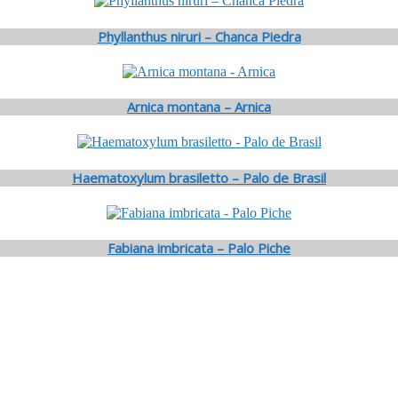
Phyllanthus niruri – Chanca Piedra
Arnica montana – Arnica
Haematoxylum brasiletto – Palo de Brasil
Fabiana imbricata – Palo Piche