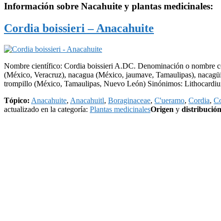
Información sobre
Nacahuite
y plantas medicinales:
Cordia boissieri – Anacahuite
Nombre científico: Cordia boissieri A.DC. Denominación o nombre c
(México, Veracruz), nacagua (México, jaumave, Tamaulipas), nacagüi
trompillo (México, Tamaulipas, Nuevo León) Sinónimos: Lithocardiu
Tópico:
Anacahuite
,
Anacahuitl
,
Boraginaceae
,
C'ueramo
,
Cordia
,
Co
actualizado en la categoría:
Plantas medicinales
Origen
y
distribució