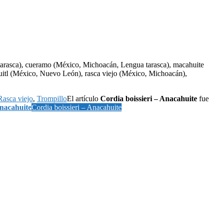
arasca), cueramo (México, Michoacán, Lengua tarasca), macahuite
uitl (México, Nuevo León), rasca viejo (México, Michoacán),
Rasca viejo
,
Trompillo
El artículo
Cordia boissieri – Anacahuite
fue
Anacahuite
Cordia boissieri – Anacahuite