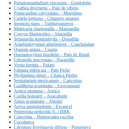
Pseudognaphalium viscosum – Gordolobo
Cyathea divergens – Palo de víbora
Psittacanthus calyculatus – Muerdago
Castela tortuosa – Chaparro amargo
Ipomoea stans – Tumbavaqueros
Matricaria chamomilla – Manzanilla
Conyza filaginoides – Simonilla
Selaginella lepidophylla – Doradilla
Amphipterygium adstringens – Cuachalalate
Quassia amara – Cuasia
Haematoxylum brasiletto – Palo de Brasil
Citronella mucronata – Naranjillo
Vestia foetida – Palqui
Fabiana imbricata – Palo Piche
Phyllanthus niruri – Chanca Piedra
Semialarium mexicanum – Cancerina
Gaultheria acuminata – Axocopaque
Arnica montana – Arnica
Cordia boissieri – Anacahuite
Alnus acuminata – Abedul
Aerva sanguinolenta – Escancel
Peperomia pellucida (L.) HBK
Cancerina – Hippocratea excelsa
Cocolmeca
Literatura Boerhaavia diffusa – Punarnava