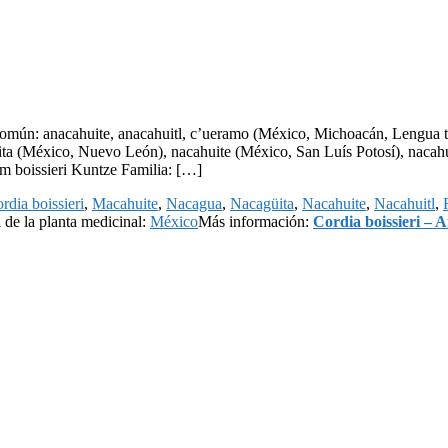
omún: anacahuite, anacahuitl, c’ueramo (México, Michoacán, Lengua t
ta (México, Nuevo León), nacahuite (México, San Luís Potosí), nacah
m boissieri Kuntze Familia: […]
rdia boissieri
,
Macahuite
,
Nacagua
,
Nacagüita
,
Nacahuite
,
Nacahuitl
,
n
de la planta medicinal:
México
Más información:
Cordia boissieri – 