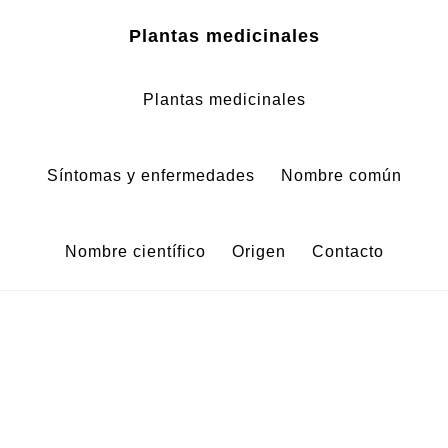
Zum
Zur
Plantas medicinales
Inhalt
Fußzeile
springen
springen
Plantas medicinales
Síntomas y enfermedades
Nombre común
Nombre científico
Origen
Contacto