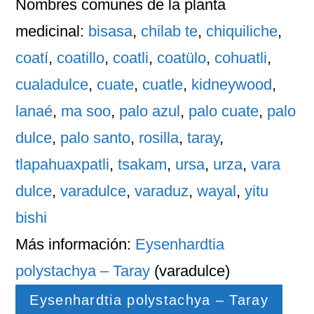
Nombres comunes
de la planta
medicinal:
bisasa
,
chilab te
,
chiquiliche
,
coatí
,
coatillo
,
coatli
,
coatülo
,
cohuatli
,
cualadulce
,
cuate
,
cuatle
,
kidneywood
,
lanaé
,
ma soo
,
palo azul
,
palo cuate
,
palo
dulce
,
palo santo
,
rosilla
,
taray
,
tlapahuaxpatli
,
tsakam
,
ursa
,
urza
,
vara
dulce
,
varadulce
,
varaduz
,
wayal
,
yitu
bishi
Más información:
Eysenhardtia
polystachya – Taray
(varadulce)
Eysenhardtia polystachya – Taray