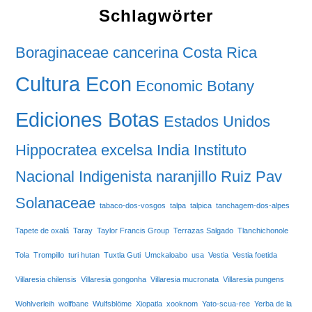
Schlagwörter
Boraginaceae
cancerina
Costa Rica
Cultura Econ
Economic Botany
Ediciones Botas
Estados Unidos
Hippocratea excelsa
India
Instituto
Nacional Indigenista
naranjillo
Ruiz Pav
Solanaceae
tabaco-dos-vosgos
talpa
talpica
tanchagem-dos-alpes
Tapete de oxalá
Taray
Taylor Francis Group
Terrazas Salgado
Tlanchichonole
Tola
Trompillo
turi hutan
Tuxtla Guti
Umckaloabo
usa
Vestia
Vestia foetida
Villaresia chilensis
Villaresia gongonha
Villaresia mucronata
Villaresia pungens
Wohlverleih
wolfbane
Wulfsblöme
Xiopatla
xooknom
Yato-scua-ree
Yerba de la