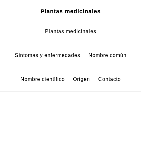
Zum
Zur
Plantas medicinales
Inhalt
Fußzeile
springen
springen
Plantas medicinales
Síntomas y enfermedades
Nombre común
Nombre científico
Origen
Contacto