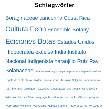
Schlagwörter
Boraginaceae
cancerina
Costa Rica
Cultura Econ
Economic Botany
Ediciones Botas
Estados Unidos
Hippocratea excelsa
India
Instituto
Nacional Indigenista
naranjillo
Ruiz Pav
Solanaceae
tabaco-dos-vosgos
talpa
talpica
tanchagem-dos-alpes
Tapete de oxalá
Taray
Taylor Francis Group
Terrazas Salgado
Tlanchichonole
Tola
Trompillo
turi hutan
Tuxtla Guti
Umckaloabo
usa
Vestia
Vestia foetida
Villaresia chilensis
Villaresia gongonha
Villaresia mucronata
Villaresia pungens
Wohlverleih
wolfbane
Wulfsblöme
Xiopatla
xooknom
Yato-scua-ree
Yerba de la