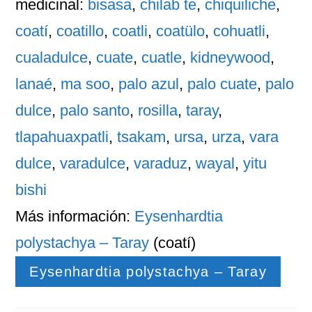
medicinal:
bisasa
,
chilab te
,
chiquiliche
,
coatí
,
coatillo
,
coatli
,
coatülo
,
cohuatli
,
cualadulce
,
cuate
,
cuatle
,
kidneywood
,
lanaé
,
ma soo
,
palo azul
,
palo cuate
,
palo
dulce
,
palo santo
,
rosilla
,
taray
,
tlapahuaxpatli
,
tsakam
,
ursa
,
urza
,
vara
dulce
,
varadulce
,
varaduz
,
wayal
,
yitu
bishi
Más información:
Eysenhardtia
polystachya – Taray
(coatí)
Eysenhardtia polystachya – Taray