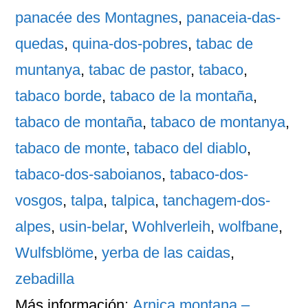
panacée des Montagnes
,
panaceia-das-
quedas
,
quina-dos-pobres
,
tabac de
muntanya
,
tabac de pastor
,
tabaco
,
tabaco borde
,
tabaco de la montaña
,
tabaco de montaña
,
tabaco de montanya
,
tabaco de monte
,
tabaco del diablo
,
tabaco-dos-saboianos
,
tabaco-dos-
vosgos
,
talpa
,
talpica
,
tanchagem-dos-
alpes
,
usin-belar
,
Wohlverleih
,
wolfbane
,
Wulfsblöme
,
yerba de las caidas
,
zebadilla
Más información:
Arnica montana –