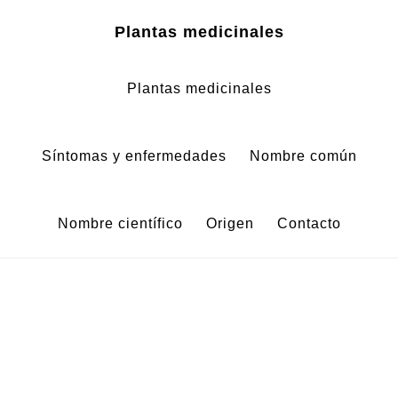
Zum
Zur
Plantas medicinales
Inhalt
Fußzeile
springen
springen
Plantas medicinales
Síntomas y enfermedades
Nombre común
Nombre científico
Origen
Contacto