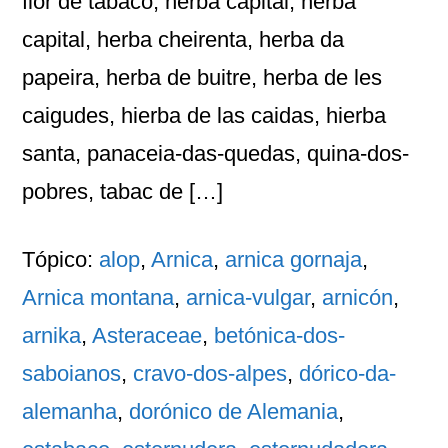
flor de tabaco, herba capital, hèrba
capital, herba cheirenta, herba da
papeira, herba de buitre, herba de les
caigudes, hierba de las caidas, hierba
santa, panaceia-das-quedas, quina-dos-
pobres, tabac de […]
Tópico:
alop
,
Arnica
,
arnica gornaja
,
Arnica montana
,
arnica-vulgar
,
arnicón
,
arnika
,
Asteraceae
,
betónica-dos-
saboianos
,
cravo-dos-alpes
,
dórico-da-
alemanha
,
dorónico de Alemania
,