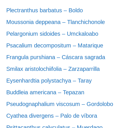
Plectranthus barbatus – Boldo
Moussonia deppeana – Tlanchichonole
Pelargonium sidoides – Umckaloabo
Psacalium decompositum – Matarique
Frangula purshiana – Cáscara sagrada
Smilax aristolochiifolia – Zarzaparrilla
Eysenhardtia polystachya – Taray
Buddleia americana – Tepazan
Pseudognaphalium viscosum – Gordolobo
Cyathea divergens – Palo de víbora
Psittacanthus calyculatus – Muerdago