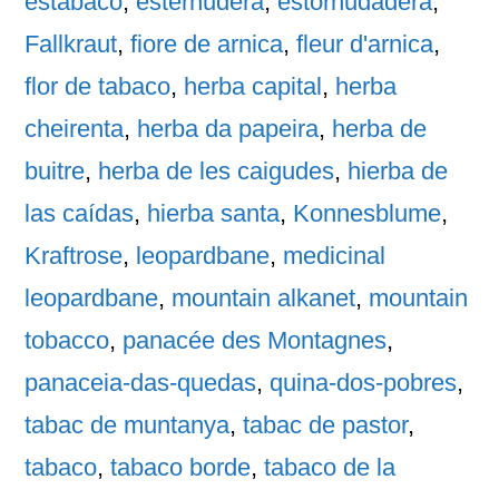
estabaco
,
esternudera
,
estornudadera
,
Fallkraut
,
fiore de arnica
,
fleur d'arnica
,
flor de tabaco
,
herba capital
,
herba
cheirenta
,
herba da papeira
,
herba de
buitre
,
herba de les caigudes
,
hierba de
las caídas
,
hierba santa
,
Konnesblume
,
Kraftrose
,
leopardbane
,
medicinal
leopardbane
,
mountain alkanet
,
mountain
tobacco
,
panacée des Montagnes
,
panaceia-das-quedas
,
quina-dos-pobres
,
tabac de muntanya
,
tabac de pastor
,
tabaco
,
tabaco borde
,
tabaco de la