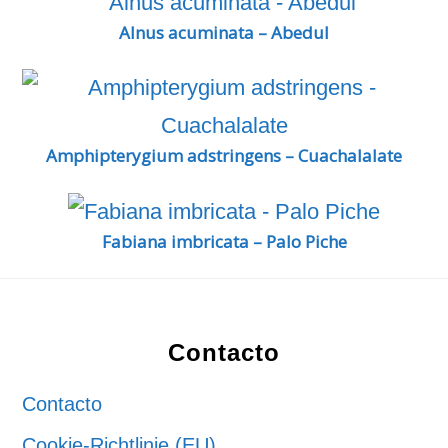
Alnus acuminata – Abedul
Amphipterygium adstringens – Cuachalalate
Fabiana imbricata – Palo Piche
Footer
Contacto
Contacto
Cookie-Richtlinie (EU)