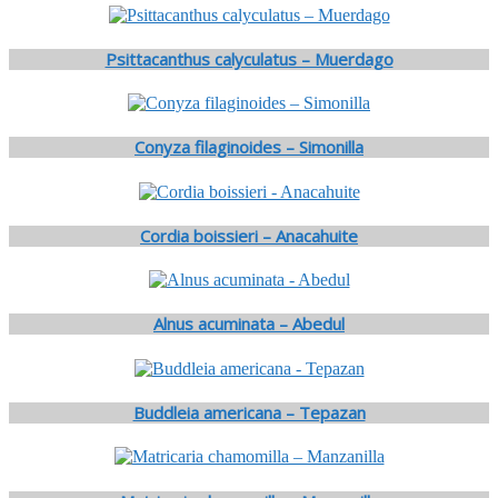
Psittacanthus calyculatus – Muerdago
Conyza filaginoides – Simonilla
Cordia boissieri – Anacahuite
Alnus acuminata – Abedul
Buddleia americana – Tepazan