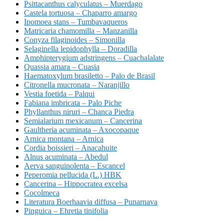
Psittacanthus calyculatus – Muerdago
Castela tortuosa – Chaparro amargo
Ipomoea stans – Tumbavaqueros
Matricaria chamomilla – Manzanilla
Conyza filaginoides – Simonilla
Selaginella lepidophylla – Doradilla
Amphipterygium adstringens – Cuachalalate
Quassia amara – Cuasia
Haematoxylum brasiletto – Palo de Brasil
Citronella mucronata – Naranjillo
Vestia foetida – Palqui
Fabiana imbricata – Palo Piche
Phyllanthus niruri – Chanca Piedra
Semialarium mexicanum – Cancerina
Gaultheria acuminata – Axocopaque
Arnica montana – Arnica
Cordia boissieri – Anacahuite
Alnus acuminata – Abedul
Aerva sanguinolenta – Escancel
Peperomia pellucida (L.) HBK
Cancerina – Hippocratea excelsa
Cocolmeca
Literatura Boerhaavia diffusa – Punarnava
Pinguica – Ehretia tinifolia