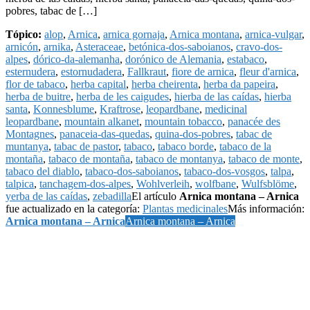
pobres, tabac de […]
Tópico:
alop
,
Arnica
,
arnica gornaja
,
Arnica montana
,
arnica-vulgar
,
arnicón
,
arnika
,
Asteraceae
,
betónica-dos-saboianos
,
cravo-dos-
alpes
,
dórico-da-alemanha
,
dorónico de Alemania
,
estabaco
,
esternudera
,
estornudadera
,
Fallkraut
,
fiore de arnica
,
fleur d'arnica
,
flor de tabaco
,
herba capital
,
herba cheirenta
,
herba da papeira
,
herba de buitre
,
herba de les caigudes
,
hierba de las caídas
,
hierba
santa
,
Konnesblume
,
Kraftrose
,
leopardbane
,
medicinal
leopardbane
,
mountain alkanet
,
mountain tobacco
,
panacée des
Montagnes
,
panaceia-das-quedas
,
quina-dos-pobres
,
tabac de
muntanya
,
tabac de pastor
,
tabaco
,
tabaco borde
,
tabaco de la
montaña
,
tabaco de montaña
,
tabaco de montanya
,
tabaco de monte
,
tabaco del diablo
,
tabaco-dos-saboianos
,
tabaco-dos-vosgos
,
talpa
,
talpica
,
tanchagem-dos-alpes
,
Wohlverleih
,
wolfbane
,
Wulfsblöme
,
yerba de las caídas
,
zebadilla
El artículo
Arnica montana – Arnica
fue actualizado en la categoría:
Plantas medicinales
Más información:
Arnica montana – Arnica
Arnica montana – Arnica