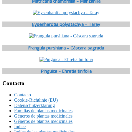
Matricaria chamomilla – Manzanilla
Eysenhardtia polystachya – Taray
Frangula purshiana – Cáscara sagrada
Pinguica – Ehretia tinifolia
Footer
Contacto
Contacto
Cookie-Richtlinie (EU)
Datenschutzerklärung
Familias de plantas medicinales
Géneros de plantas medicinales
Géneros de plantas medicinales
Indice
Indíce de las plantas medicinales