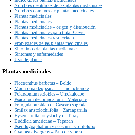
Nombres científicos de las plantas medicinales
Nombres comunes de plantas medicinales
Plantas medicinales
Plantas medicinales
Plantas medicinales – origen y distribución
Plantas medicinales para tratar Covid
Plantas medicinales y su origen
Propiedades de las plantas medicinales
Sinónimos de plantas medicinales
Síntomas y enfermedades
Uso de plantas
Plantas medicinales
Plectranthus barbatus – Boldo
Moussonia deppeana – Tlanchichonole
Pelargonium sidoides – Umckaloabo
Psacalium decompositum – Matarique
Frangula purshiana – Cáscara sagrada
Smilax aristolochiifolia – Zarzaparrilla
Eysenhardtia polystachya – Taray
Buddleia americana – Tepazan
Pseudognaphalium viscosum – Gordolobo
Cyathea divergens – Palo de víbora