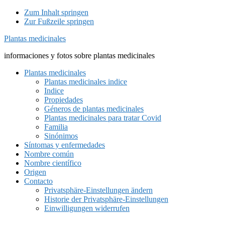
Zum Inhalt springen
Zur Fußzeile springen
Plantas medicinales
informaciones y fotos sobre plantas medicinales
Plantas medicinales
Plantas medicinales indice
Indice
Propiedades
Géneros de plantas medicinales
Plantas medicinales para tratar Covid
Familia
Sinónimos
Síntomas y enfermedades
Nombre común
Nombre científico
Origen
Contacto
Privatsphäre-Einstellungen ändern
Historie der Privatsphäre-Einstellungen
Einwilligungen widerrufen