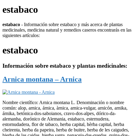
estabaco
estabaco
- Información sobre estabaco y más acerca de plantas
medicinales, medicina natural y remedios caseros encontrarás en las
siguientes artículos:
estabaco
Información sobre
estabaco
y plantas medicinales:
Arnica montana – Arnica
Nombre científico: Arnica montana L. Denominación o nombre
común: alop, arnica, árnica, àrnica, arnica-vulgar, arnicón, arnika,
árnika, betónica-dos-saboianos, cravo-dos-alpes, dórico-da-
alemanha, dorónico de Alemania, estabaco, esternudera,
estornudadera, flor de tabaco, herba capital, hèrba capital, herba
cheirenta, herba da papeira, herba de buitre, herba de les caigudes,
hierba de las caidas, hierba santa, panaceia-das-quedas, quina-dos-