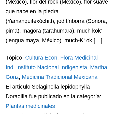
(México), flor del rock (México), flor suave
que nace en la piedra
(Yamanquitexóchitl), jod t’nborra (Sonora,
pima), magóra (tarahumara), much kok‘
(lengua maya, México), much-K‘ ok […]
Tópico:
Cultura Econ
,
Flora Medicinal
Ind
,
Instituto Nacional Indigenista
,
Martha
Gonz
,
Medicina Tradicional Mexicana
El artículo
Selaginella lepidophylla –
Doradilla
fue publicado en la categoría:
Plantas medicinales