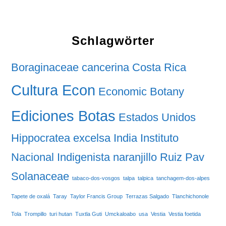
Schlagwörter
Boraginaceae
cancerina
Costa Rica
Cultura Econ
Economic Botany
Ediciones Botas
Estados Unidos
Hippocratea excelsa
India
Instituto
Nacional Indigenista
naranjillo
Ruiz Pav
Solanaceae
tabaco-dos-vosgos
talpa
talpica
tanchagem-dos-alpes
Tapete de oxalá
Taray
Taylor Francis Group
Terrazas Salgado
Tlanchichonole
Tola
Trompillo
turi hutan
Tuxtla Guti
Umckaloabo
usa
Vestia
Vestia foetida