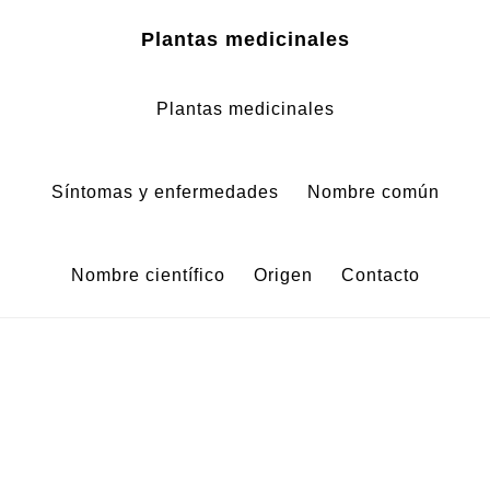
Zum
Zur
Plantas medicinales
Inhalt
Fußzeile
springen
springen
Plantas medicinales
Síntomas y enfermedades
Nombre común
Nombre científico
Origen
Contacto