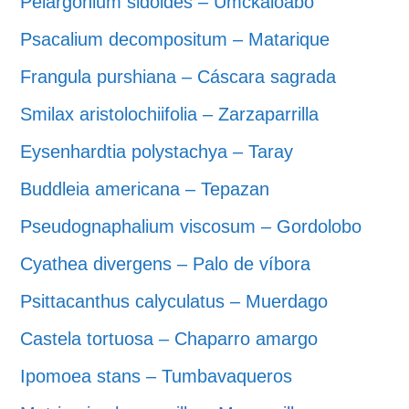
Pelargonium sidoides – Umckaloabo
Psacalium decompositum – Matarique
Frangula purshiana – Cáscara sagrada
Smilax aristolochiifolia – Zarzaparrilla
Eysenhardtia polystachya – Taray
Buddleia americana – Tepazan
Pseudognaphalium viscosum – Gordolobo
Cyathea divergens – Palo de víbora
Psittacanthus calyculatus – Muerdago
Castela tortuosa – Chaparro amargo
Ipomoea stans – Tumbavaqueros