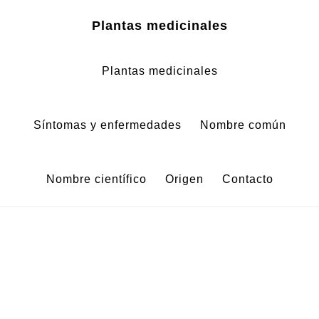
Zum
Zur
Plantas medicinales
Inhalt
Fußzeile
springen
springen
Plantas medicinales
Síntomas y enfermedades
Nombre común
Nombre científico
Origen
Contacto