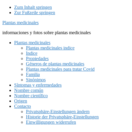
Zum Inhalt springen
Zur Fußzeile springen
Plantas medicinales
informaciones y fotos sobre plantas medicinales
Plantas medicinales
Plantas medicinales indice
Indice
Propiedades
Géneros de plantas medicinales
Plantas medicinales para tratar Covid
Familia
Sinónimos
Síntomas y enfermedades
Nombre común
Nombre científico
Origen
Contacto
Privatsphäre-Einstellungen ändern
Historie der Privatsphäre-Einstellungen
Einwilligungen widerrufen