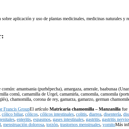
ón sobre aplicación y uso de plantas medicinales, medicinas naturales y r
r:
común: amantsania (purhépecha), amargaza, amerale, baabunaa (Unani),
milla comú, camamilla de Urgel, camamirla, camomila, camomila (portu
glés), chamomilla, corona de rey, gamarza, gamarzo, german chamomi
or Francis Group
El artículo
Matricaria chamomilla – Manzanilla
fue 
,
cólico biliar
,
cólicos
,
cólicos intestinales
,
colitis
,
diarrea
,
disentería
,
di
enitales
,
enteritis
,
espasmos
,
gases intestinales
,
gastritis
,
gastritis nervio
l
,
menstruación dolorosa
,
torzón
,
trastornos menstruales
,
vomito
Más in