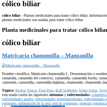
cólico biliar
cólico biliar
- Plantas medicinales para tratar cólico biliar. Informaci
plantas medicinales son usadas para tratar cólico biliar.
Planta medicinales para tratar cólico bilia
cólico biliar
Matricaria chamomilla – Manzanilla
Nombre científico: Matricaria chamomilla L. Denominación o nombre 
camamila, camamila del comercio, camamilla, camamilla borda, cama
camomile, camomilla, camomilla-legítima, chamomile, chamomile (in
Tópico:
Beatriz Teresa
,
Fiori Paol
,
Rolf Schilcher
,
Schur Schur
,
Tayl
esta usada contra las siguientes
síntomas
y
enfermedades
:
calambres
enfermedades anales
,
enfermedades gastrointestinales
,
enfermedades g
estómago
,
inflamación de la piel
,
mal de estómago
,
malestar estomaca