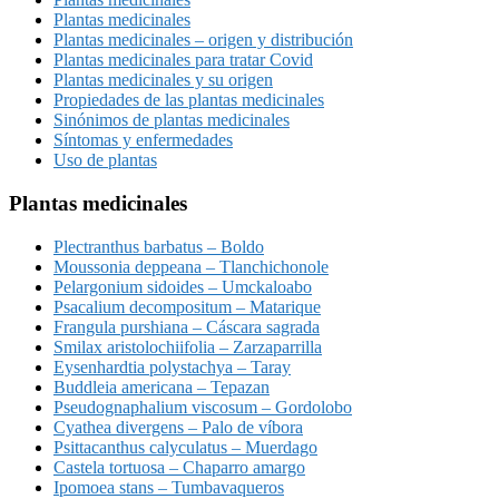
Plantas medicinales
Plantas medicinales – origen y distribución
Plantas medicinales para tratar Covid
Plantas medicinales y su origen
Propiedades de las plantas medicinales
Sinónimos de plantas medicinales
Síntomas y enfermedades
Uso de plantas
Plantas medicinales
Plectranthus barbatus – Boldo
Moussonia deppeana – Tlanchichonole
Pelargonium sidoides – Umckaloabo
Psacalium decompositum – Matarique
Frangula purshiana – Cáscara sagrada
Smilax aristolochiifolia – Zarzaparrilla
Eysenhardtia polystachya – Taray
Buddleia americana – Tepazan
Pseudognaphalium viscosum – Gordolobo
Cyathea divergens – Palo de víbora
Psittacanthus calyculatus – Muerdago
Castela tortuosa – Chaparro amargo
Ipomoea stans – Tumbavaqueros