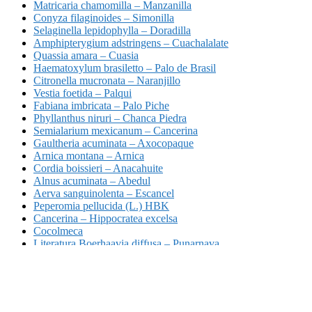
Matricaria chamomilla – Manzanilla
Conyza filaginoides – Simonilla
Selaginella lepidophylla – Doradilla
Amphipterygium adstringens – Cuachalalate
Quassia amara – Cuasia
Haematoxylum brasiletto – Palo de Brasil
Citronella mucronata – Naranjillo
Vestia foetida – Palqui
Fabiana imbricata – Palo Piche
Phyllanthus niruri – Chanca Piedra
Semialarium mexicanum – Cancerina
Gaultheria acuminata – Axocopaque
Arnica montana – Arnica
Cordia boissieri – Anacahuite
Alnus acuminata – Abedul
Aerva sanguinolenta – Escancel
Peperomia pellucida (L.) HBK
Cancerina – Hippocratea excelsa
Cocolmeca
Literatura Boerhaavia diffusa – Punarnava
Pinguica – Ehretia tinifolia
Schlagwörter