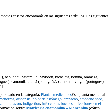
emedios caseros encontrarás en las siguientes artículos. Las siguientes
 babunnej, bastardilla, bayboon, bicheleta, bonina, bramaza,
gués), camomila-alemã (portugués), camomila-vulgar (portugués),
le […]
publicado en la categoría:
Plantas medicinales
Esta planta medicinal
smenorrea
,
dispepsia
,
dolor de estómago
,
empacho
,
empacho seco
,
sa
,
hinchazón
,
indigestión
,
infecciones bucales
,
infecciones en el
formación sobre:
Matricaria chamomilla – Manzanilla
(cólico