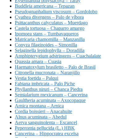
Eysenhardtia polystachya – Taray
Buddleia americana – Tepazan
Pseudognaphalium viscosum – Gordolobo
Cyathea divergens – Palo de víbora
Psittacanthus calyculatus – Muerdago
Castela tortuosa – Chaparro amargo
Ipomoea stans – Tumbavaqueros
Matricaria chamomilla – Manzanilla
Conyza filaginoides – Simonilla
Selaginella lepidophylla – Doradilla
Amphipterygium adstringens – Cuachalalate
Quassia amara – Cuasia
Haematoxylum brasiletto – Palo de Brasil
Citronella mucronata – Naranjillo
Vestia foetida – Palqui
Fabiana imbricata – Palo Piche
Phyllanthus niruri – Chanca Piedra
Semialarium mexicanum – Cancerina
Gaultheria acuminata – Axocopaque
Arnica montana – Arnica
Cordia boissieri – Anacahuite
Alnus acuminata – Abedul
Aerva sanguinolenta – Escancel
Peperomia pellucida (L.) HBK
Cancerina – Hippocratea excelsa