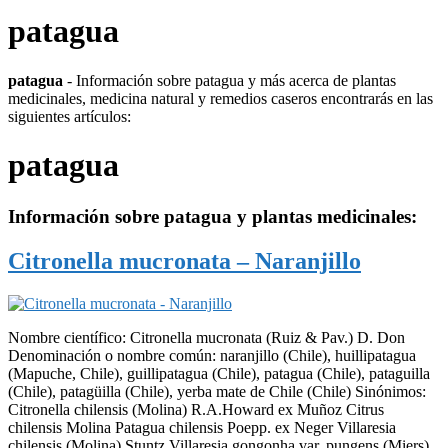
patagua
patagua
- Información sobre patagua y más acerca de plantas
medicinales, medicina natural y remedios caseros encontrarás en las
siguientes artículos:
patagua
Información sobre
patagua
y plantas medicinales:
Citronella mucronata – Naranjillo
Nombre científico: Citronella mucronata (Ruiz & Pav.) D. Don
Denominación o nombre común: naranjillo (Chile), huillipatagua
(Mapuche, Chile), guillipatagua (Chile), patagua (Chile), pataguilla
(Chile), patagüilla (Chile), yerba mate de Chile (Chile) Sinónimos:
Citronella chilensis (Molina) R.A.Howard ex Muñoz Citrus
chilensis Molina Patagua chilensis Poepp. ex Neger Villaresia
chilensis (Molina) Stuntz Villaresia gongonha var. pungens (Miers)