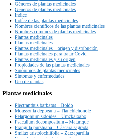
Géneros de plantas medicinales
Géneros de plantas medicinales
Indice
Indíce de las plantas medicinales
Nombres científicos de las plantas medicinales
Nombres comunes de plantas medicinales
Plantas medicinales
Plantas medicinales
Plantas medicinales – origen y distribución
Plantas medicinales para tratar Covid
Plantas medicinales y su origen
Propiedades de las plantas medicinales
Sinónimos de plantas medicinales
Síntomas y enfermedades
Uso de plantas
Plantas medicinales
Plectranthus barbatus – Boldo
Moussonia deppeana – Tlanchichonole
Pelargonium sidoides – Umckaloabo
Psacalium decompositum – Matarique
Frangula purshiana – Cáscara sagrada
Smilax aristolochiifolia – Zarzaparrilla