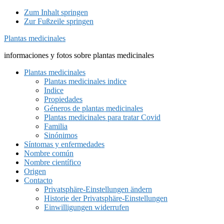
Zum Inhalt springen
Zur Fußzeile springen
Plantas medicinales
informaciones y fotos sobre plantas medicinales
Plantas medicinales
Plantas medicinales indice
Indice
Propiedades
Géneros de plantas medicinales
Plantas medicinales para tratar Covid
Familia
Sinónimos
Síntomas y enfermedades
Nombre común
Nombre científico
Origen
Contacto
Privatsphäre-Einstellungen ändern
Historie der Privatsphäre-Einstellungen
Einwilligungen widerrufen