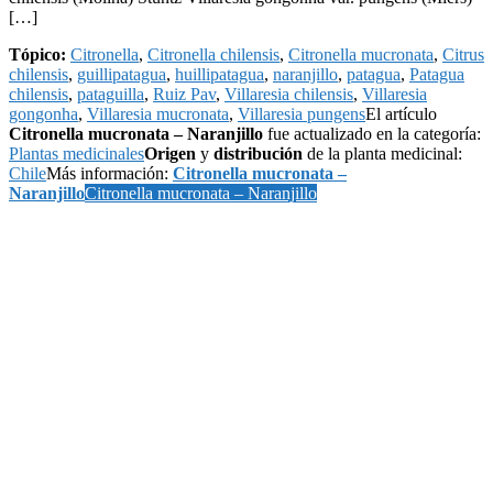
[…]
Tópico:
Citronella
,
Citronella chilensis
,
Citronella mucronata
,
Citrus
chilensis
,
guillipatagua
,
huillipatagua
,
naranjillo
,
patagua
,
Patagua
chilensis
,
pataguilla
,
Ruiz Pav
,
Villaresia chilensis
,
Villaresia
gongonha
,
Villaresia mucronata
,
Villaresia pungens
El artículo
Citronella mucronata – Naranjillo
fue actualizado en la categoría:
Plantas medicinales
Origen
y
distribución
de la planta medicinal:
Chile
Más información:
Citronella mucronata –
Naranjillo
Citronella mucronata – Naranjillo