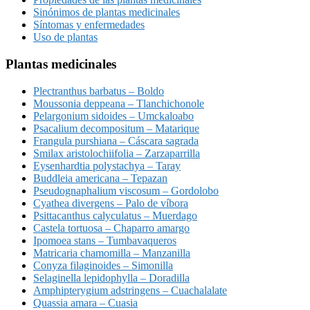
Sinónimos de plantas medicinales
Síntomas y enfermedades
Uso de plantas
Plantas medicinales
Plectranthus barbatus – Boldo
Moussonia deppeana – Tlanchichonole
Pelargonium sidoides – Umckaloabo
Psacalium decompositum – Matarique
Frangula purshiana – Cáscara sagrada
Smilax aristolochiifolia – Zarzaparrilla
Eysenhardtia polystachya – Taray
Buddleia americana – Tepazan
Pseudognaphalium viscosum – Gordolobo
Cyathea divergens – Palo de víbora
Psittacanthus calyculatus – Muerdago
Castela tortuosa – Chaparro amargo
Ipomoea stans – Tumbavaqueros
Matricaria chamomilla – Manzanilla
Conyza filaginoides – Simonilla
Selaginella lepidophylla – Doradilla
Amphipterygium adstringens – Cuachalalate
Quassia amara – Cuasia