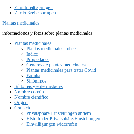
Zum Inhalt springen
Zur Fußzeile springen
Plantas medicinales
informaciones y fotos sobre plantas medicinales
Plantas medicinales
Plantas medicinales indice
Indice
Propiedades
Géneros de plantas medicinales
Plantas medicinales para tratar Covid
Familia
Sinónimos
Síntomas y enfermedades
Nombre común
Nombre científico
Origen
Contacto
Privatsphäre-Einstellungen ändern
Historie der Privatsphäre-Einstellungen
Einwilligungen widerrufen