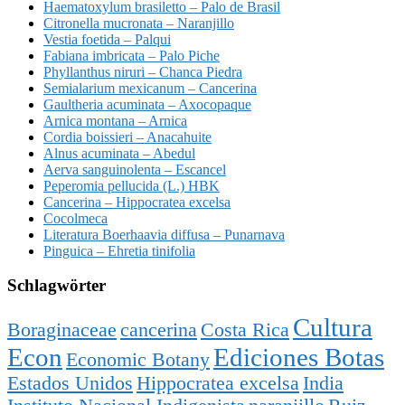
Haematoxylum brasiletto – Palo de Brasil
Citronella mucronata – Naranjillo
Vestia foetida – Palqui
Fabiana imbricata – Palo Piche
Phyllanthus niruri – Chanca Piedra
Semialarium mexicanum – Cancerina
Gaultheria acuminata – Axocopaque
Arnica montana – Arnica
Cordia boissieri – Anacahuite
Alnus acuminata – Abedul
Aerva sanguinolenta – Escancel
Peperomia pellucida (L.) HBK
Cancerina – Hippocratea excelsa
Cocolmeca
Literatura Boerhaavia diffusa – Punarnava
Pinguica – Ehretia tinifolia
Schlagwörter
Cultura
Boraginaceae
cancerina
Costa Rica
Econ
Ediciones Botas
Economic Botany
Estados Unidos
Hippocratea excelsa
India