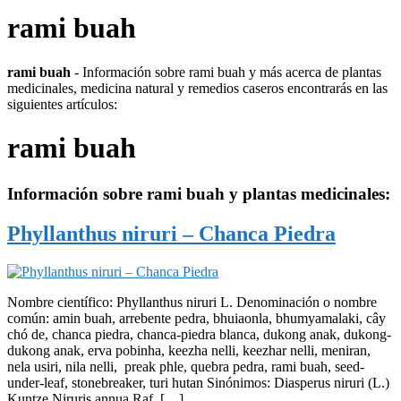
rami buah
rami buah
- Información sobre rami buah y más acerca de plantas
medicinales, medicina natural y remedios caseros encontrarás en las
siguientes artículos:
rami buah
Información sobre
rami buah
y plantas medicinales:
Phyllanthus niruri – Chanca Piedra
Nombre científico: Phyllanthus niruri L. Denominación o nombre
común: amin buah, arrebente pedra, bhuiaonla, bhumyamalaki, cây
chó de, chanca piedra, chanca-piedra blanca, dukong anak, dukong-
dukong anak, erva pobinha, keezha nelli, keezhar nelli, meniran,
nela usiri, nila nelli, preak phle, quebra pedra, rami buah, seed-
under-leaf, stonebreaker, turi hutan Sinónimos: Diasperus niruri (L.)
Kuntze Niruris annua Raf. […]