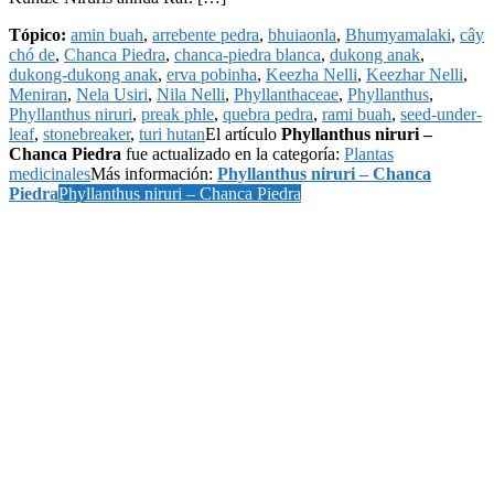
Tópico:
amin buah
,
arrebente pedra
,
bhuiaonla
,
Bhumyamalaki
,
cây
chó de
,
Chanca Piedra
,
chanca-piedra blanca
,
dukong anak
,
dukong-dukong anak
,
erva pobinha
,
Keezha Nelli
,
Keezhar Nelli
,
Meniran
,
Nela Usiri
,
Nila Nelli
,
Phyllanthaceae
,
Phyllanthus
,
Phyllanthus niruri
,
preak phle
,
quebra pedra
,
rami buah
,
seed-under-
leaf
,
stonebreaker
,
turi hutan
El artículo
Phyllanthus niruri –
Chanca Piedra
fue actualizado en la categoría:
Plantas
medicinales
Más información:
Phyllanthus niruri – Chanca
Piedra
Phyllanthus niruri – Chanca Piedra