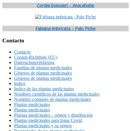
Cordia boissieri – Anacahuite
Fabiana imbricata – Palo Piche
Footer
Contacto
Contacto
Cookie-Richtlinie (EU)
Datenschutzerklärung
Familias de plantas medicinales
Géneros de plantas medicinales
Géneros de plantas medicinales
Indice
Indíce de las plantas medicinales
Nombres científicos de las plantas medicinales
Nombres comunes de plantas medicinales
Plantas medicinales
Plantas medicinales
Plantas medicinales – origen y distribución
Plantas medicinales para tratar Covid
Plantas medicinales y su origen
Propiedades de las plantas medicinales