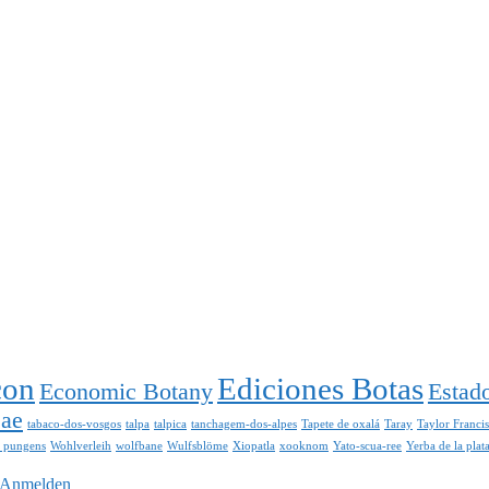
con
Ediciones Botas
Economic Botany
Estad
eae
tabaco-dos-vosgos
talpa
talpica
tanchagem-dos-alpes
Tapete de oxalá
Taray
Taylor Franci
a pungens
Wohlverleih
wolfbane
Wulfsblöme
Xiopatla
xooknom
Yato-scua-ree
Yerba de la plat
Anmelden