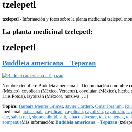
tzelepetl
tzelepetl
- Información y fotos sobre la planta medicinal tzelepetl (no
La planta medicinal tzelepetl:
tzelepetl
Buddleia americana – Tepazan
Nombre científico: Buddleia americana L. Denominación o nombre com
(México), coyolican (México, Veracruz), coyoluian (México), hierba 
Luis Potosí), layolizán (México), mitziwa […]
Tópico:
Barbara Meurer Grimes
,
Javier Cordero
,
Omar Ibrahimi
,
Rui
medicinal:
axtlacapali
,
cayolican
,
cayolinán
,
cayolizán
,
cayolozán
,
ca
elte
,
salvia real
,
shopochíhuitl
,
sitít
,
tabaco silvestre
,
tdak te
,
tenek
,
tep
zompantle
Más información:
Buddleia americana – Tepazan
(tzelepe