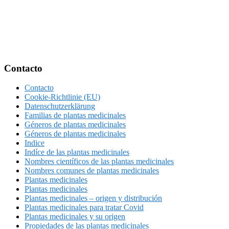
Footer
Contacto
Contacto
Cookie-Richtlinie (EU)
Datenschutzerklärung
Familias de plantas medicinales
Géneros de plantas medicinales
Géneros de plantas medicinales
Indice
Indíce de las plantas medicinales
Nombres científicos de las plantas medicinales
Nombres comunes de plantas medicinales
Plantas medicinales
Plantas medicinales
Plantas medicinales – origen y distribución
Plantas medicinales para tratar Covid
Plantas medicinales y su origen
Propiedades de las plantas medicinales