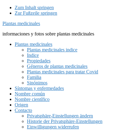
Zum Inhalt springen
Zur Fußzeile springen
Plantas medicinales
informaciones y fotos sobre plantas medicinales
Plantas medicinales
Plantas medicinales indice
Indice
Propiedades
Géneros de plantas medicinales
Plantas medicinales para tratar Covid
Familia
Sinónimos
Síntomas y enfermedades
Nombre común
Nombre científico
Origen
Contacto
Privatsphäre-Einstellungen ändern
Historie der Privatsphäre-Einstellungen
Einwilligungen widerrufen