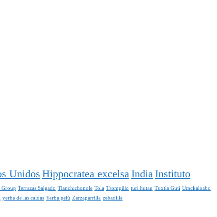
os Unidos
Hippocratea excelsa
India
Instituto
s Group
Terrazas Salgado
Tlanchichonole
Tola
Trompillo
turi hutan
Tuxtla Guti
Umckaloabo
a
yerba de las caídas
Yerba pelú
Zarzaparrilla
zebadilla