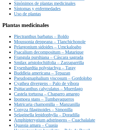
Sinónimos de plantas medicinales
Síntomas y enfermedades
Uso de plantas
Plantas medicinales
Plectranthus barbatus – Boldo
Moussonia deppeana – Tlanchichonole
Pelargonium sidoides – Umckaloabo
Psacalium decompositum – Matarique
Frangula purshiana – Cáscara sagrada
Smilax aristolochiifolia – Zarzaparrilla
Eysenhardtia polystachya – Taray
Buddleia americana – Tepazan
Pseudognaphalium viscosum – Gordolobo
Cyathea divergens – Palo de víbora
Psittacanthus calyculatus – Muerdago
Castela tortuosa – Chaparro amargo
Ipomoea stans – Tumbavaqueros
Matricaria chamomilla – Manzanilla
Conyza filaginoides – Simonilla
Selaginella lepidophylla – Doradilla
Amphipterygium adstringens – Cuachalalate
Quassia amara – Cuasia