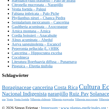
Haematoxylum brasiletto – Palo de Brasil
Citronella mucronata – Naranjillo
Vestia foetida – Palqui
Fabiana imbricata – Palo Piche
Phyllanthus niruri – Chanca Piedra
Semialarium mexicanum – Cancerina
Gaultheria acuminata – Axocopaque
Arnica montana – Arnica
Cordia boissieri – Anacahuite
Alnus acuminata – Abedul
Aerva sanguinolenta – Escancel
Peperomia pellucida (L.) HBK
Cancerina – Hippocratea excelsa
Cocolmeca
Literatura Boerhaavia diffusa – Punarnava
Pinguica – Ehretia tinifolia
Schlagwörter
Cultura E
Boraginaceae
cancerina
Costa Rica
Nacional Indigenista
naranjillo
Ruiz Pav
Solanac
usa
Vestia
Vestia foetida
Villaresia chilensis
Villaresia gongonha
Villaresia mucronata
Villaresi
© 2026 Simon Feiertag ⸱
Impressum
⸱
www.plantas-medicinales.org
⸱