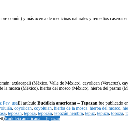
mbre común) y más acerca de medicinas naturales y remedios caseros enco
ún: axtlacapali (México, Valle de México), cayolican (Veracruz), cay
de la mosca (México), hierba del mosco (México), hierba del pasmo (Mé
z Pav
,
usa
El artículo
Buddleia americana – Tepazan
fue publicado en
yoluián
,
coyolican
,
coyoluian
,
hierba de la mosca
,
hierba del mosco
,
hi
osa
,
teposan
,
tepoza
,
tepozán
,
tepozán hembra
,
tepuz
,
tepuza
,
topoza
,
t
tl)
Buddleia americana – Tepazan