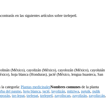
ntrarás en las siguientes artículos sobre tzelepetl.
olinán (México), cayolizán (México), cayolozán (México), cayoluián
xico), hoja blanca (Honduras), jacté (México, lengua huasteca, San
 la categoría:
Plantas medicinales
Nombres comunes
de la planta
erba del pasmo
,
hoja blanca
,
jacté
,
layolizán
,
mitziwa
,
pajuik
,
pulik
opozán
,
tze-lepat
,
tzelepat
,
tzelepetl
,
zayoliscan
,
zayolizán
,
zayolizcán
,