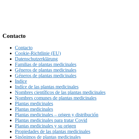
Footer
Contacto
Contacto
Cookie-Richtlinie (EU)
Datenschutzerklärung
Familias de plantas medicinales
Géneros de plantas medicinales
Géneros de plantas medicinales
Indice
Indíce de las plantas medicinales
Nombres científicos de las plantas medicinales
Nombres comunes de plantas medicinales
Plantas medicinales
Plantas medicinales
Plantas medicinales – origen y distribución
Plantas medicinales para tratar Covid
Plantas medicinales y su origen
Propiedades de las plantas medicinales
Sinónimos de plantas medicinales