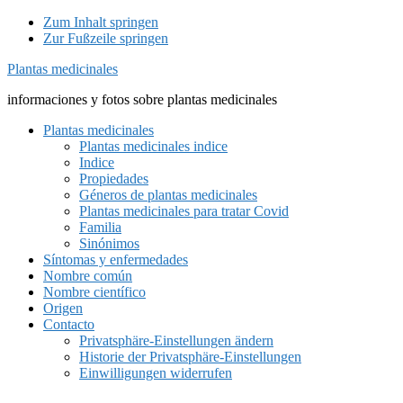
Zum Inhalt springen
Zur Fußzeile springen
Plantas medicinales
informaciones y fotos sobre plantas medicinales
Plantas medicinales
Plantas medicinales indice
Indice
Propiedades
Géneros de plantas medicinales
Plantas medicinales para tratar Covid
Familia
Sinónimos
Síntomas y enfermedades
Nombre común
Nombre científico
Origen
Contacto
Privatsphäre-Einstellungen ändern
Historie der Privatsphäre-Einstellungen
Einwilligungen widerrufen