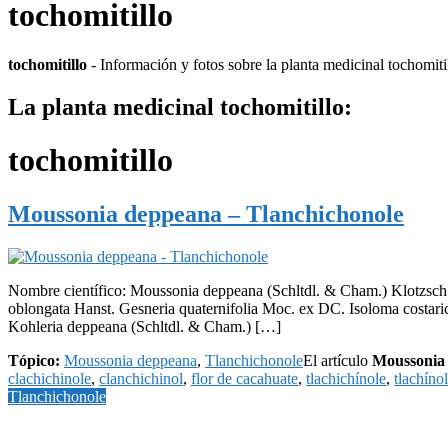
tochomitillo
tochomitillo
- Información y fotos sobre la planta medicinal tochomiti
La planta medicinal tochomitillo:
tochomitillo
Moussonia deppeana – Tlanchichonole
Nombre científico: Moussonia deppeana (Schltdl. & Cham.) Klotzsch
oblongata Hanst. Gesneria quaternifolia Moc. ex DC. Isoloma costari
Kohleria deppeana (Schltdl. & Cham.) […]
Tópico:
Moussonia deppeana
,
Tlanchichonole
El artículo
Moussonia 
clachichinole
,
clanchichinol
,
flor de cacahuate
,
tlachichínole
,
tlachíno
Tlanchichonole