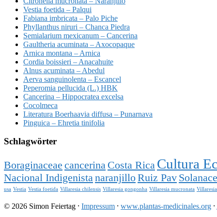
Citronella mucronata – Naranjillo
Vestia foetida – Palqui
Fabiana imbricata – Palo Piche
Phyllanthus niruri – Chanca Piedra
Semialarium mexicanum – Cancerina
Gaultheria acuminata – Axocopaque
Arnica montana – Arnica
Cordia boissieri – Anacahuite
Alnus acuminata – Abedul
Aerva sanguinolenta – Escancel
Peperomia pellucida (L.) HBK
Cancerina – Hippocratea excelsa
Cocolmeca
Literatura Boerhaavia diffusa – Punarnava
Pinguica – Ehretia tinifolia
Schlagwörter
Cultura E
Boraginaceae
cancerina
Costa Rica
Nacional Indigenista
naranjillo
Ruiz Pav
Solanac
usa
Vestia
Vestia foetida
Villaresia chilensis
Villaresia gongonha
Villaresia mucronata
Villaresi
© 2026 Simon Feiertag ⸱
Impressum
⸱
www.plantas-medicinales.org
⸱