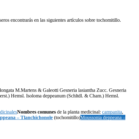
os encontrarás en las siguientes artículos sobre tochomitillo.
ongata M.Martens & Galeotti Gesneria lasiantha Zucc. Gesneria
 Oerst.) Hemsl. Isoloma deppeanum (Schltdl. & Cham.) Hemsl.
dicinales
Nombres comunes
de la planta medicinal:
campanita
,
ppeana – Tlanchichonole
(tochomitillo)
Moussonia deppeana –