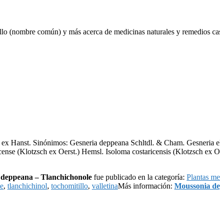
llo (nombre común) y más acerca de medicinas naturales y remedios caser
 ex Hanst. Sinónimos: Gesneria deppeana Schltdl. & Cham. Gesneria el
cense (Klotzsch ex Oerst.) Hemsl. Isoloma costaricensis (Klotzsch ex
deppeana – Tlanchichonole
fue publicado en la categoría:
Plantas me
le
,
tlanchichinol
,
tochomitillo
,
valletina
Más información:
Moussonia de