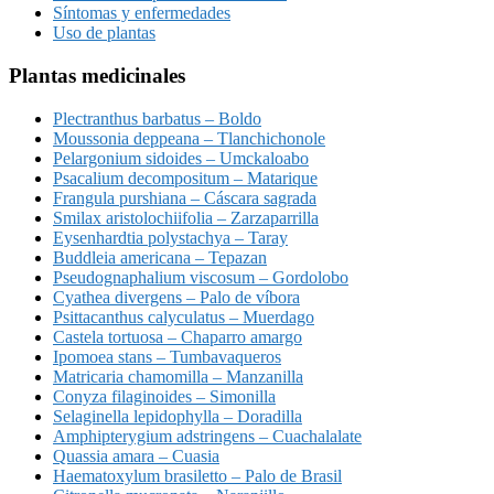
Síntomas y enfermedades
Uso de plantas
Plantas medicinales
Plectranthus barbatus – Boldo
Moussonia deppeana – Tlanchichonole
Pelargonium sidoides – Umckaloabo
Psacalium decompositum – Matarique
Frangula purshiana – Cáscara sagrada
Smilax aristolochiifolia – Zarzaparrilla
Eysenhardtia polystachya – Taray
Buddleia americana – Tepazan
Pseudognaphalium viscosum – Gordolobo
Cyathea divergens – Palo de víbora
Psittacanthus calyculatus – Muerdago
Castela tortuosa – Chaparro amargo
Ipomoea stans – Tumbavaqueros
Matricaria chamomilla – Manzanilla
Conyza filaginoides – Simonilla
Selaginella lepidophylla – Doradilla
Amphipterygium adstringens – Cuachalalate
Quassia amara – Cuasia
Haematoxylum brasiletto – Palo de Brasil