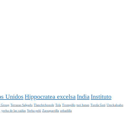
os Unidos
Hippocratea excelsa
India
Instituto
s Group
Terrazas Salgado
Tlanchichonole
Tola
Trompillo
turi hutan
Tuxtla Guti
Umckaloabo
a
yerba de las caídas
Yerba pelú
Zarzaparrilla
zebadilla