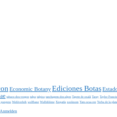
con
Ediciones Botas
Economic Botany
Estad
eae
tabaco-dos-vosgos
talpa
talpica
tanchagem-dos-alpes
Tapete de oxalá
Taray
Taylor Franci
a pungens
Wohlverleih
wolfbane
Wulfsblöme
Xiopatla
xooknom
Yato-scua-ree
Yerba de la plat
Anmelden