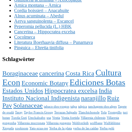
Arnica montana – Arnica
Cordia boissieri – Anacahuite
Alnus acuminata – Abedul
Aerva sanguinolenta – Escancel
Peperomia pellucida (L.) HBK
Cancerina – Hippocratea excelsa
Cocolmeca
Literatura Boerhaavia diffusa – Punarnava
Pinguica – Ehretia tinifolia
Schlagwörter
Cultura
Boraginaceae
cancerina
Costa Rica
Econ
Ediciones Botas
Economic Botany
Estados Unidos
Hippocratea excelsa
India
Instituto Nacional Indigenista
naranjillo
Ruiz
Pav
Solanaceae
tabaco-dos-vosgos
talpa
talpica
tanchagem-dos-alpes
Tapete
de oxalá
Taray
Taylor Francis Group
Terrazas Salgado
Tlanchichonole
Tola
Trompillo
turi
hutan
Tuxtla Guti
Umckaloabo
usa
Vestia
Vestia foetida
Villaresia chilensis
Villaresia
gongonha
Villaresia mucronata
Villaresia pungens
Wohlverleih
wolfbane
Wulfsblöme
Xiopatla
xooknom
Yato-scua-ree
Yerba de la plata
yerba de las caídas
Yerba pelú