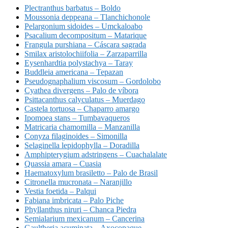
Plectranthus barbatus – Boldo
Moussonia deppeana – Tlanchichonole
Pelargonium sidoides – Umckaloabo
Psacalium decompositum – Matarique
Frangula purshiana – Cáscara sagrada
Smilax aristolochiifolia – Zarzaparrilla
Eysenhardtia polystachya – Taray
Buddleia americana – Tepazan
Pseudognaphalium viscosum – Gordolobo
Cyathea divergens – Palo de víbora
Psittacanthus calyculatus – Muerdago
Castela tortuosa – Chaparro amargo
Ipomoea stans – Tumbavaqueros
Matricaria chamomilla – Manzanilla
Conyza filaginoides – Simonilla
Selaginella lepidophylla – Doradilla
Amphipterygium adstringens – Cuachalalate
Quassia amara – Cuasia
Haematoxylum brasiletto – Palo de Brasil
Citronella mucronata – Naranjillo
Vestia foetida – Palqui
Fabiana imbricata – Palo Piche
Phyllanthus niruri – Chanca Piedra
Semialarium mexicanum – Cancerina
Gaultheria acuminata – Axocopaque