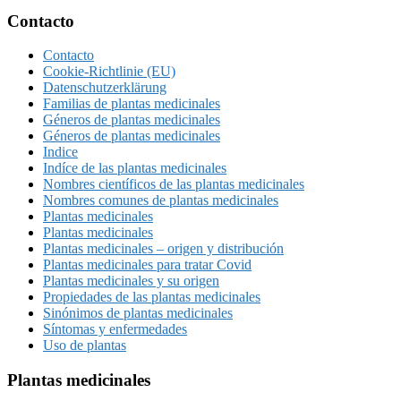
Footer
Contacto
Contacto
Cookie-Richtlinie (EU)
Datenschutzerklärung
Familias de plantas medicinales
Géneros de plantas medicinales
Géneros de plantas medicinales
Indice
Indíce de las plantas medicinales
Nombres científicos de las plantas medicinales
Nombres comunes de plantas medicinales
Plantas medicinales
Plantas medicinales
Plantas medicinales – origen y distribución
Plantas medicinales para tratar Covid
Plantas medicinales y su origen
Propiedades de las plantas medicinales
Sinónimos de plantas medicinales
Síntomas y enfermedades
Uso de plantas
Plantas medicinales