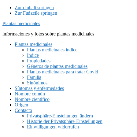
Zum Inhalt springen
Zur Fußzeile springen
Plantas medicinales
informaciones y fotos sobre plantas medicinales
Plantas medicinales
Plantas medicinales indice
Indice
Propiedades
Géneros de plantas medicinales
Plantas medicinales para tratar Covid
Familia
Sinónimos
Síntomas y enfermedades
Nombre común
Nombre científico
Origen
Contacto
Privatsphäre-Einstellungen ändern
Historie der Privatsphäre-Einstellungen
Einwilligungen widerrufen