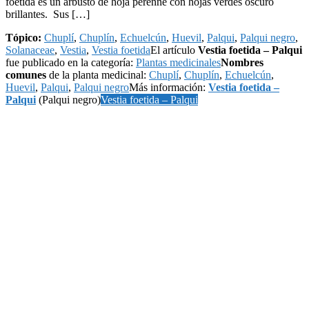
foetida es un arbusto de hoja perenne con hojas verdes oscuro
brillantes. Sus […]
Tópico:
Chuplí
,
Chuplín
,
Echuelcún
,
Huevil
,
Palqui
,
Palqui negro
,
Solanaceae
,
Vestia
,
Vestia foetida
El artículo
Vestia foetida – Palqui
fue publicado en la categoría:
Plantas medicinales
Nombres
comunes
de la planta medicinal:
Chuplí
,
Chuplín
,
Echuelcún
,
Huevil
,
Palqui
,
Palqui negro
Más información:
Vestia foetida –
Palqui
(Palqui negro)
Vestia foetida – Palqui