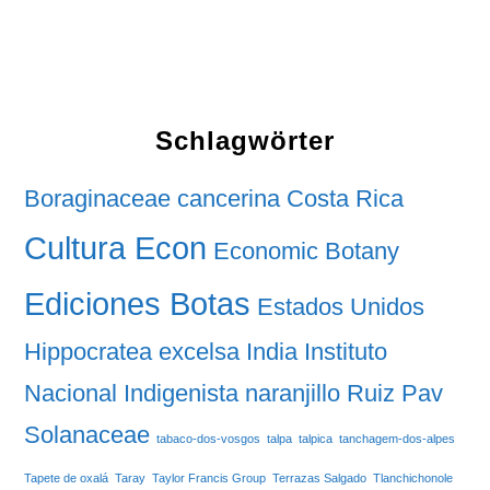
Schlagwörter
Boraginaceae
cancerina
Costa Rica
Cultura Econ
Economic Botany
Ediciones Botas
Estados Unidos
Hippocratea excelsa
India
Instituto
Nacional Indigenista
naranjillo
Ruiz Pav
Solanaceae
tabaco-dos-vosgos
talpa
talpica
tanchagem-dos-alpes
Tapete de oxalá
Taray
Taylor Francis Group
Terrazas Salgado
Tlanchichonole