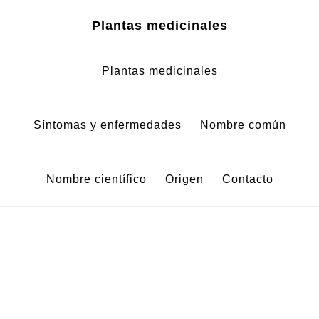
Zum
Zur
Plantas medicinales
Inhalt
Fußzeile
springen
springen
Plantas medicinales
Síntomas y enfermedades
Nombre común
Nombre científico
Origen
Contacto