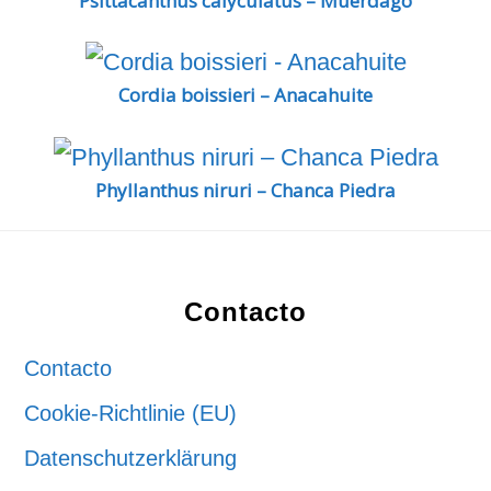
Psittacanthus calyculatus – Muerdago
Cordia boissieri – Anacahuite
Phyllanthus niruri – Chanca Piedra
Footer
Contacto
Contacto
Cookie-Richtlinie (EU)
Datenschutzerklärung