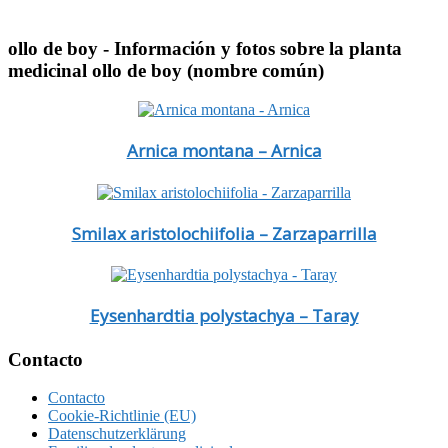
ollo de boy
- Información y fotos sobre la planta
medicinal ollo de boy (nombre común)
Arnica montana – Arnica
Smilax aristolochiifolia – Zarzaparrilla
Eysenhardtia polystachya – Taray
Footer
Contacto
Contacto
Cookie-Richtlinie (EU)
Datenschutzerklärung