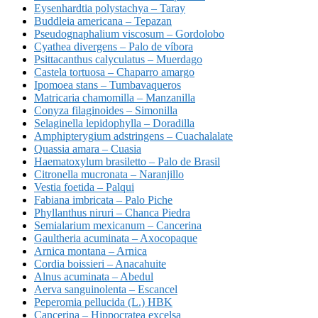
Eysenhardtia polystachya – Taray
Buddleia americana – Tepazan
Pseudognaphalium viscosum – Gordolobo
Cyathea divergens – Palo de víbora
Psittacanthus calyculatus – Muerdago
Castela tortuosa – Chaparro amargo
Ipomoea stans – Tumbavaqueros
Matricaria chamomilla – Manzanilla
Conyza filaginoides – Simonilla
Selaginella lepidophylla – Doradilla
Amphipterygium adstringens – Cuachalalate
Quassia amara – Cuasia
Haematoxylum brasiletto – Palo de Brasil
Citronella mucronata – Naranjillo
Vestia foetida – Palqui
Fabiana imbricata – Palo Piche
Phyllanthus niruri – Chanca Piedra
Semialarium mexicanum – Cancerina
Gaultheria acuminata – Axocopaque
Arnica montana – Arnica
Cordia boissieri – Anacahuite
Alnus acuminata – Abedul
Aerva sanguinolenta – Escancel
Peperomia pellucida (L.) HBK
Cancerina – Hippocratea excelsa