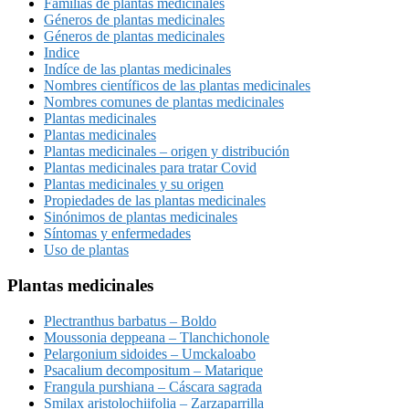
Familias de plantas medicinales
Géneros de plantas medicinales
Géneros de plantas medicinales
Indice
Indíce de las plantas medicinales
Nombres científicos de las plantas medicinales
Nombres comunes de plantas medicinales
Plantas medicinales
Plantas medicinales
Plantas medicinales – origen y distribución
Plantas medicinales para tratar Covid
Plantas medicinales y su origen
Propiedades de las plantas medicinales
Sinónimos de plantas medicinales
Síntomas y enfermedades
Uso de plantas
Plantas medicinales
Plectranthus barbatus – Boldo
Moussonia deppeana – Tlanchichonole
Pelargonium sidoides – Umckaloabo
Psacalium decompositum – Matarique
Frangula purshiana – Cáscara sagrada
Smilax aristolochiifolia – Zarzaparrilla