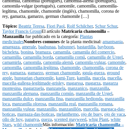
camomila, camomila (portugués), camomila-alemã (portugués),
camomila-vulgar (portugués), camomile, camomilla, camomilla-
legítima, chamomile, chamomile (inglés), chamomilla, corona de
rey, gamarza, gamarzo, german chamomile […]
Tópico:
Beatriz Teresa
,
Fiori Paol
,
Rolf Schilcher
,
Schur Schur
,
Taylor Francis Group
El artículo
Matricaria chamomilla –
Manzanilla
fue publicado en la categoría:
Plantas
medicinales
Nombres comunes
de la planta medicinal:
amantsania
,
amargaza
,
amerale
,
baabunaa
,
babunnej
,
bastardilla
,
bayboon
,
bicheleta
,
bonina
,
bramaza
,
camamila
,
camamila del comercio
,
camamilla
,
camamilla borda
,
camamilla comú
,
camamilla de Urgel
,
camamirla
,
camomila
,
camomila-alemã
,
camomila-vulgar
,
camomile
,
camomilla
,
camomilla-legítima
,
chamomile
,
chamomilla
,
corona de
rey
,
gamarza
,
gamarzo
,
german chamomile
,
gguía-gueza
,
ground
apple
,
hungarian chamomile
,
kami-Ture
,
kamilla
,
macela
,
macella
,
macella-gallega-legítimade-grisley
,
magarssa
,
magarza
,
magarza
montesina
,
magarzuela
,
manzanela
,
manzanico
,
manzanilla
,
manzanilla alemana
,
manzanilla común
,
manzanilla de Urgel
,
manzanilla dulce
,
manzanilla fina
,
manzanilla hedionda
,
manzanilla
loca
,
manzanilla olorosa
,
manzanilla real
,
manzanilla romana
,
manzanilla vulgar
,
manzanillo
,
manzanillón
,
marcella
,
margaça-das-
boticas
,
margaza-das-boticas
,
melanthemo
,
ojo de buey
,
ojo de vaca
,
ollo de boy
,
papatya
,
queza
,
scented mayweed
,
whig Plant
,
white
Stars
,
wild chamomile
Más información:
Matricaria chamomilla –